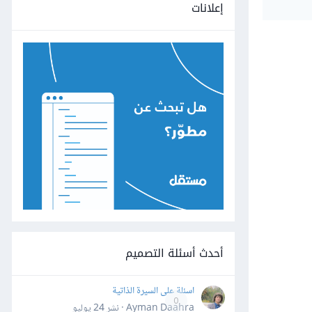
إعلانات
أحدث أسئلة التصميم
اسئلة على السيرة الذاتية
0
Ayman Daahra · نشر
24 يوليو