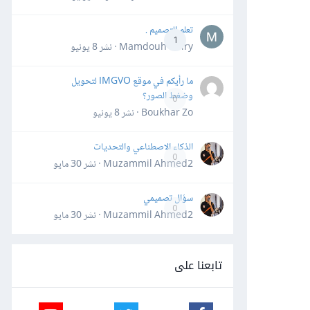
تعلم التصميم .
1
Mamdouh Khiry · نشر
8 يونيو
ما رأيكم في موقع IMGVO لتحويل
وضغط الصور؟
0
Boukhar Zo · نشر
8 يونيو
الذكاء الاصطناعي والتحديات
0
Muzammil Ahmed2 · نشر
30 مايو
سؤال تصميمي
0
Muzammil Ahmed2 · نشر
30 مايو
تابعنا على