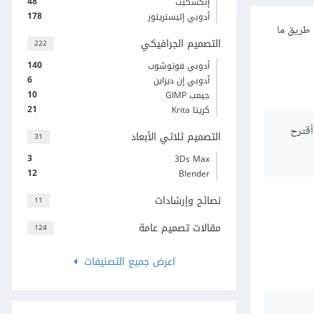
48
إنكسكيب
178
أدوبي إليستريتور
 طريق ما
التصميم الجرافيكي
222
140
أدوبي فوتوشوب
6
أدوبي إن ديزاين
10
جيمب GIMP
21
كريتا Krita
أقترح
التصميم ثلاثي الأبعاد
31
3
3Ds Max
12
Blender
نصائح وإرشادات
11
مقالات تصميم عامة
124
اعرض جميع التصنيفات