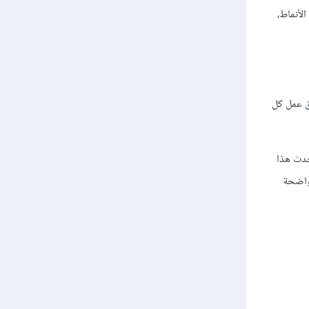
لأنماط،
ق عمل كل
دث هذا
 واضحة