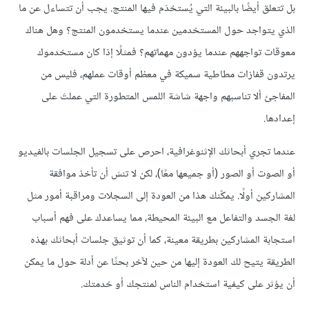
بل تتعلق أيضًا بالبيئة التي يُستخدَم فيها المنتج. يجب أن تتساءل عن ما
الذي يتواجد حول المستخدمين عندما يستخدمون المنتج؟ وهل هناك
معوقات تواجههم عندما يؤدون مهماتهم؟ فمثلًا إذا كان مستخدموك
يرتدون قفازات مطاطية سميكة في معظم أوقات عملهم، فليس من
المفاجئ ألا تناسبهم واجهة شاشة اللمس المتطورة التي عملتَ على
إعدادها.
عندما تجري أبحاثك الإثنوغرافية، احرص على تسجيل الجلسات بالفيديو
أو الصوت أو الصور (أو جميعها معًا)، لكن لا تنسَ أن تأخذ موافقة
المشاركين أولًا. يمكّنك هذا من العودة إلى السجلات ومراقبة أمور مثل
لغة الجسد والتفاعل مع البيئة المحيطة، مما يساعدك على فهم أسباب
استجابة المشاركين بطريقة معينة، كما أن توثيق جلسات أبحاثك بهذه
الطريقة يتيح لك العودة إليها من حين لآخر بحثًا عن أدلة حول ما يمكن
أن يؤثر على كيفية استخدام الناس لمنتجك أو خدمتك.