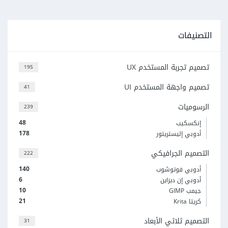
التصنيفات
تصميم تجربة المستخدم UX
195
تصميم واجهة المستخدم UI
41
الرسوميات
239
48
إنكسكيب
178
أدوبي إليستريتور
التصميم الجرافيكي
222
140
أدوبي فوتوشوب
6
أدوبي إن ديزاين
10
جيمب GIMP
21
كريتا Krita
التصميم ثلاثي الأبعاد
31