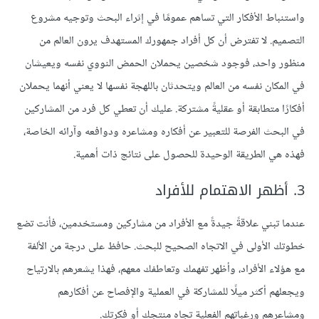
واستنباط الأفكار التي تساهم عمومًا في إثراء البحث وتوجيه مشروع
التصميم. لا تفترض أن كل أفراد جمهورك المستهدف يرون العالم من
منظور واحد، فوجود شخصين يحملان الحمض النووي نفسه ويعيشان
في المكان نفسه من العالم ويتحدثان باللهجة نفسها لا يعني أنهما يحملان
أفكارًا متطابقة أو عقليةً مشتركة. عليك أن تعطي كل فرد من المشاركين
في البحث الفرصة للتعبير عن أفكاره ومشاعره ودوافعه وآرائه الخاصة،
فهذه هي الطريقة الوحيدة للحصول على نتائج ذات أهمية.
3. أظهر الاهتمام للأفراد
عندما تبني علاقةً جيدةً مع الأفراد من مشاركين ومستخدمين، فأنت تضع
خطوتك الأولى في الاتجاه الصحيح للبحث. حافظ على درجة من الألفة
مع هؤلاء الأفراد، وأظهر تفهمك وتعاطفك معهم، فهذا يشعرهم بالارتياح
ويجعلهم أكثر ميلًا للمشاركة في العملية والإفصاح عن أفكارهم
ومشاعرهم ورغباتهم الفعلية تجاه منتجك أو فكرتك.