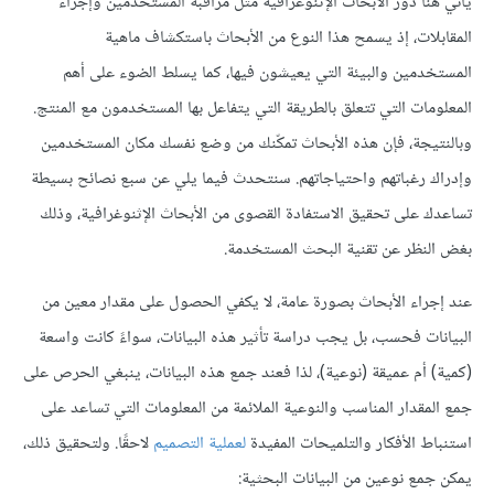
يأتي هنا دور الأبحاث الإثنوغرافية مثل مراقبة المستخدمين وإجراء
المقابلات، إذ يسمح هذا النوع من الأبحاث باستكشاف ماهية
المستخدمين والبيئة التي يعيشون فيها، كما يسلط الضوء على أهم
المعلومات التي تتعلق بالطريقة التي يتفاعل بها المستخدمون مع المنتج.
وبالنتيجة، فإن هذه الأبحاث تمكّنك من وضع نفسك مكان المستخدمين
وإدراك رغباتهم واحتياجاتهم. سنتحدث فيما يلي عن سبع نصائح بسيطة
تساعدك على تحقيق الاستفادة القصوى من الأبحاث الإثنوغرافية، وذلك
بغض النظر عن تقنية البحث المستخدمة.
عند إجراء الأبحاث بصورة عامة، لا يكفي الحصول على مقدار معين من
البيانات فحسب، بل يجب دراسة تأثير هذه البيانات، سواءً كانت واسعة
(كمية) أم عميقة (نوعية)، لذا فعند جمع هذه البيانات، ينبغي الحرص على
جمع المقدار المناسب والنوعية الملائمة من المعلومات التي تساعد على
استنباط الأفكار والتلميحات المفيدة
لعملية التصميم
لاحقًا. ولتحقيق ذلك،
يمكن جمع نوعين من البيانات البحثية: