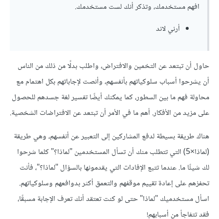
افهم مستخدمك، وتذكر أنك لست مستخدمك.
أرني لاند
حاول أن تبتعد عن التخمين والافتراض، واطلب بدلًا من ذلك من الناس
أن يشرحوا أسباب سلوكياتهم بأنفسهم، وأنصت لإجاباتهم بكل اهتمام مع
محاولة فهم ما بين السطور، كما يمكنك أيضًا تفسير لغة جسدهم للحصول
على مزيد من الأفكار. أهم ما في الأمر أن تبتعد عن الافتراضات الشخصية.
هناك طريقة بسيطة لدفع المشاركين إلى التعبير عن أنفسهم، وهي طريقة
(لماذا×5) التي تتطلب منك أن تسأل المستخدمين "لماذا؟" كلما شرحوا
لك شيئًا ما. عندما تتبع الإفادات التي يقدمونها بالسؤال "لماذا؟"، فأنت
تحفزهم على إعادة تقييم موقفهم والتعمق أكثر بدوافعهم وسلوكياتهم.
اسأل مستخدميك "لماذا" حتى لو كنت تعتقد أنك تعرف الإجابة مسبقًا،
فقد تتفاجأ من أسبابهم!