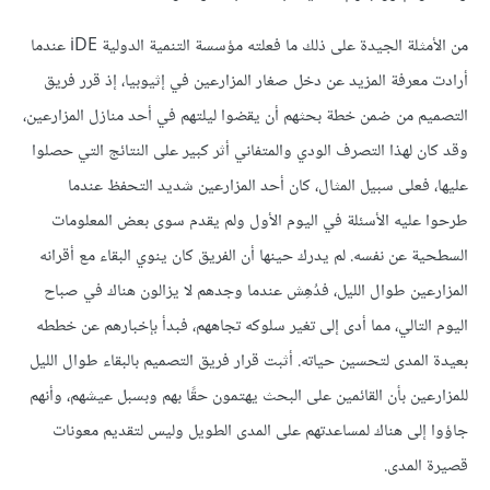
من الأمثلة الجيدة على ذلك ما فعلته مؤسسة التنمية الدولية iDE عندما
أرادت معرفة المزيد عن دخل صغار المزارعين في إثيوبيا، إذ قرر فريق
التصميم من ضمن خطة بحثهم أن يقضوا ليلتهم في أحد منازل المزارعين،
وقد كان لهذا التصرف الودي والمتفاني أثر كبير على النتائج التي حصلوا
عليها، فعلى سبيل المثال، كان أحد المزارعين شديد التحفظ عندما
طرحوا عليه الأسئلة في اليوم الأول ولم يقدم سوى بعض المعلومات
السطحية عن نفسه. لم يدرك حينها أن الفريق كان ينوي البقاء مع أقرانه
المزارعين طوال الليل، فدُهِش عندما وجدهم لا يزالون هناك في صباح
اليوم التالي، مما أدى إلى تغير سلوكه تجاههم، فبدأ بإخبارهم عن خططه
بعيدة المدى لتحسين حياته. أثبت قرار فريق التصميم بالبقاء طوال الليل
للمزارعين بأن القائمين على البحث يهتمون حقًا بهم وبسبل عيشهم، وأنهم
جاؤوا إلى هناك لمساعدتهم على المدى الطويل وليس لتقديم معونات
قصيرة المدى.