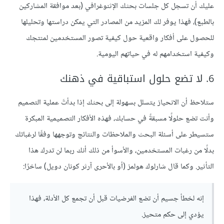
عليك أن تسجل كل جلسات بحثك الإثنوغرافي (بعد موافقة المشاركين
بالطبع)، فهذا يوفر لك المزيد من المصادر التي يمكن دراستها وتحليلها
للحصول على أفكار واقعية حول كيفية تصور المستخدمين لمنتجك
وكيفية استخدامهم له في حياتهم اليومية.
6. لا تضع حلول استباقية في ذهنك
ستلاحظ أن الانحياز يتسلل بسهولة إلى بحثك إذا بدأتَ عملية التصميم
وأنت تضع حلولًا مسبقةً في حسابك، فهذه الأفكار التصميمية المبكرة
ستسيطر على أسئلة البحث والملاحظات والنتائج وتوجهها وفقًا لرغباتك
بدلًا من رغبات المستخدمين، والأسوأ من ذلك أنك ربما لن تدرك هذا
التأثير. وكما قال شارلوك هولمز (أو بالأحرى آرثر كونان دويل) ساخرًا:
إنه لخطأ جسيم أن تضع الفرضيات قبل أن تجمع كل الأدلة، فهذا
يؤدي إلى حكم متحيز.