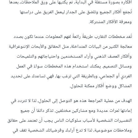
أفكاره بصورة مستقلة في البداية، ثم يكتبها على ورق الملاحظات، بعدها
تُجمَع أفكار الجميع وتلصَق على الجدار ليعمل الفريق على دراستها
ومعرفة الأفكار المشتركة.
تُعَد مخططات التقارب طريقةً رائعةً لفهم المعلومات عندما تكون بصدد
معالجة الكثير من البيانات المتداخلة، مثل الحقائق والأبحاث الإثنوغرافية
وأفكار العصف الذهني وآراء المستخدمين واحتياجاتهم والتلميحات
ومسائل التصميم. يمكنك استخدام هذه المخططات سواءً في العمل
الفردي أو الجماعي، وبالطريقة التي ترغب بها، فهي تساعدك على تحديد
المشاكل ووضع أفكار ممكنة للحلول.
الهدف من عملية المراجعة هذه هو التوصل إلى الحلول، لذا لا تتردد في
إعادتها لمرات عديدة ومع مشاركين مختلفين. تذكر دائمًا أن جميع
التفسيرات الشخصية لأسباب سلوكيات الناس يجب أن تعتمد على حقائق
وملاحظات موضوعية، لذا لا تدع آراءك وفرضياتك الشخصية تقف في