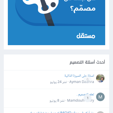
أحدث أسئلة التصميم
اسئلة على السيرة الذاتية
0
Ayman Daahra · نشر
24 يوليو
تعلم التصميم .
1
Mamdouh Khiry · نشر
8 يونيو