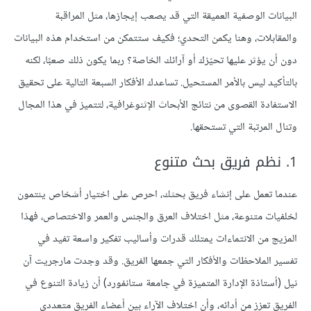
البيانات الوصفية العميقة التي قد يصعب إيجازها، مثل المراقبة
والمقابلات، وهنا يكمن التحدي؛ فكيف ستتمكن من استخدام هذه البيانات
دون أن يؤثر عليها تحيّزك أو آرائك الخاصة؟ ربما يكون ذلك صعبًا، لكنه
بالتأكيد ليس بالأمر المستحيل. تساعدك الأفكار السبعة التالية على تحقيق
الاستفادة القصوى من نتائج الأبحاث الإثنوغرافية، لتتميز في هذا المجال
وتنال المرتبة التي تستحقها.
1. نظم فريق بحث متنوع
عندما تعمل على إنشاء فريق بحثك، احرص على اختيار أشخاص ينتمون
لخلفيات متنوعة، مثل اختلاف العرق والجنس والعمر والاختصاص، فهذا
المزيج من الانتماءات يمتلك قدرات وأساليب تفكير واسعة تفيد في
تفسير الملاحظات والأفكار التي جمعها الفريق. وقد وجدت مارجريت آن
نيل (أستاذة الإدارة المتميزة في جامعة ستانفورد) أن زيادة التنوع في
الفريق تعزز من أدائه، وأن اختلاف الآراء بين أعضاء الفريق متعددي