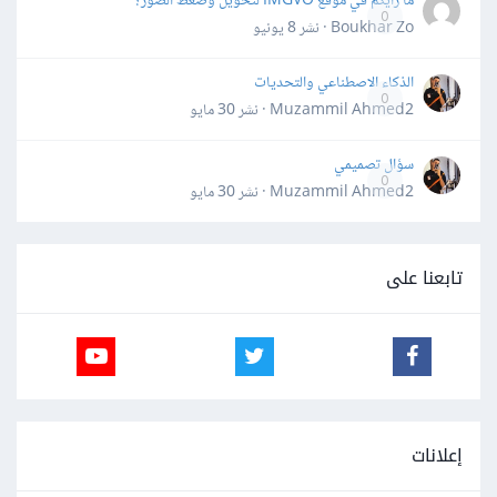
ما رأيكم في موقع IMGVO لتحويل وضغط الصور؟
0
Boukhar Zo · نشر
8 يونيو
الذكاء الاصطناعي والتحديات
0
Muzammil Ahmed2 · نشر
30 مايو
سؤال تصميمي
0
Muzammil Ahmed2 · نشر
30 مايو
تابعنا على
إعلانات