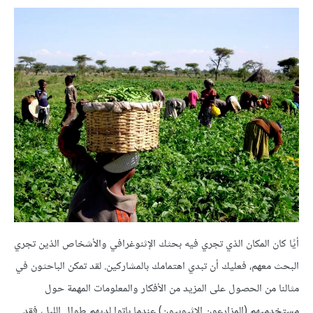
أيًا كان المكان الذي تجري فيه بحثك الإثنوغرافي والأشخاص الذين تجري
البحث معهم، فعليك أن تبدي اهتمامك بالمشاركين. لقد تمكن الباحثون في
مثالنا من الحصول على المزيد من الأفكار والمعلومات المهمة حول
مستخدميهم (المزارعون الإثيوبيون) عندما باتوا لديهم طوال الليل، فقد