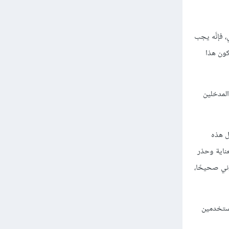
 فإنَّه يجب
كون هذا
المدخلين
ل هذه
عناية وحذر
وني صحيحًا،
 من المستخدمين