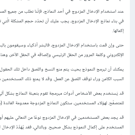
عند استخدام الإدخال المزدوج في أحد النماذج، فإنّنا نطلب من جميع المست
في بناء نماذج الإدخال المزدوج، يجب عليك أن تحدّد حجم المشكلة الّتي تح
إكمالها.
حتى وإن قمت باستخدام الإدخال المزدوج، فالبشر أذكياء وسيقومون بالبح
الإلكتروني وكلمة المرور من الحقل الرئيسي وإلصاقه في الحقل الآخر، وهذا 
يمكنك أن تبرمج النموذج بحيث يتم منع النسخ واللصق داخل تلك الحقول.
السبب الكامن وراء توقف اللصق عن العمل. وقد لا يمنع ذلك المستخدمين م
قد يَستخدم بعض الأشخاص أدوات مبرمجة تقوم بتعبئة النماذج بشكل آلي.
للمتصفّح. لهؤلاء المستخدمين، ستكون النماذج المزدوجة معدومة الفائدة (بال
قد يجد بعض المستخدمين في الإدخال المزدوج نوعًا من التعالي عليهم أو الإ
المستخدم على إكمال النموذج بشكل صحيح. وبالتالي، فقد يُهَدِّدُ الإدخال ا