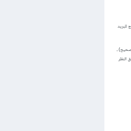
 للبريد
 صحيح) ،
ص من استراق النظر