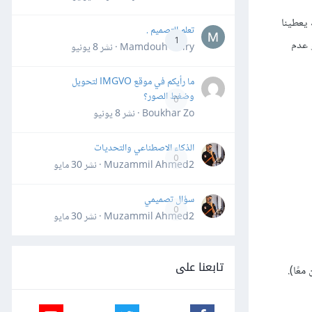
ذلك يعطينا
تعلم التصميم .
1
و عدم
Mamdouh Khiry · نشر
8 يونيو
ما رأيكم في موقع IMGVO لتحويل
وضغط الصور؟
0
Boukhar Zo · نشر
8 يونيو
الذكاء الاصطناعي والتحديات
0
Muzammil Ahmed2 · نشر
30 مايو
سؤال تصميمي
0
Muzammil Ahmed2 · نشر
30 مايو
تابعنا على
عًا).