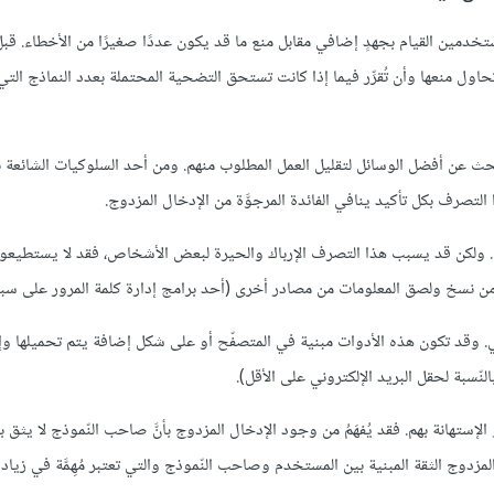
خدمين القيام بجهدٍ إضافي مقابل منع ما قد يكون عددًا صغيرًا من الأخطاء. قبل 
اول منعها وأن تُقرِّر فيما إذا كانت تستحق التضحية المحتملة بعدد النماذج الت
ث عن أفضل الوسائل لتقليل العمل المطلوب منهم. ومن أحد السلوكيات الشائعة ن
التصرف بكل تأكيد ينافي الفائدة المرجوَّة من الإدخال المزدوج.
 ولكن قد يسبب هذا التصرف الإرباك والحيرة لبعض الأشخاص، فقد لا يستطيعون
ن نسخ ولصق المعلومات من مصادر أخرى (أحد برامج إدارة كلمة المرور على سبيل
 وقد تكون هذه الأدوات مبنية في المتصفّح أو على شكل إضافة يتم تحميلها وإ
نّسبة لحقل البريد الإلكتروني على الأقل).
ستهانة بهم. فقد يُفهَمُ من وجود الإدخال المزدوج بأنَّ صاحب النّموذج لا يثق 
لمزدوج الثقة المبنية بين المستخدم وصاحب النّموذج والتي تعتبر مُهِمَّة في زياد