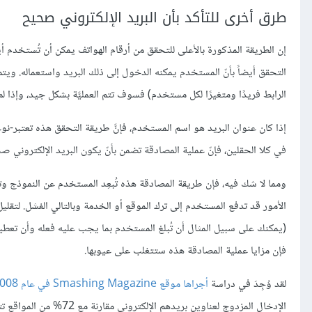
طرق أخرى للتأكد بأن البريد الإلكتروني صحيح
إن الطريقة المذكورة بالأعلى للتحقق من أرقام الهواتف يمكن أن تُستخدم أيضاً
التحقق أيضاً بأنّ المستخدم يمكنه الدخول إلى ذلك البريد واستعماله. ويتم
الرابط فريدًا ومتغيرًا لكل مستخدم) فسوف تتم العمليَّة بشكل جيد، وإذا لم ي
إذا كان عنوان البريد هو اسم المستخدم، فإنَّ طريقة التحقق هذه تعتبر-نوع
في كلا الحقلين، فإنّ عملية المصادقة تضمن بأنّ يكون البريد الإلكتروني صح
ومما لا شك فيه، فإن طريقة المصادقة هذه تُبعِد المستخدم عن النموذج و
الأمور قد تدفع المستخدم إلى ترك الموقع أو الخدمة وبالتالي الفشل. لتقليل
(يمكنك على سبيل المثال أن تُبلغ المستخدم بما يجب عليه فعله وأن تعطيه ال
فإن مزايا عملية المصادقة هذه ستتغلب على عيوبها.
لقد وُجِدَ في دراسة
أجراها موقع Smashing Magazine في عام 2008
الإدخال المزدوج لعناوين بريدهم الإلكتروني مقارنة مع 72% من المواقع تتطلب الإدخال المزدوج لكلمات المرور.