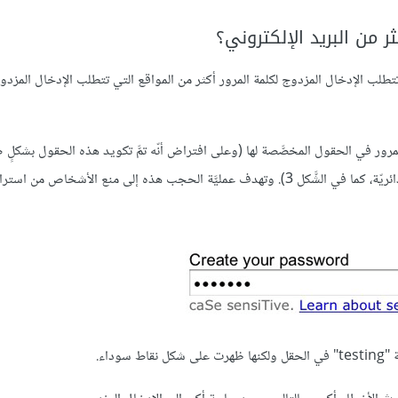
ر من البريد الإلكتروني؟
طلب الإدخال المزدوج لكلمة المرور أكثر من المواقع التي تتطلب الإدخال المزدوج
لمرور في الحقول المخصَّصة لها (وعلى افتراض أنّه تمَّ تكويد هذه الحقول بشكلٍ
فإنّها تكون مخفيَّة أو "محجوبة" بشكلٍ افتراضي (على شكل نقاط سوداء دائريّة، كما في الشَّكل 3). وتهدف عمليَّة الحجب هذه إلى منع الأشخا
سوداء.