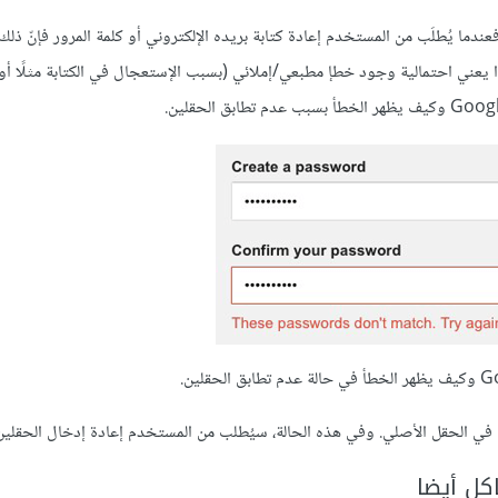
مزدوج (double entry) هو منع الأخطاء. فعندما يُطلَب من المستخدم إعادة كتابة بريده الإلكتروني أو كلمة المرور فإنّ 
، فهذا يعني احتمالية وجود خطإ مطبعي/إملائي (بسبب الإستعجال في الكتابة مثلًا أ
في الحقل الأصلي. وفي هذه الحالة، سيُطلب من المستخدم إعادة إدخال الحقلين م
كل أيضا