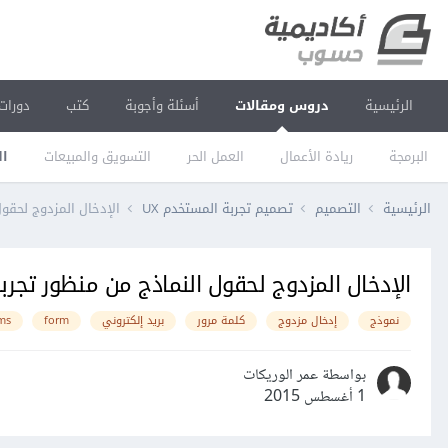
الرئيسية
دروس ومقالات
أسئلة وأجوبة
كتب
دورات
البرمجة
ريادة الأعمال
العمل الحر
التسويق والمبيعات
ال
الرئيسية
التصميم
تصميم تجربة المستخدم UX
الإدخال المزدوج لحقو
الإدخال المزدوج لحقول النماذج من منظور تجر
نموذج
إدخال مزدوج
كلمة مرور
بريد إلكتروني
form
ms
بواسطة عمر الوريكات
1 أغسطس 2015