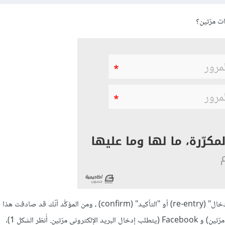
ت مرّتين؟
هذا ما يسمى بالإدخال المزدوج (double entry) يدعى أيضًا "إعادة الإدخال" (re-entry) أو "التأكيد" (confirm) ، ومن الم