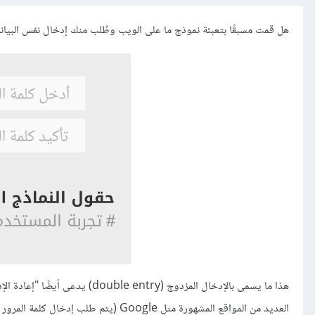
هل قمت مسبقًا بتعبئة نموذج ما على الويب وطُلب منك إدخال نفس البيانا
العديد من المواقع المشهورة مثل Google (يتم طلب إدخال كلمة المرور مرّتين) و Facebook (يتطلب إدخال البريد الإلكتروني مرّتين. أُنظر الشكل 1).