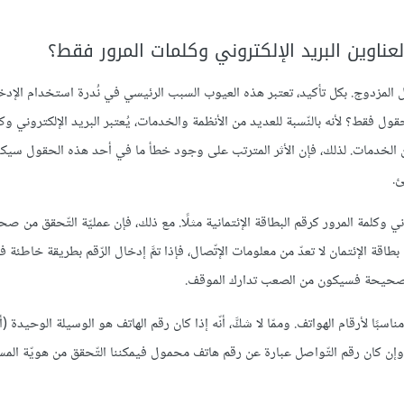
عناوين البريد الإلكتروني وكلمات المرور فقط؟
مزدوج. بكل تأكيد، تعتبر هذه العيوب السبب الرئيسي في نُدرة استخدام الإدخ
ول فقط؟ لأنه بالنّسبة للعديد من الأنظمة والخدمات، يُعتبر البريد الإلكتروني وكل
 الخدمات. لذلك، فإن الأثر المترتب على وجود خطأ ما في أحد هذه الحقول سيكو
 وكلمة المرور كرقم البطاقة الإئتمانية مثلًا. مع ذلك، فإن عمليّة التّحقق من صح
قة الإئتمان لا تعدّ من معلومات الإتّصال، فإذا تمَّ إدخال الرّقم بطريقة خاطئة في
ير صحيحة فسيكون من الصعب تدارك الموقف.
ًا لأرقام الهواتف. وممّا لا شكَّ، أنّه إذا كان رقم الهاتف هو الوسيلة الوحيدة (
وإن كان رقم التّواصل عبارة عن رقم هاتف محمول فيمكننا التّحقق من هويّة ال