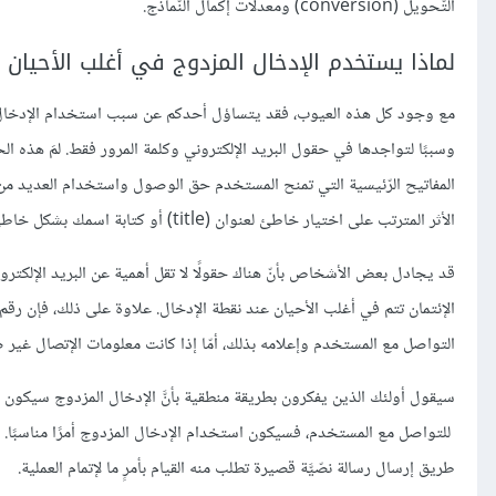
التّحويل (conversion) ومعدلات إكمال النّماذج.
لماذا يستخدم الإدخال المزدوج في أغلب الأحيان ل
مع وجود كل هذه العيوب، فقد يتساؤل أحدكم عن سبب استخدام الإدخال ال
وسببًا لتواجدها في حقول البريد الإلكتروني وكلمة المرور فقط. لمَ هذه الحق
المفاتيح الرّئيسية التي تمنح المستخدم حق الوصول واستخدام العديد من
الأثر المترتب على اختيار خاطئ لعنوان (title) أو كتابة اسمك بشكل خاطئ.
قد يجادل بعض الأشخاص بأنّ هناك حقولًا لا تقل أهمية عن البريد الإلكتروني
الإئتمان تتم في أغلب الأحيان عند نقطة الإدخال. علاوة على ذلك، فإن رقم بطا
التواصل مع المستخدم وإعلامه بذلك، أمّا إذا كانت معلومات الإتصال غ
سيقول أولئك الذين يفكرون بطريقة منطقية بأنَّ الإدخال المزدوج سيكون مناسب
للتواصل مع المستخدم، فسيكون استخدام الإدخال المزدوج أمرًا مناسبًا. 
طريق إرسال رسالة نصّيَّة قصيرة تطلب منه القيام بأمرٍ ما لإتمام العملية.