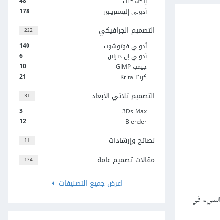
48
إنكسكيب
178
أدوبي إليستريتور
التصميم الجرافيكي
222
140
أدوبي فوتوشوب
6
أدوبي إن ديزاين
10
جيمب GIMP
21
كريتا Krita
التصميم ثلاثي الأبعاد
31
3
3Ds Max
12
Blender
نصائح وإرشادات
11
مقالات تصميم عامة
124
اعرض جميع التصنيفات
ؤكَّد أنّك قد صادفت هذا الشيء في