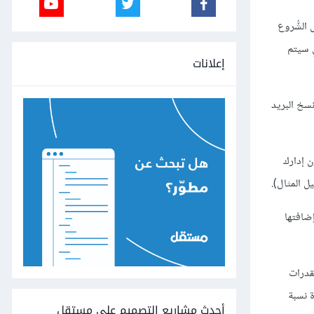
الشُّروع
ي سيتم
إعلانات
سخ البريد
 إدارك
 المثال).
ضافتها
بقدرات
ة نسبة
أحدث مشاريع التصميم على مستقل