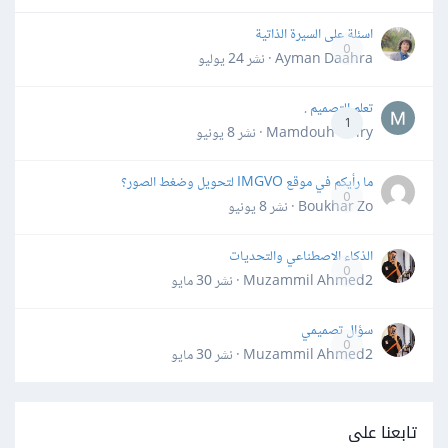
اسئلة على السيرة الذاتية
0
Ayman Daahra · نشر
24 يوليو
تعلم التصميم .
1
Mamdouh Khiry · نشر
8 يونيو
ما رأيكم في موقع IMGVO لتحويل وضغط الصور؟
0
Boukhar Zo · نشر
8 يونيو
الذكاء الاصطناعي والتحديات
0
Muzammil Ahmed2 · نشر
30 مايو
سؤال تصميمي
0
Muzammil Ahmed2 · نشر
30 مايو
تابعنا على