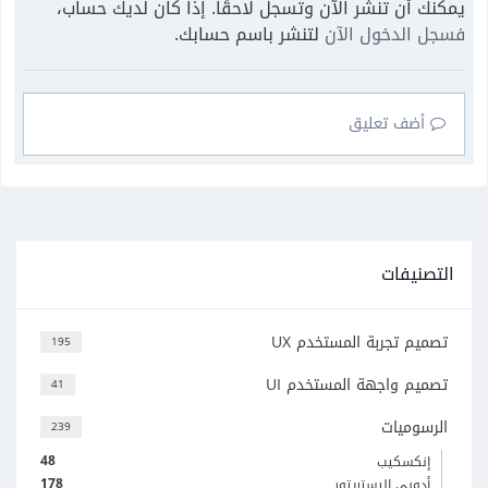
يمكنك أن تنشر الآن وتسجل لاحقًا. إذا كان لديك حساب،
فسجل الدخول الآن
لتنشر باسم حسابك.
أضف تعليق
التصنيفات
تصميم تجربة المستخدم UX
195
تصميم واجهة المستخدم UI
41
الرسوميات
239
48
إنكسكيب
178
أدوبي إليستريتور