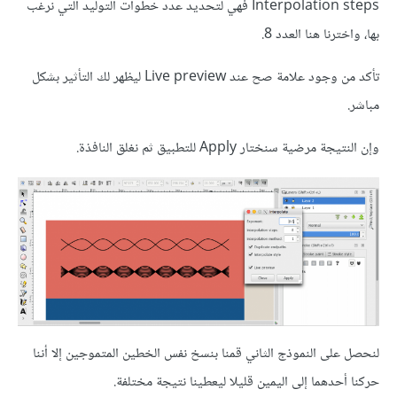
Interpolation steps فهي لتحديد عدد خطوات التوليد التي نرغب
بها، واخترنا هنا العدد 8.
تأكد من وجود علامة صح عند Live preview ليظهر لك التأثير بشكل
مباشر.
وإن النتيجة مرضية سنختار Apply للتطبيق ثم نغلق النافذة.
لنحصل على النموذج الثاني قمنا بنسخ نفس الخطين المتموجين إلا أننا
حركنا أحدهما إلى اليمين قليلا ليعطينا نتيجة مختلفة.