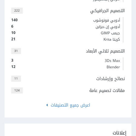
التصميم الجرافيكي
222
140
أدوبي فوتوشوب
6
أدوبي إن ديزاين
10
جيمب GIMP
21
كريتا Krita
التصميم ثلاثي الأبعاد
31
3
3Ds Max
12
Blender
نصائح وإرشادات
11
مقالات تصميم عامة
124
اعرض جميع التصنيفات
إعلانات