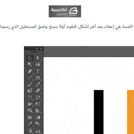
"Gradient" والغاية من إضافة هذه اللمسة هي إعطاء بعد آخر للشّكل، فنقوم أوّلاً بنسخ ولصق المستطيل الذي رس