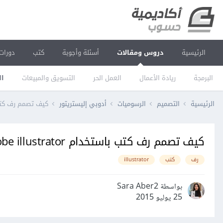
الرئيسية
دروس ومقالات
أسئلة وأجوبة
كتب
دورات
البرمجة
ريادة الأعمال
العمل الحر
التسويق والمبيعات
ال
الرئيسية
التصميم
الرسوميات
أدوبي إليستريتور
كيف تصمم رف كتب باستخدام 
كيف تصمم رف كتب باستخدام Adobe illustrator
رف
كتب
illustrator
بواسطة Sara Aber2
25 يوليو 2015