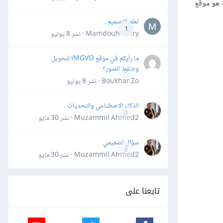
ة هو موقع
تعلم التصميم .
1
Mamdouh Khiry · نشر
8 يونيو
ما رأيكم في موقع IMGVO لتحويل
وضغط الصور؟
0
Boukhar Zo · نشر
8 يونيو
الذكاء الاصطناعي والتحديات
0
Muzammil Ahmed2 · نشر
30 مايو
سؤال تصميمي
0
Muzammil Ahmed2 · نشر
30 مايو
تابعنا على