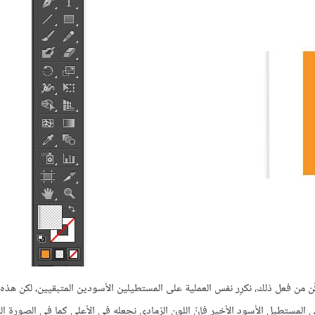
ن من فعل ذلك، نكرِر نفس العملية على المستطيلين الأسودين المتبقيين، لكن هذه 
المستطيل الأسود الأخير فإنّ اللون الرّمادي نجعله في الأعلى كما في الصورة التا