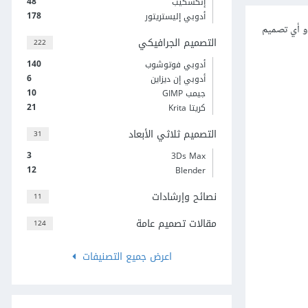
48
إنكسكيب
178
أدوبي إليستريتور
نستخدم برنامج Adobe illustrator لتصميم رف به مجموعة من الكتب، حيث تستطيع استخدام هذا التصميم ضمن Infographic أو أي تصميم
التصميم الجرافيكي
222
140
أدوبي فوتوشوب
6
أدوبي إن ديزاين
10
جيمب GIMP
21
كريتا Krita
التصميم ثلاثي الأبعاد
31
3
3Ds Max
12
Blender
نصائح وإرشادات
11
مقالات تصميم عامة
124
اعرض جميع التصنيفات