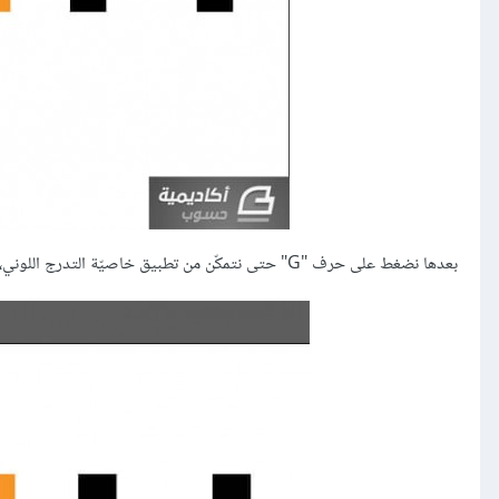
بعدها نضغط على حرف "G" حتى نتمكّن من تطبيق خاصيّة التدرج اللوني، ثم نضغط مرّة واحدة على المستطيل الأسود رقم 1: