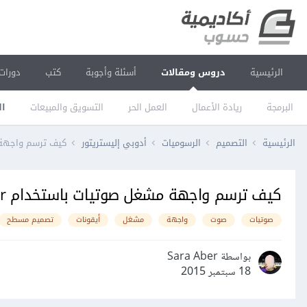
الرئيسية
دروس ومقالات
أسئلة وأجوبة
كتب
دورات
البرمجة
ريادة الأعمال
العمل الحر
التسويق والمبيعات
ال
الرئيسية
التصميم
الرسوميات
أدوبي إليستريتور
كيف ترسم واجهة مشغل صو
كيف ترسم واجهة مشغل صوتيات باستخدام Adobe Illustrator
صوتيات
صوت
واجهة
مشغل
أيقونات
تصميم مسطح
بواسطة Sara Aber
18 سبتمبر 2015