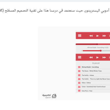
سنتعلم طريقة تصميم مشغل صوتيات Audio Player باستخدام برن