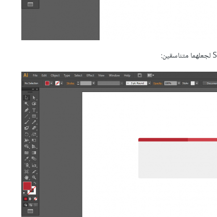
لجعلهما متناسقين: