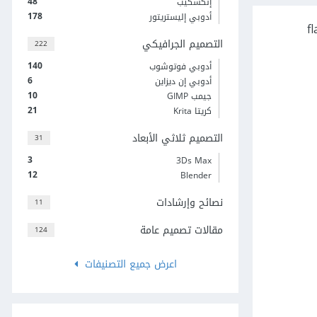
48
إنكسكيب
178
أدوبي إليستريتور
امج أدوبي اليستريتور، حيث سنعتمد في درسنا هذا على تقنية التصميم المسطّح (flat
التصميم الجرافيكي
222
140
أدوبي فوتوشوب
6
أدوبي إن ديزاين
10
جيمب GIMP
21
كريتا Krita
التصميم ثلاثي الأبعاد
31
3
3Ds Max
12
Blender
نصائح وإرشادات
11
مقالات تصميم عامة
124
اعرض جميع التصنيفات