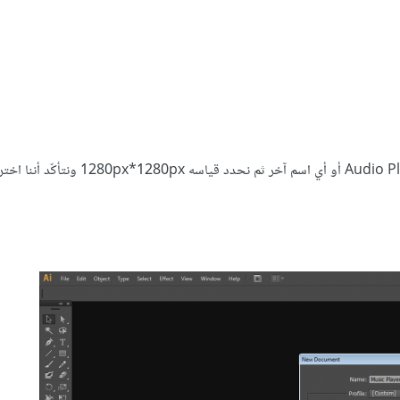
1. نقوم بفتح ملف جديد خاص بالدّرس، نختار اسمًا للملف قد يكون Audio Player أو أي 