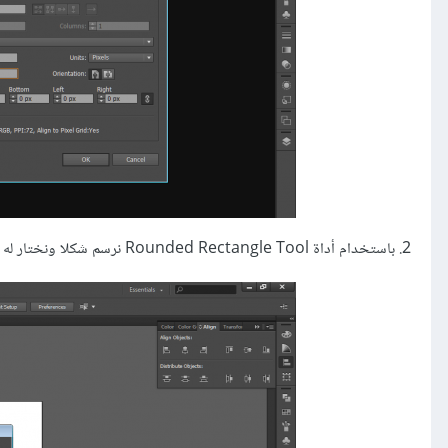
2. باستخدام أداة Rounded Rectangle Tool نرسم شكلا ونختار له المقاسات التّالية: 598px*244px*8px، ثم نحدد له اللون