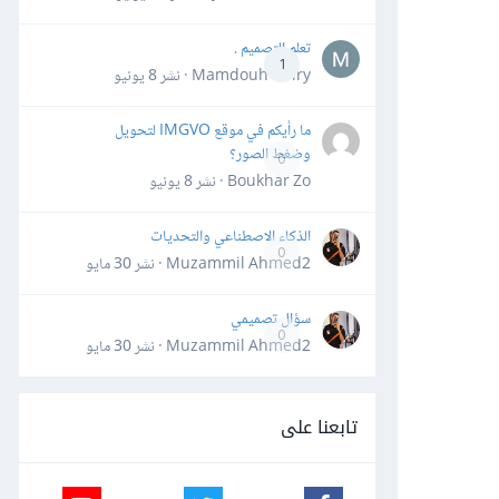
تعلم التصميم .
1
Mamdouh Khiry · نشر
8 يونيو
ما رأيكم في موقع IMGVO لتحويل
وضغط الصور؟
0
Boukhar Zo · نشر
8 يونيو
الذكاء الاصطناعي والتحديات
0
Muzammil Ahmed2 · نشر
30 مايو
سؤال تصميمي
0
Muzammil Ahmed2 · نشر
30 مايو
تابعنا على