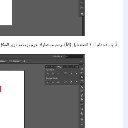
3. باستخدام أداة المستطيل (M) نرسم مستطيلا نقوم بوضعه فوق الشّكل الأوّل كما في الصورة ونحدد اللون