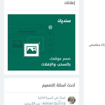
إعلانات
اسم آخر ثم نحدد قياسه 1280px*1280px ونتأكّد أننا اخترناه مخصص
أحدث أسئلة التصميم
اسئلة على السيرة الذاتية
0
Ayman Daahra · نشر
24 يوليو