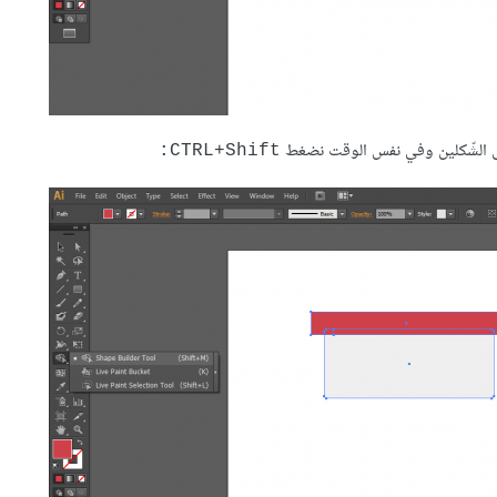
ى الشّكلين وفي نفس الوقت نضغط
CTRL+Shift: