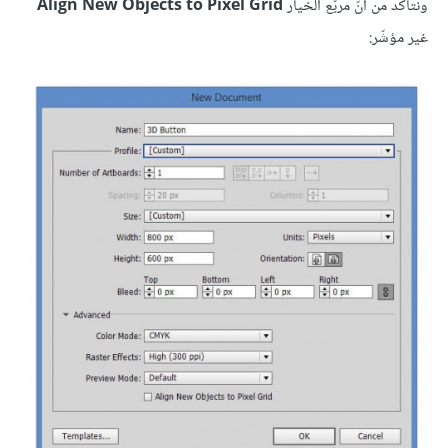
ونتأكّد من أنّ مربّع الخيار
Align New Objects to Pixel Grid
غير مؤشّر: