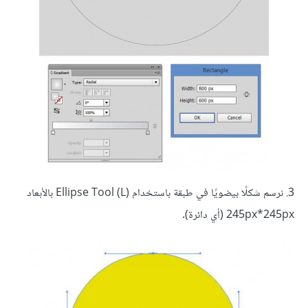
3. نرسم شكلًا بيضويًا في طبقة باستخدام (Ellipse Tool (L بالأبعاد
245px*245px (أي دائرة).