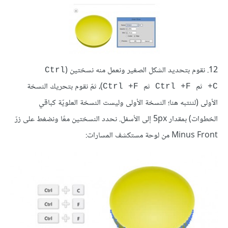
12. نقوم بتحديد الشكل الصغير ونعمل منه نسختين (
Ctrl
ثم
ثم
)، ثمّ نقوم بتحريك النسخة
Ctrl +F
Ctrl +F
+C
الأولى (لننتبه هنا؛ النسخة الأولى وليست النسخة العلويّة كباقي
الخطوات) بمقدار 5px إلى الأسفل. نحدد النسختين معًا ونضغط على زرّ
Minus Front من لوحة مستكشف المسارات: