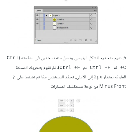
6. نقوم بتحديد الشكل الرئيسي ونعمل منه نسختين في مقدّمته (
Ctrl
ثم
ثم
)، ثمّ نقوم بتحريك النسخة
Ctrl +F
Ctrl +F
+C
العلويّة بمقدار 2px إلى الأعلى. نحدّد النسختين معًا ثم نضغط على زرّ
Minus Front من لوحة مستكشف المسارات: