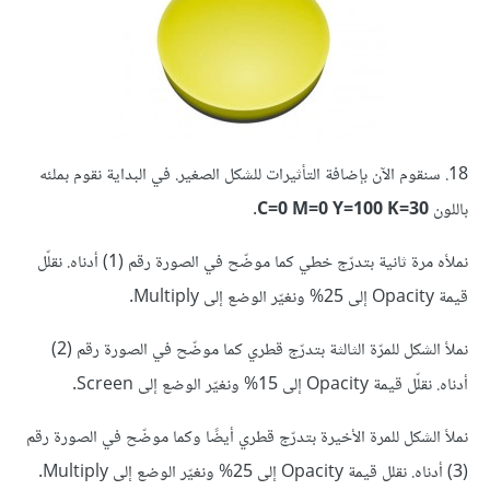
18. سنقوم الآن بإضافة التأثيرات للشكل الصغير. في البداية نقوم بملئه
باللون
C=0 M=0 Y=100 K=30
.
نملأه مرة ثانية بتدرّج خطي كما موضّح في الصورة رقم (1) أدناه. نقلّل
قيمة Opacity إلى 25% ونغيّر الوضع إلى Multiply.
نملأ الشكل للمرّة الثالثة بتدرّج قطري كما موضّح في الصورة رقم (2)
أدناه. نقلّل قيمة Opacity إلى 15% ونغيّر الوضع إلى Screen.
نملأ الشكل للمرة الأخيرة بتدرّج قطري أيضًا وكما موضّح في الصورة رقم
(3) أدناه. نقلل قيمة Opacity إلى 25% ونغيّر الوضع إلى Multiply.