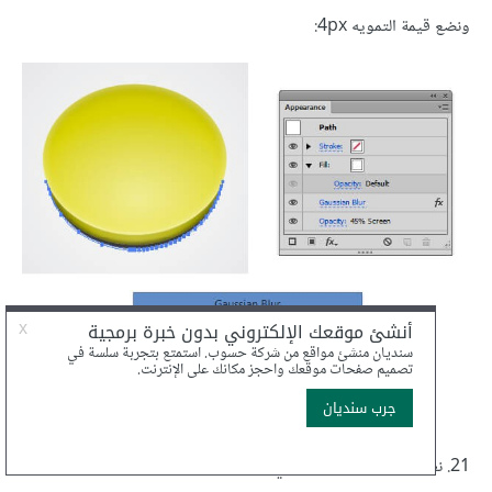
ونضع قيمة التمويه 4px:
21. نعيد تحديد الشكل الرئيسي وننسخه مرّة واحدة (
ثم
Ctrl +C