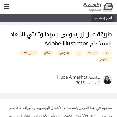
أدوبي إليستريتور
طريقة عمل زر رسومي بسيط وثلاثي الأبعاد
باستخدام Adobe Illustrator
3d
vector
زر
رسومي
شكل
ثلاثي أبعاد
بيضوي
بواسطة Huda Almashta
5 سبتمبر 2015
سنقوم في هذا الدرس باستخدام الأشكال البيضوية وتأثيرات 3D لعمل
زرّ رسومي Vector ثلاثي الأبعاد. سنتعلّم أيضًا كيفية إضافة العديد من