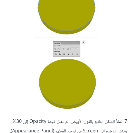
7. نملأ الشكل الناتج باللون الأبيض، ثم نقلل قيمة Opacity إلى 30%،
ونغيّر الوضع إلى Screen من لوحة المظهر (Appearance Panel).