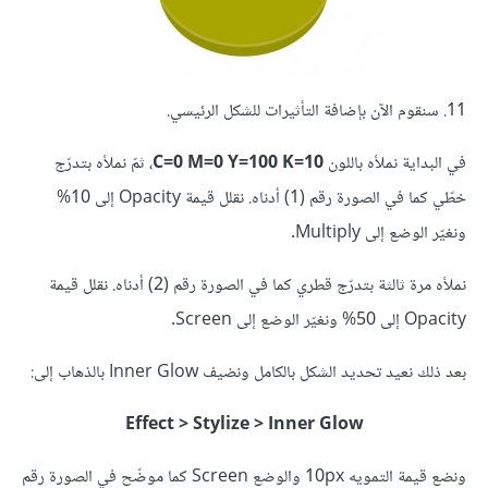
11. سنقوم الآن بإضافة التأثيرات للشكل الرئيسي.
في البداية نملأه باللون
C=0 M=0 Y=100 K=10
، ثمّ نملأه بتدرّج
خطّي كما في الصورة رقم (1) أدناه. نقلل قيمة Opacity إلى 10%
ونغيّر الوضع إلى Multiply.
نملأه مرة ثالثة بتدرّج قطري كما في الصورة رقم (2) أدناه. نقلل قيمة
Opacity إلى 50% ونغيّر الوضع إلى Screen.
بعد ذلك نعيد تحديد الشكل بالكامل ونضيف Inner Glow بالذهاب إلى:
Effect > Stylize > Inner Glow
ونضع قيمة التمويه 10px والوضع Screen كما موضّح في الصورة رقم