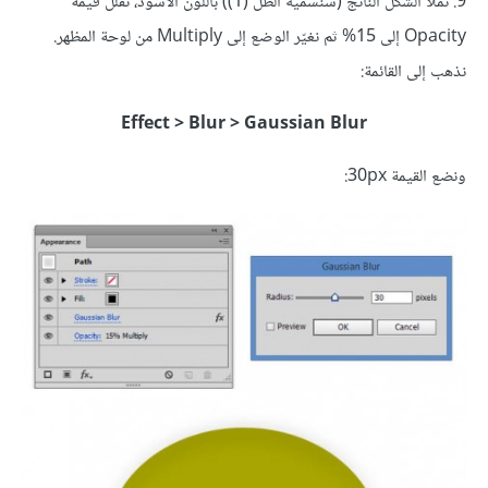
9. نملأ الشكل الناتج (سنسمّيه الظل (1)) باللون الأسود، نقلل قيمة
Opacity إلى 15% ثم نغيّر الوضع إلى Multiply من لوحة المظهر.
نذهب إلى القائمة:
Effect > Blur > Gaussian Blur
ونضع القيمة 30px: