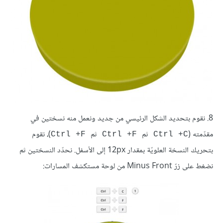
8. نقوم بتحديد الشكل الرئيسي من جديد ونعمل منه نسختين في
مقدّمته (
ثم
ثم
)، نقوم
Ctrl +F
Ctrl +F
Ctrl +C
بتحريك النسخة العلويّة بمقدار 12px إلى الأسفل. نحدّد النسختين ثم
نضغط على زرّ Minus Front من لوحة مستكشف المسارات: