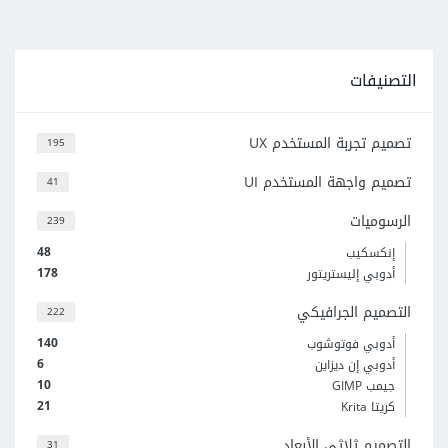
التصنيفات
تصميم تجربة المستخدم UX
195
تصميم واجهة المستخدم UI
41
الرسوميات
239
48
إنكسكيب
178
أدوبي إليستريتور
التصميم الجرافيكي
222
140
أدوبي فوتوشوب
6
أدوبي إن ديزاين
10
جيمب GIMP
21
كريتا Krita
التصميم ثلاثي الأبعاد
31