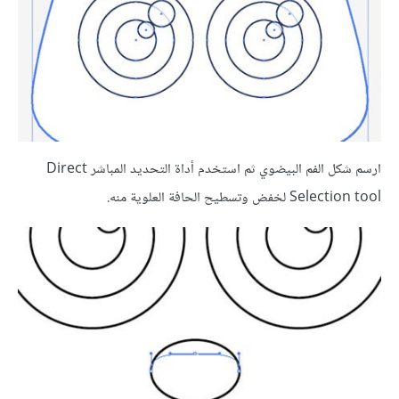
ارسم شكل الفم البيضوي ثم استخدم أداة التحديد المباشر Direct
Selection tool لخفض وتسطيح الحافة العلوية منه.