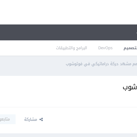
تصميم
DevOps
البرامج والتطبيقات
م مشهد حركة دراماتيكي في فوتوشوب
شوب
متابعو
مشاركة