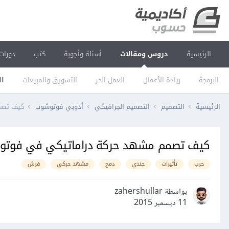
الرئيسية
دروس ومقالات
أسئلة وأجوبة
كتب
دورات
البرمجة
ريادة الأعمال
العمل الحر
التسويق والمبيعات
ال
الرئيسية
التصميم
التصميم الجرافيكي
أدوبي فوتوشوب
كيف تصم
كيف تصمم مشهد حركة دراماتيكي في فوتو
حرب
تأثيرات
جندي
دمج
مشهد حركي
فرش
بواسطة zahershullar
11 ديسمبر 2015