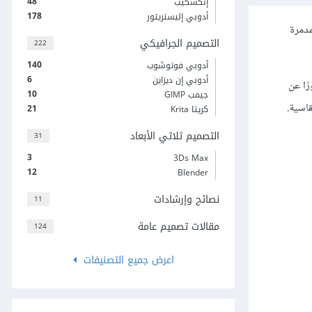
48
إنكسكيب
178
أدوبي إليستريتور
الحرب المدمرة
التصميم الجرافيكي
222
140
أدوبي فوتوشوب
6
أدوبي إن ديزاين
تك) يعطي تصوّرًا عن
10
جيمب GIMP
اسية.
21
كريتا Krita
التصميم ثلاثي الأبعاد
31
3
3Ds Max
12
Blender
نصائح وإرشادات
11
مقالات تصميم عامة
124
اعرض جميع التصنيفات