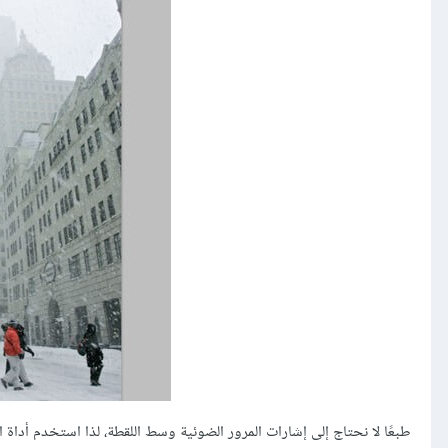
طبعًا لا نحتاج إلى إشارات المرور الضوئية وسط اللقطة، لذا استخدم أداة النسخ Clone tool لمسح السارية الحا