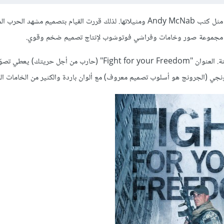
لقد أثارت إعجابي مؤخرًا أغلفة الكتب عن تلك الروايات الحركية العسكرية، مثل كتب Andy McNab ومثيلاتها. لذلك قررت القيام بتصميم مشهد 
م مجموعة صور وخامات وفراشي فوتوشوب لإنتاج تصميم ضخم وقوي.
التصميم الذي عملتُ عليه يضم جنديًّا يقف في شوارع حرب مانهاتن الطاحنة. العنوان "Fight for your Freedom" (حارب من أجل حري
ي (الجرونج هو أسلوب تصميم معروف) مع ألوان باردة والكثير من الخامات الق