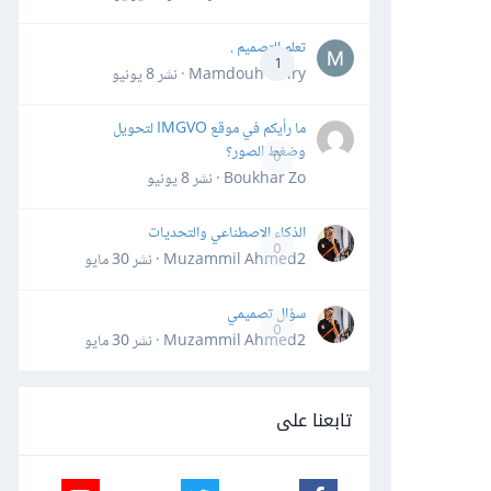
تعلم التصميم .
1
Mamdouh Khiry · نشر
8 يونيو
ما رأيكم في موقع IMGVO لتحويل
وضغط الصور؟
0
Boukhar Zo · نشر
8 يونيو
الذكاء الاصطناعي والتحديات
0
Muzammil Ahmed2 · نشر
30 مايو
سؤال تصميمي
0
Muzammil Ahmed2 · نشر
30 مايو
تابعنا على