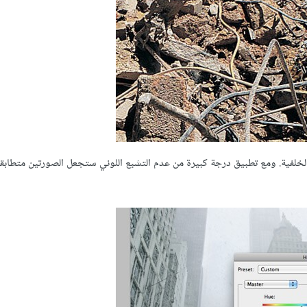
 درجة ألوان الأنقاض مع الخلفية. ومع تطبيق درجة كبيرة من عدم التشبع اللوني ستجعل الصورتين متطا