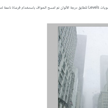
انسخ جزء من السماء المُثلِجَة وألصقه فوق الإشارات الضوئية. اضبط المستويات Levels لتُطابق درجة الألوان ثم امسح الحواف باستخدام فرشاة 