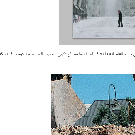
وسنبدأ برسم مسار حول كومة الأنقاض بأداة القلم Pen tool. لسنا بحاجة لأن تكون الحدود الخارجية للكومة د