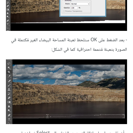
- بعد الضغط على OK سنلحظ تعبئة المساحة البيضاء الغير مُكتملة في
الصورة بتعبئة مُتممة احترافية كما في الشكل: