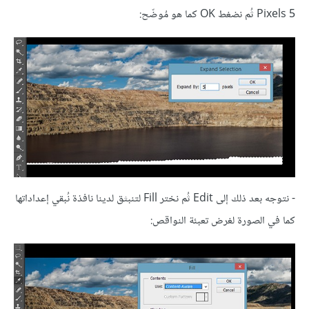
5 Pixels ثُم نضغط OK كما هو مُوضّح:
- نتوجه بعد ذلك إلى Edit ثُم نختر Fill لتنبثق لدينا نافذة نُبقي إعداداتها
كما في الصورة لغرض تعبئة النواقص: