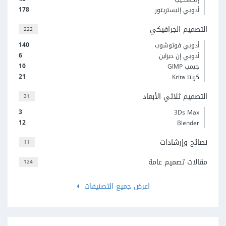
178
أدوبي إليستريتور
التصميم الجرافيكي
222
140
أدوبي فوتوشوب
6
أدوبي إن ديزاين
10
جيمب GIMP
21
كريتا Krita
التصميم ثلاثي الأبعاد
31
3
3Ds Max
12
Blender
نصائح وإرشادات
11
مقالات تصميم عامة
124
اعرض جميع التصنيفات