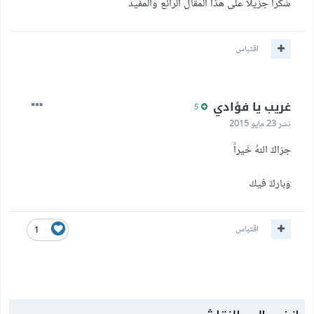
شكرا جزيلا على هذا المقال الرائع والمفيد
اقتباس
غريب يا فؤادي
5
نشر
23 مايو 2015
جزاكَ اللهُ خَيراً
وَباركَ فيكْ
اقتباس
1