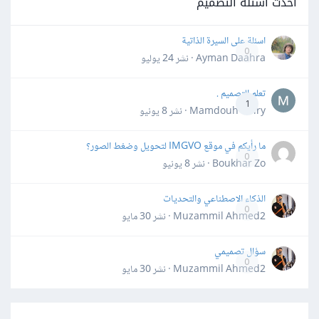
أحدث أسئلة التصميم
اسئلة على السيرة الذاتية
0
Ayman Daahra · نشر
24 يوليو
تعلم التصميم .
1
Mamdouh Khiry · نشر
8 يونيو
ما رأيكم في موقع IMGVO لتحويل وضغط الصور؟
0
Boukhar Zo · نشر
8 يونيو
الذكاء الاصطناعي والتحديات
0
Muzammil Ahmed2 · نشر
30 مايو
سؤال تصميمي
0
Muzammil Ahmed2 · نشر
30 مايو