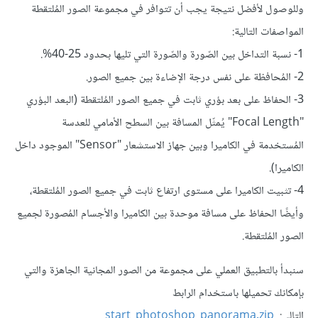
وللوصول لأفضل نتيجة يجب أن تتوافر في مجموعة الصور المُلتقطة
المواصفات التالية:
1- نسبة التداخل بين الصّورة والصّورة التي تليها بحدود 25-40%.
2- المُحافظة على نفس درجة الإضاءة بين جميع الصور.
3- الحفاظ على بعد بؤري ثابت في جميع الصور المُلتقطة (البعد البؤري
"Focal Length" يُمثّل المسافة بين السطح الأمامي للعدسة
المُستخدمة في الكاميرا وبين جهاز الاستشعار "Sensor" الموجود داخل
الكاميرا).
4- تثبيت الكاميرا على مستوى ارتفاع ثابت في جميع الصور المُلتقطة،
وأيضًا الحفاظ على مسافة موحدة بين الكاميرا والأجسام المُصورة لجميع
الصور المُلتقطة.
سنبدأ بالتطبيق العملي على مجموعة من الصور المجانية الجاهزة والتي
بإمكانك تحميلها باستخدام الرابط
التالي:
start_photoshop_panorama.zip