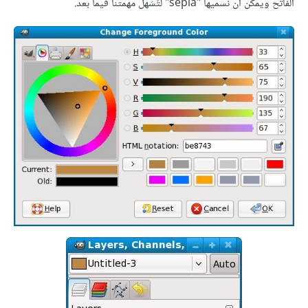
الفاتح ويمكن أن نسميها "sepia" لتُسَهّل مهمتنا فيما بعد.