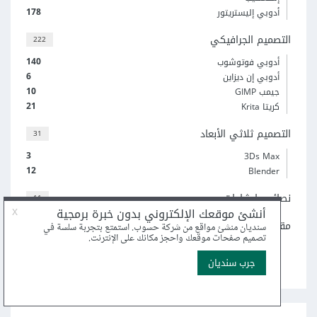
178
أدوبي إليستريتور
التصميم الجرافيكي
222
140
أدوبي فوتوشوب
6
أدوبي إن ديزاين
10
جيمب GIMP
21
كريتا Krita
التصميم ثلاثي الأبعاد
31
3
3Ds Max
12
Blender
نصائح وإرشادات
11
مقالات تصميم عامة
124
اعرض جميع التصنيفات