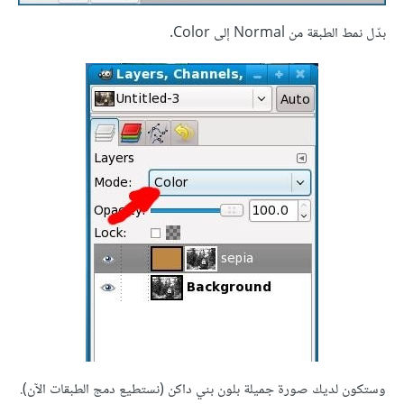
بدّل نمط الطبقة من Normal إلى Color.
وستكون لديك صورة جميلة بلون بني داكن (نستطيع دمج الطبقات الآن).