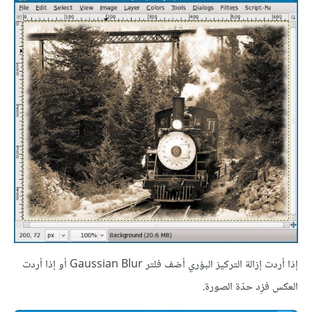
إذا أردت إزالة التركيز البؤري أضف فلتر Gaussian Blur أو إذا أردت
العكس فزِد حدّة الصورة.