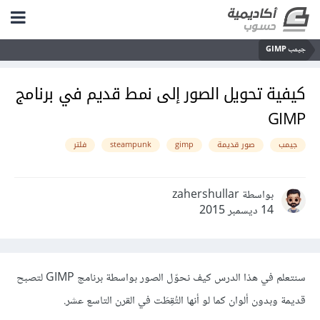
جيمب GIMP
كيفية تحويل الصور إلى نمط قديم في برنامج
GIMP
جيمب
صور قديمة
gimp
steampunk
فلتر
بواسطة zahershullar
14 ديسمبر 2015
سنتعلم في هذا الدرس كيف نحوّل الصور بواسطة برنامج GIMP لتصبح
قديمة وبدون ألوان كما لو أنها التُقِطَت في القرن التاسع عشر.