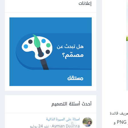
إعلانات
أحدث أسئلة التصميم
لة التعريف فائدة
اسئلة على السيرة الذاتية
أخرى، وهي حماية خصوصيتك. كما يوجد أيضًا وضع التصغير الفقود الذي يقلص حجم صور PNG و GIF و JPG و SVG تقليصًا كبيرًا - بما في ذلك صور PNG و
0
Ayman Daahra · نشر
24 يوليو