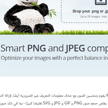
هو تطبيق مجاني مفتوح المصدر لنظام التشغيل MacOS يقوم بتحسين الصور مع حذف معلومات التعريف غير الضرورية أيضًا. لإزا