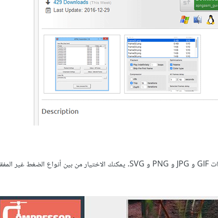
هي خدمة مجانية عبر الإنترنت تعمل على تحسين ملفات GIF و JPG و PNG و SVG. يمكنك الاختيار من بين أنواع الضغط 