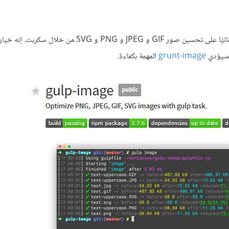
إذا كنت تستخدم برنامج تشغيل المهام Gulp، فسيعمل gulp-image تلقائيًا على تحسين صور GIF و JPEG و PNG و VG
grunt-image
المهمة بكفاءة.