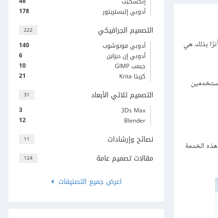
48
إنكسكيب
178
أدوبي إليستريتور
التصميم الجرافيكي
222
رًا بذلك هي
140
أدوبي فوتوشوب
6
أدوبي إن ديزاين
10
جيمب GIMP
21
كريتا Krita
المستخدمين
التصميم ثلاثي الأبعاد
31
3
3Ds Max
12
Blender
نصائح وإرشادات
11
الجودة. وتعد هذه الخدمة
مقالات تصميم عامة
124
اعرض جميع التصنيفات