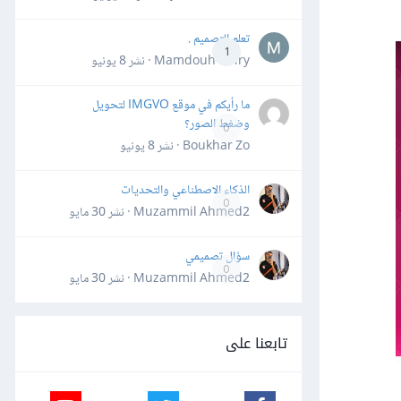
تعلم التصميم .
1
Mamdouh Khiry · نشر
8 يونيو
ما رأيكم في موقع IMGVO لتحويل
وضغط الصور؟
0
Boukhar Zo · نشر
8 يونيو
الذكاء الاصطناعي والتحديات
0
Muzammil Ahmed2 · نشر
30 مايو
سؤال تصميمي
0
Muzammil Ahmed2 · نشر
30 مايو
تابعنا على