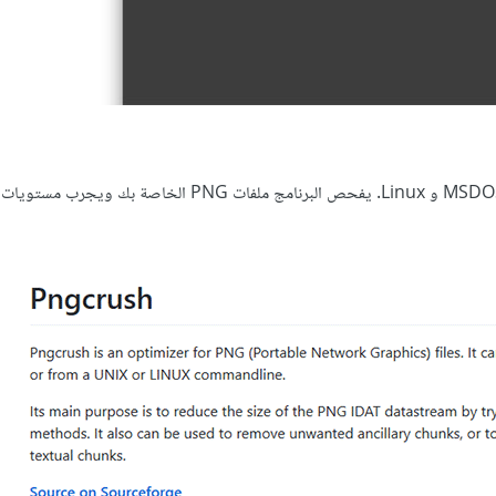
هو برنامج لواجهة الأوامر النصيّة يمكن تشغيله على كل من MSDOS و Linux. يفحص البرنامج ملفات PNG الخاصة