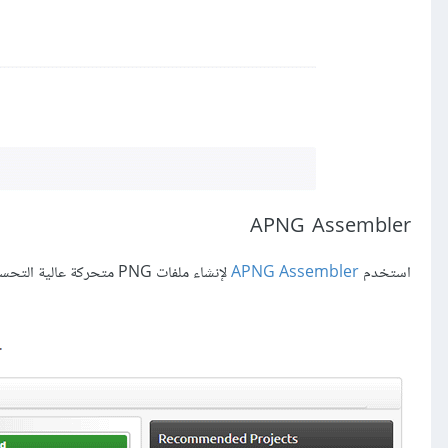
APNG Assembler
استخدم
APNG Assembler
لإنشاء ملفات PNG متحركة عالية التحسين. يتضمن هذا التطبيق المستقل إصدارات لكل من Windows و MacOS و Linux.