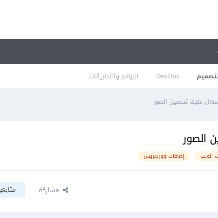
تصميم
DevOps
البرامج والتطبيقات
 الويب
إضافات ووردبريس
متابعو
مشاركة