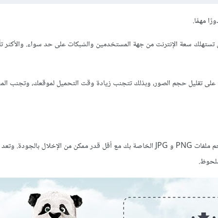
ا مهمًا.
تستهلك سعة الإنترنت من جهة المستخدمين والشبكات على حد سواء. والأكثر تأث
ك الاستعانة بها على تقليل حجم الصور، وبذلك تتجنب زيادة وقت التحميل لموقعك، وتجنب 
هو موقع لضغط الصور وتقليل حجمها، يساعدك على تقليل حجم ملفات PNG و JPG الخاصة بك مع أقل قدر ممكن من الإخلال ب