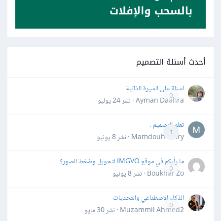
أحدث أسئلة التصميم
اسئلة على السيرة الذاتية
0
Ayman Daahra · نشر
24 يوليو
تعلم التصميم .
1
Mamdouh Khiry · نشر
8 يونيو
ما رأيكم في موقع IMGVO لتحويل وضغط الصور؟
0
Boukhar Zo · نشر
8 يونيو
الذكاء الاصطناعي والتحديات
0
Muzammil Ahmed2 · نشر
30 مايو