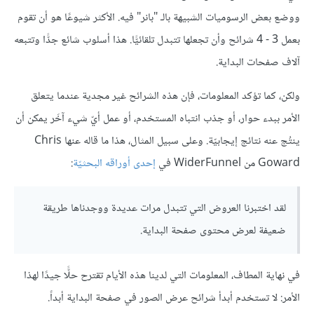
ووضع بعض الرسوميات الشبيهة بالـ "بانر" فيه. الأكثر شيوعًا هو أن تقوم
بعمل 3 - 4 شرائح وأن تجعلها تتبدل تلقائيًّا. هذا أسلوب شائع جدًّا وتتبعه
آلاف صفحات البداية.
ولكن، كما تؤكد المعلومات، فإن هذه الشرائح غير مجدية عندما يتعلق
الأمر ببدء حوار، أو جذب انتباه المستخدم، أو عمل أيّ شيء آخَر يمكن أن
ينتُج عنه نتائج إيجابيّة. وعلى سبيل المثال، هذا ما قاله عنها Chris
Goward من WiderFunnel في
إحدى أوراقه البحثيّة
:
لقد اختبرنا العروض التي تتبدل مرات عديدة ووجدناها طريقة
ضعيفة لعرض محتوى صفحة البداية.
في نهاية المطاف، المعلومات التي لدينا هذه الأيام تقترح حلًّا جيدًا لهذا
الأمر: لا تستخدم أبدأ شرائح عرض الصور في صفحة البداية أبداً.