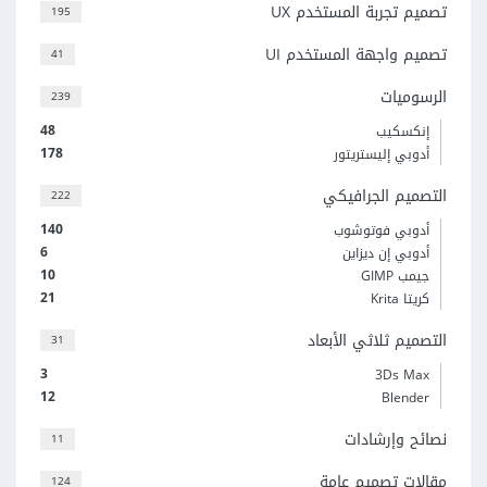
تصميم تجربة المستخدم UX
195
تصميم واجهة المستخدم UI
41
الرسوميات
239
48
إنكسكيب
178
أدوبي إليستريتور
التصميم الجرافيكي
222
140
أدوبي فوتوشوب
6
أدوبي إن ديزاين
10
جيمب GIMP
21
كريتا Krita
التصميم ثلاثي الأبعاد
31
3
3Ds Max
12
Blender
نصائح وإرشادات
11
مقالات تصميم عامة
124