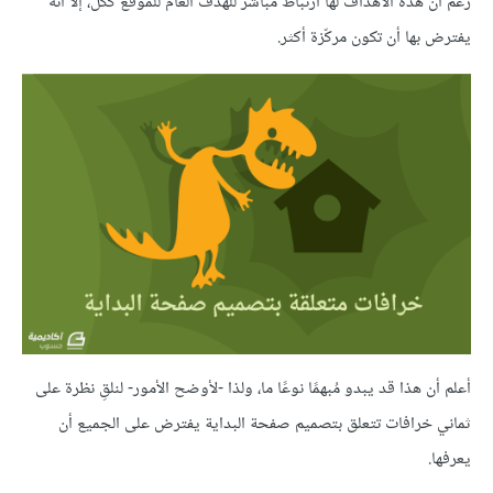
رغم أن هذه الأهداف لها ارتباط مباشر للهدف العام للموقع ككل، إلّا أنه
يفترض بها أن تكون مركّزة أكثر.
أعلم أن هذا قد يبدو مُبهمًا نوعًا ما، ولذا -لأوضح الأمور- لنلقِ نظرة على
ثماني خرافات تتعلق بتصميم صفحة البداية يفترض على الجميع أن
يعرفها.