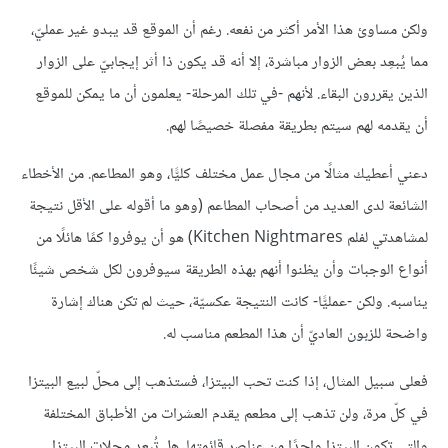
ولكن مساوئ هذا الأمر أكثر من نفعه. رغم أن الموقع قد يبدو غير عمليّ،
مما يُبعِد بعض الزوار مباشرة، إلا أنه قد يكون ذا أثر إيجابيّ على الزوار
الذين يقررون البقاء. لأنهم -في تلك المرحلة- يعلمون أن ما يمكن للموقع
أن يقدمه لهم سيتم بطريقة مفصلة خصيصًا لهم.
دعني أعطيك مثالًا من مجال عمل مختلف كليًّا، وهو المطاعم. من الأخطاء
الشائعة لدى العديد من أصحاب المطاعم (وهو ما أقوله على الأقل نتيجة
لمشاهدتي لفلم Kitchen Nightmares) هو أن يوفروا كمًا هائلًا من
أنواع الوجبات وأن يظنوا أنهم بهذه الطريقة سيوفرون لكل شخص شيئًا
يناسبه. ولكن -عمليًّا- كانت النتيجة عكسيّة، حيث لم تكن هناك إشارة
واضحة للزبون العاديّ أن هذا المطعم مناسب له.
فعلى سبيل المثال، إذا كنت تحب البيتزا، فستذهب إلى محلّ لبيع البيتزا
في كلّ مرة، ولن تذهب إلى مطعم يقدم العشرات من الأطباق المختلفة
والتي تكون البيتزا واحدًا من عناصر قائمتها. هل تُبعد محلات البيتزا