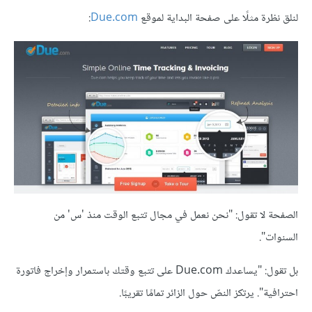
لنلق نظرة مثلًا على صفحة البداية لموقع
Due.com
:
الصفحة لا تقول: "نحن نعمل في مجال تتبع الوقت منذ 'س' من
السنوات".
بل تقول: "يساعدك Due.com على تتبع وقتك باستمرار وإخراج فاتورة
احترافية". يرتكز النصّ حول الزائر تمامًا تقريبًا.