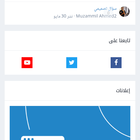
سؤال تصميمي
0
Muzammil Ahmed2 · نشر
30 مايو
تابعنا على
إعلانات