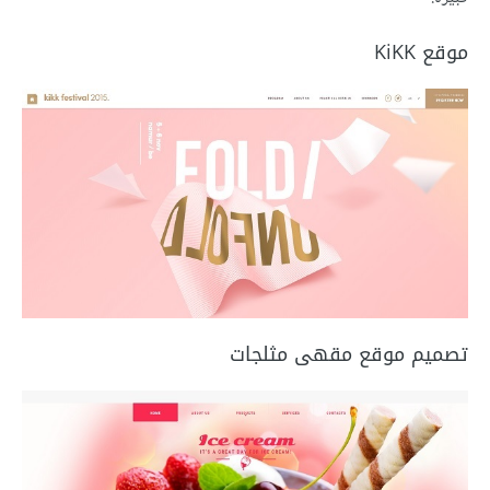
موقع KiKK
تصميم موقع مقهى مثلجات