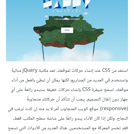
استفد من CSS عند إنشاء حركات لموقعك. تعد مكتبة jQuery مثاليةً
وتستخدم في العديد من المشاريع، لكنها يمكن أن تبطئ بالفعل من أداء
موقعك. تسمح شيفرة CSS بإنشاء حركات خفيفة ستبدو رائعةً على أي
جهاز دون إِثْقال التصميم. يجب أن تتأكد أن حركاتك متجاوبةً
(responsive). موقع الويب المتجاوب أمر لا بد منه إن كنت ترغب في
النجاح. ولكن إذا كان الأداء يبدو رائعًا على شاشة سطح المكتب فقط،
فقد تخسر المعركة مع المستخدمين. هناك العديد من الأدوات التي تسمح