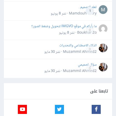
تعلم التصميم .
1
Mamdouh Khiry · نشر
8 يونيو
ما رأيكم في موقع IMGVO لتحويل وضغط الصور؟
0
Boukhar Zo · نشر
8 يونيو
الذكاء الاصطناعي والتحديات
0
Muzammil Ahmed2 · نشر
30 مايو
سؤال تصميمي
0
Muzammil Ahmed2 · نشر
30 مايو
تابعنا على