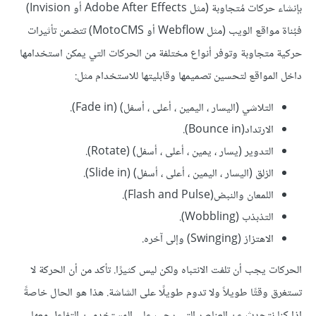
بإنشاء حركات مُتجاوبة (مثل Adobe After Effects أو Invision)
فبُناة مواقع الويب (مثل Webflow أو MotoCMS) تتضمن تأثيرات
حركية متجاوبة وتوفر أنواع مختلفة من الحركات التي يمكن استخدامها
داخل المواقع لتحسين تصميمها وقابليتها للاستخدام مثل:
التلاشي (اليسار ، اليمين ، أعلى ، أسفل) (Fade in).
الارتداد(Bounce in).
التدوير (يسار ، يمين ، أعلى ، أسفل) (Rotate).
الزلق (اليسار ، اليمين ، أعلى ، أسفل) (Slide in).
اللمعان والنبض(Flash and Pulse).
التذبذب (Wobbling).
الاهتزاز (Swinging) وإلى آخره.
الحركات يجب أن تلفت الانتباه ولكن ليس كثيرًا. تأكد من أن الحركة لا
تستغرق وقتًا طويلاً ولا تدوم طويلًا على الشاشة. هذا هو الحال خاصةً
إذا كنا نتحدث عن العناصر التي يجب على المستخدمين التفاعل معها