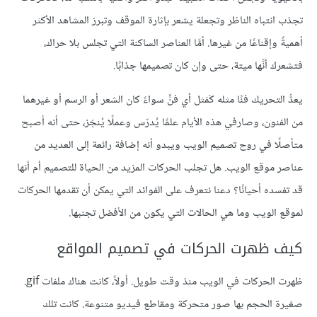
تجذب انتباه الناظر وتجعلة يشعر بإثارة الموقف وتبرز المشاهد الأكثر
أهميةً وإقناعًا من غيرها. أمَّا العناصر الساكنة التي تجلس بلا حراك،
فتشعرك أنَّها ميتة، حتى وإن كان تصميمها جذابًا.
يعدُّ التحريك فنًا مثله كَمَثل أي فنٍّ سواءً كان الشعر أو الرسم أو غيرهما
من الفنون، وصارفي هذه الأيام علمًا يُدرّس وعملًا يُنجَز، حتى أنه أصبح
متأصلًا في روح تصميم الويب ويبدو أنه إضافة رائعة إلى العديد من
عناصر موقع الويب. هل تجلب الحركات المزيد من الحياة للتصميم أم أنها
قد تفسده أحيانًا؟ دعنا نتعرف على الفوائد التي يمكن أن تقدمها الحركات
لموقع الويب وما هي الحالات التي يكون من الأفضل تجنبها.
كيف ظهرت الحركات في تصميم المواقع
ظهرت الحركات في الويب منذ وقت طويل. أولاً، كانت هناك ملفات ‎.gif
صغيرة الحجم بها صور متحركة ومقاطع فيديو متنوعة. كانت تلك