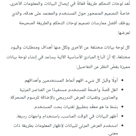
تُعَد لوحات التحكم طريقةً فعّالةً في إيصال البيانات والمعلومات الأخرى،
خاصةً التصميم المتمحور حول المستخدم والمعتمد على هدفه، والذي
يوظف أفضل ممارسات تصميم لوحات التحكم والطريقة الصحيحة
لعرضها.
كل لوحة بيانات مختلفة عن الأخرى ولكل منها أهداف ومتطلبات وقيود
مختلفة، إلا أنّ اتّباع المبادئ الأساسية الآتية يساعد في إنشاء لوحة بيانات
مميزة بغضّ النظر عن التفاصيل:
أولًا وقبل كل شيء، افهم أنماط المستخدمين وأهدافهم.
انقل قصةً واضحةً للمستخدم، مستفيدًا من العناصر المرئية
والعناوين وتقنيات العرض التدريجي بالإضافة للرسوم المتحركة.
بسّط ما هو معقّد بتطبيق تقنيات بحث المستخدم.
أظهر البيانات في الوقت المناسب، باستخدام واجهات رديفة.
استخدم العرض المرئي للبيانات لإظهار المعلومات بطريقة ذات
معنى.