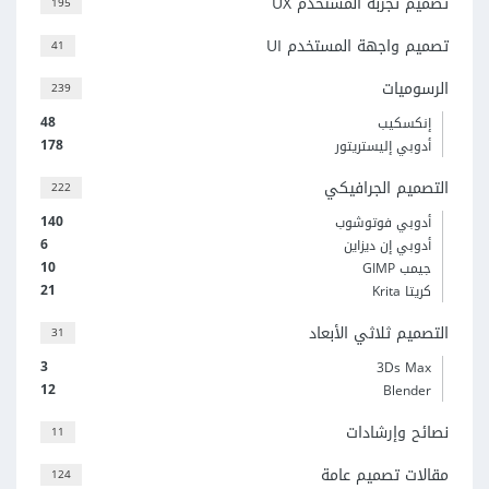
تصميم تجربة المستخدم UX
195
تصميم واجهة المستخدم UI
41
الرسوميات
239
48
إنكسكيب
178
أدوبي إليستريتور
التصميم الجرافيكي
222
140
أدوبي فوتوشوب
6
أدوبي إن ديزاين
10
جيمب GIMP
21
كريتا Krita
التصميم ثلاثي الأبعاد
31
3
3Ds Max
12
Blender
نصائح وإرشادات
11
مقالات تصميم عامة
124