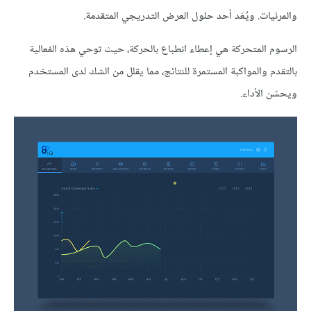
والمرئيات. ويُعَد أحد حلول العرض التدريجي المتقدمة.
الرسوم المتحركة هي إعطاء انطباع بالحركة، حيث توحي هذه الفعالية
بالتقدم والمواكبة المستمرة للنتائج، مما يقلل من الشك لدى المستخدم
ويحسّن الأداء.