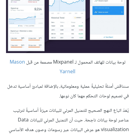
لوحة بيانات للهاتف المحمول لـ Mixpanel مصممة من قبل
Mason
Yarnell
سنناقش أمثلةً تحليليةً عملية ومعلوماتية، بالإضافة لمبادئ أساسية تدخل
في تصميم لوحات التحكم مهما كان نوعها.
يُعَدّ اتباع النهج الصحيح للتمثيل المرئي للبيانات ميزةً أساسيةً لترتيب
عناصر لوحة بيانات ناجحة. حيث أن التمثيل المرئي للبيانات Data
visualization هو عرض البيانات عبر رسومات وصور، هدفه الأساسي