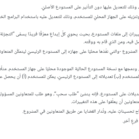
 وذلك للتعديل عليها دون التأثير على المستودع الأصليّ.
تنزيله على الجهاز المحليّ للمستخدم، وذلك للتعديل عليه باستخدام البرامج الخ
ل فيه، ومن الذي قام به ووقته.
لمشروع -والتي نفّذها محليًا على جهازه إلى المستودع الرئيسيّ ليتمكّن المتعاو
 ودمجها مع نسخة المستودع الحاليّة الموجودة محليًا على جهاز المستخدم. مثلًا
 المستخدم (ب) تعديلاته إلى المستودع الرئيسيّ، يمكن للمستخدم (أ) أن يحصل ع
عديلات على المستودع، فإنه ينشئ ”طلب سحبٍ“، وهو طلب للمتعاونين المسؤول
تعاونين أن يعلّقوا على هذه التغييرات.
ح تحسيناتٍ عليه، وتُدار القضايا عن طريق المتعاونين في المشروع.
رعٍ آخر.