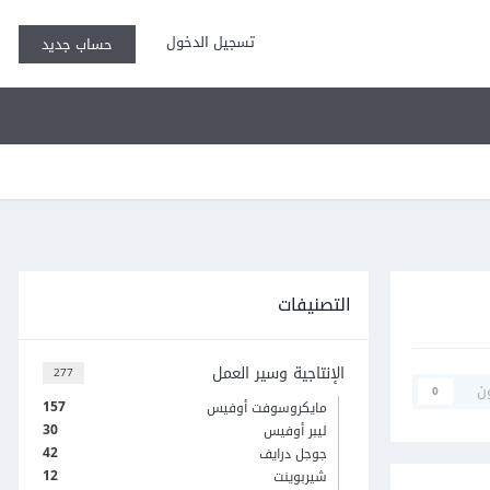
تسجيل الدخول
حساب جديد
التصنيفات
الإنتاجية وسير العمل
277
ن
0
157
مايكروسوفت أوفيس
30
ليبر أوفيس
42
جوجل درايف
12
شيربوينت