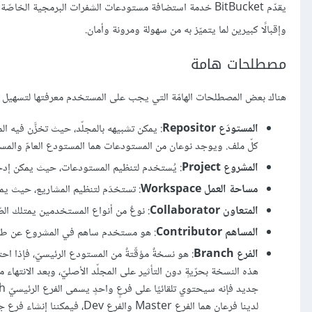
يقدّم BitBucket خدمة استضافة مستودعات الشفرات البرمجية الخ
وإقبالًا كبيرين لما يتميّز به من سهولة ومرونة وأمان.
مصطلحات هامة
هناك بعض المصطلحات الهامّة التي يجب على المستخدم معرفتها لتسهيل التّعامل مع cket
المستودَع Repositor
: يمكن تشبيهه بالمجلّد، حيث تخزَّن فيه ال
كلّ ملف. ويوجد نوعان من المستودعات هما المستودع العامّ والمس
المشروع Project
: يُستخدم لتنظيم المستودعات، حيث يمكن إدخا
مساحة العمل Workspace
: تستخدَم لتنظيم المشاريع، حيث يمك
المتعاون Collaborator
: نوعٌ من أنواع المستخدمين يمتلك الصّ
المساهم Contributor
: هو مستخدم ساهم في المشروع عن طري
الفرع Branch
: هو نسخةٌ مؤقّتةٌ من المستودع الرئيسيّ، فإذا اح
هذه النسخة بحرّيةٍ دون التأثير على المجلّد الأصليّ، وبعد الانته
لدينا فرعان هما الفرع Master والفرع Dev، فيمكننا إنشاء فرعٍ جديدٍ مثل نسخةٍ من الفرع Master أو من الفرع Dev.