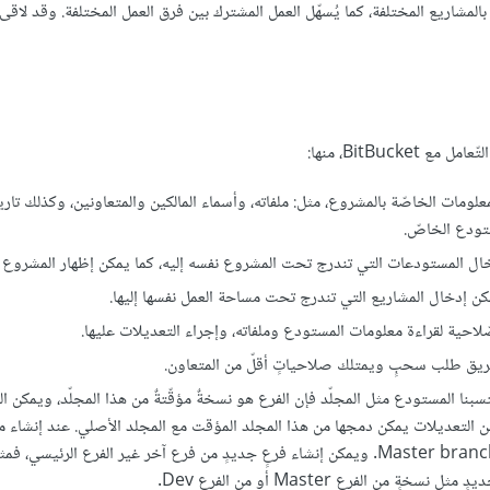
اصّة بالمشاريع المختلفة، كما يُسهّل العمل المشترك بين فرق العمل المختلفة. وقد لاقى
BitBu، منها:
معلومات الخاصّة بالمشروع، مثل: ملفاته، وأسماء المالكين والمتعاونين، وكذلك تار
تودع الخاصّ.
ل المستودعات التي تندرج تحت المشروع نفسه إليه، كما يمكن إظهار المشروع أ
ن إدخال المشاريع التي تندرج تحت مساحة العمل نفسها إليها.
لاحية لقراءة معلومات المستودع وملفاته، وإجراء التعديلات عليها.
ق طلب سحبٍ ويمتلك صلاحياتٍ أقلّ من المتعاون.
تسبنا المستودع مثل المجلّد فإن الفرع هو نسخةٌ مؤقّتةٌ من هذا المجلّد، ويمكن ا
اء من التعديلات يمكن دمجها من هذا المجلد المؤقت مع المجلد الأصلي. عند إنشاء
جديد فإنه سيحتوي تلقائيًا على فرعٍ واحدٍ يسمى الفرع الرئيسيّ Master branch. ويمكن إنشاء فرعٍ جديدٍ من فرع آخر غير الفرع الرئ