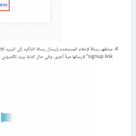
signup link" لإرسالها مرةً أخرى. وفي حال كتابة بريد إلكترونيّ خاطئ أو الرغبة في تغييره، فيمكن الضغط على "Change email address".