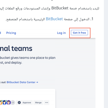
للبدء باستخدام خدمة BitBucket وإنشاء المستودعات ورفع الملفات إليه يجب على المستخدم إنشاء حسابٍ جديدٍ له في BitBucket، وذلك باتباع الخطوات التالية:
الدخول إلى صفحة
BitBucket
الرئيسية باستخدام المتصفح.