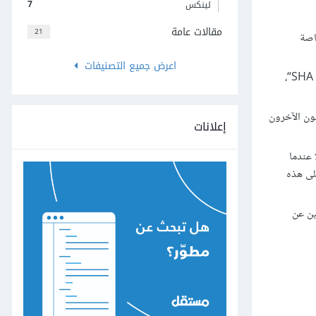
7
لينكس
مقالات عامة
21
اصة
اعرض جميع التصنيفات
: هو أن يضيف أحد المتعاونين في المشروع تغييراتٍ إلى ملفات المستودع، بحيث يحوي كلّ إيداعٍ معرّفًا فريدًا يسمّى ”التجزئة SHA“،
نون الآخرون
إعلانات
 عندما
لى هذه
ين عن