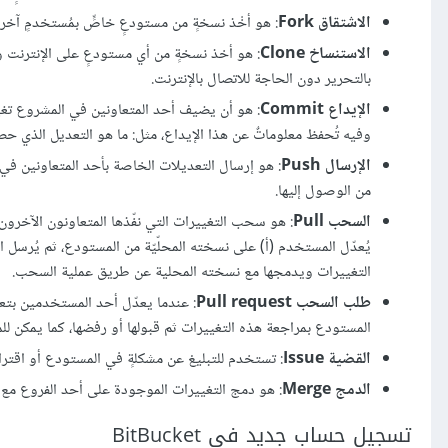
الاشتقاق Fork
: هو أخْذ نسخةٍ من مستودعٍ خاصٍّ بمُستخدمٍ آخر،
الاستنساخ Clone
: هو أخذ نسخةٍ من أي مستودعٍ على الإنترنت و
بالتحرير دون الحاجة للاتصال بالإنترنت.
الإيداع Commit
وفيه تُحفظ معلوماتٌ عن هذا الإيداع، مثل: ما هو التعديل الذي حص
الإرسال Push
: هو إرسال التعديلات الخاصة بأحد المتعاونين في ا
من الوصول إليها.
السحب Pull
: هو سحب التغييرات التي نفّذها المتعاونون الآخرون
يُعدّل المستخدم (أ) على نسخته المحلّيّة من المستودع، ثم يُرسل
التغييرات ويدمجها مع نسخته المحلية عن طريق عملية السحب.
طلب السحب Pull request
: عندما يعدّل أحد المستخدمين بت
المستودع بمراجعة هذه التغييرات ثم قبولها أو رفضها، كما يمكن للم
القضية Issue
: تستخدم للتبليغ عن مشكلةٍ في المستودع أو اقترا
الدمج Merge
: هو دمج التغييرات الموجودة على أحد الفروع مع ف
تسجيل حساب جديد في BitBucket