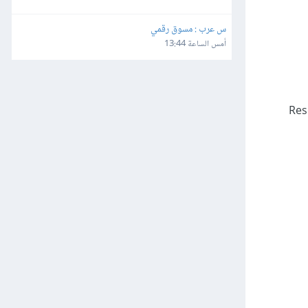
س عرب : مسوق رقمي
أمس الساعة 13:44
وني الذي أدخله. في حال عدم وصول رسالة التأكيد يمكن الضغط على "Resend