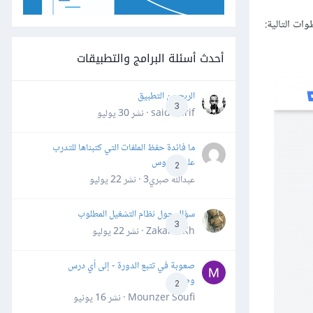
أحدث أسئلة البرامج والتطبيقات
الربح من التطبيق
3
said darif · نشر
30 يوليو
ما فائدة حفظ الملفات التي كتبناها للتدرب
على الدروس
2
عبدالله صبري3 · نشر
22 يوليو
سؤال حول نظام التشغيل المطلوب
3
Zakaria Kh · نشر
22 يوليو
صعوبة في تتبع الدورة - إلى أي درس
وصلت؟
2
Mounzer Soufi · نشر
16 يونيو