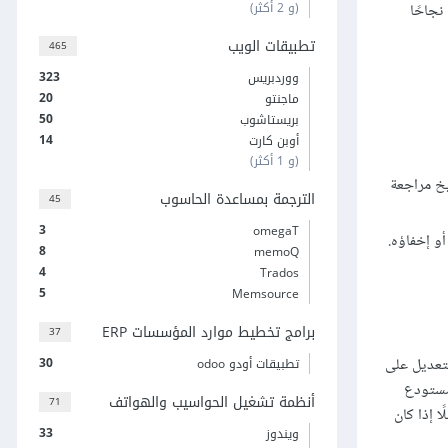
(و 2 أكثر)
 نجاحًا
تطبيقات الويب
465
323
ووردبريس
20
ماجنتو
50
بريستاشوب
14
أوبن كارت
(و 1 أكثر)
يخ مراجعة
الترجمة بمساعدة الحاسوب
45
3
omegaT
و إخفاؤه.
8
memoQ
4
Trados
5
Memsource
برامج تخطيط موارد المؤسسات ERP
37
30
لتعديل على
تطبيقات أودو odoo
 مستودع
أنظمة تشغيل الحواسيب والهواتف
71
يسي، فمثلًا إذا كان
33
ويندوز