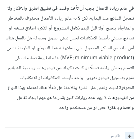
في عالم ريادة الاعمال يجب أن تأخذ وقتك في تطبيق الطرق والافكار ولا
تتعجل النتائج منذ البداية، لكن لأ نه عالم ريادة الأعمال محفوف بالمخاطر
والمفاجأة ينصح أولا قبل البدء بكامل المشروع أو الفكرة اطلاق نسخه او
نموذج مبدئي بأبسط الامكانيات لجس نبض السوق ومعرفة هل بالفعل هناك
أمل وانه من الممكن الحصول على عملاء لك هذا النموذج او الطريقة تدعى
(MVP: minimum viable product) هذه الطريقة تساعدك على
التقدم بخطى واثقه فمثلًا لو كانت فكرتك عن فيديوهات رياضية للشباب،
تقوم بتسجيل فيديو تدريبي واحد بأبسط الامكانيات او الامكانيات
المتوفرة لديك وتعمل على نشرة وتلاحظ هل فعلًا هناك اهتمام بهذا النوع
من الفيديوهات لا يهم عدد زيارات كبير بقدر ما هو مهم ايجاد تفاعل
واهتمام بالفكرة حتى لو من مستخدم واحد.
اقتباس