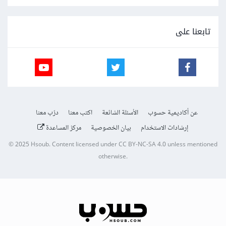
تابعنا على
عن أكاديمية حسوب
الأسئلة الشائعة
اكتب معنا
درّب معنا
إرشادات الاستخدام
بيان الخصوصية
مركز المساعدة
© 2025
Hsoub
.
Content licensed under
CC BY-NC-SA 4.0
unless mentioned
otherwise.