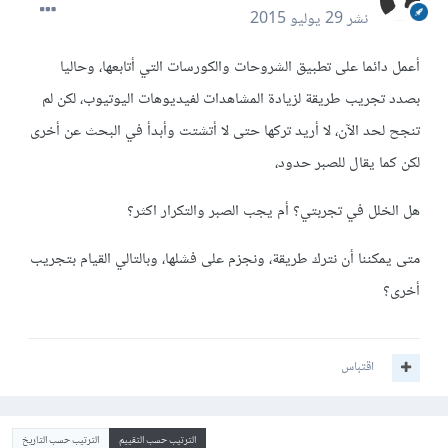
نشر
29 يوليو 2015
أعمل دائما على تطبيق الشروحات والكورسات التي أتابعها، وحاليا
بصدد تجريب طريقة لزيادة المشاهدات لفيديوهات اليوتيوب، لكن لم
تنجح لحد الآن، لا أريد تركها حتى لا أتشتت وأبدأ في البحث عن أخرى
لكن كما يقال للصبر حدود،
هل الخلل في تجربتي؟ أم يجب الصبر والتكرار اكثر؟
متى يمكننا أن نترك طريقة، ونجزم على فشلها، وبالتالي القيام بتجريب
أخرى؟
اقتباس
الترتيب حسب التقييم
الترتيب حسب التاريخ