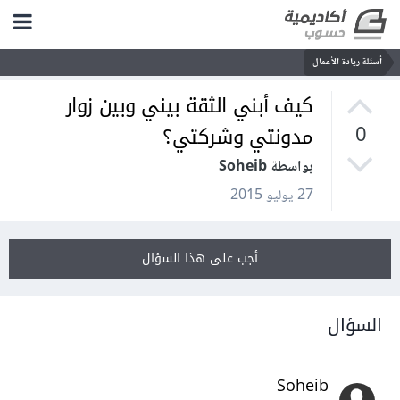
أسئلة ريادة الأعمال
كيف أبني الثقة بيني وبين زوار
مدونتي وشركتي؟
0
بواسطة Soheib
27 يوليو 2015
أجب على هذا السؤال
السؤال
Soheib