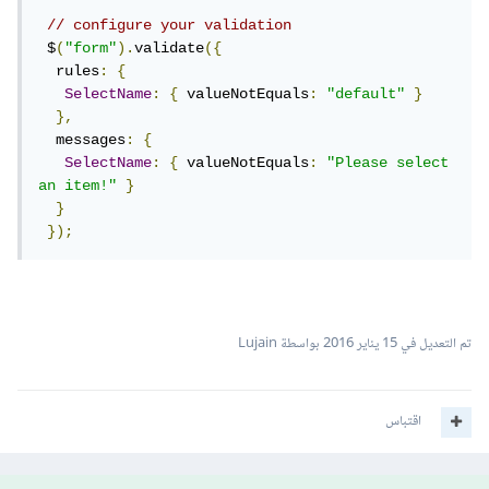
// configure your validation
 $
(
"form"
).
validate
({
  rules
:
{
SelectName
:
{
 valueNotEquals
:
"default"
}
},
  messages
:
{
SelectName
:
{
 valueNotEquals
:
"Please select 
an item!"
}
}
});
تم التعديل في
15 يناير 2016
بواسطة Lujain
اقتباس