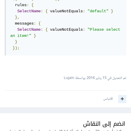
  rules
:
{
SelectName
:
{
 valueNotEquals
:
"default"
}
},
  messages
:
{
SelectName
:
{
 valueNotEquals
:
"Please select 
an item!"
}
}
});
تم التعديل في
15 يناير 2016
بواسطة Lujain
اقتباس
انضم إلى النقاش