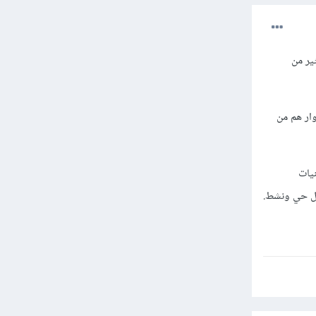
ير من
ار هم من
نيات
عل حي ونشط.