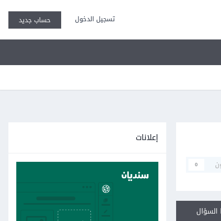
تسجيل الدخول
حساب جديد
إعلانات
ن
0
السؤال