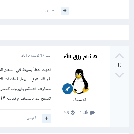
اقتباس
هشام رزق الله
نشر
17 نوفمبر 2015
0
فهنالك فرق بينهما، فعلامات ا
تسمح لك باستخدام تعابير #{expression} حتى تتمكن من التحكم بالمتغيرات وبالتالي وضع أي تعبير روبي في النص.
الأعضاء
59
1.4k
اقتباس