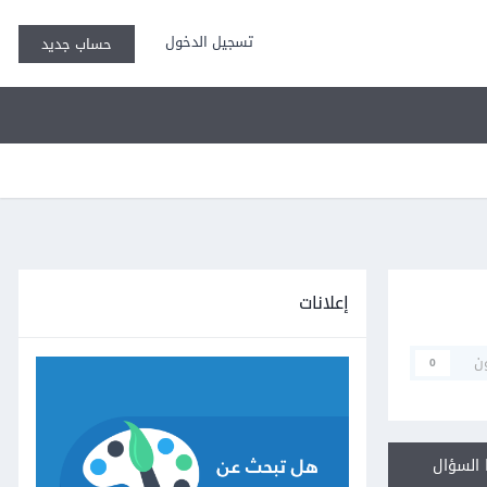
تسجيل الدخول
حساب جديد
إعلانات
ن
0
السؤال