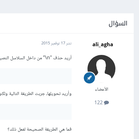
السؤال
ali_agha
نشر
17 نوفمبر 2015
أريد حذف "n\” من داخل السلاسل النصية في روبي، حيث لديّ السلسلة النصية التالية:
الأعضاء
وأريد تحويلها، جربت الطريقة التالية ولكنه
122
فما هي الطريقة الصحيحة لفعل ذلك؟