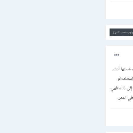
ترتيب حسب التاريخ
زدوجة "\n" وليست مفردة كما وضعتها أنت،
 استخدام
ضافة إلى ذلك فهي