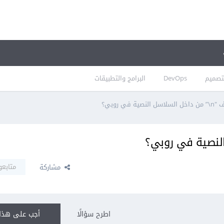
تصميم
DevOps
البرامج والتطبيقات
صية في روبي؟
متابعو
مشاركة
اطرح سؤالًا
أجب على هذا 