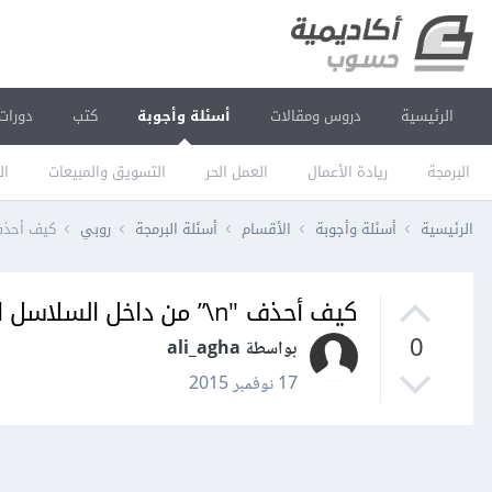
الرئيسية
دروس ومقالات
أسئلة وأجوبة
كتب
دورات
البرمجة
ريادة الأعمال
العمل الحر
التسويق والمبيعات
ال
الرئيسية
أسئلة وأجوبة
الأقسام
أسئلة البرمجة
روبي
كيف أحذف "n\” من داخل السلاسل الن
كيف أحذف "n\” من داخل السلاسل النصية في روبي؟
0
بواسطة ali_agha
17 نوفمبر 2015