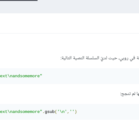
ext\nandsomemore"
ا لم تنجح:
ext\nandsomemore"
.
gsub
(
'\n'
,
''
)