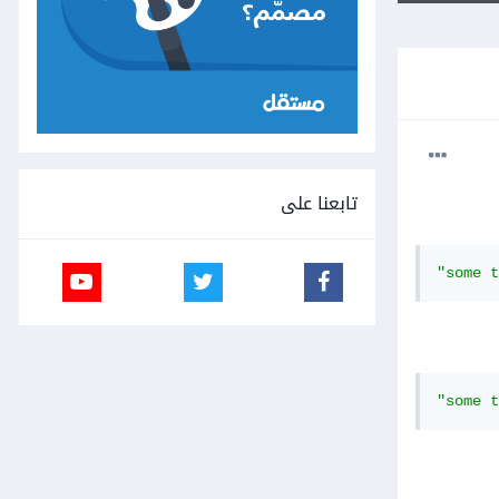
تابعنا على
"some t
"some t