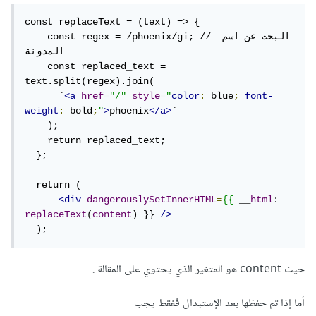
وهنا إستخدمنا dangerouslySetInnerHTML وهي خاصية
const replaceText = (text) => {

لعرض النص كHTML المعدل في div وذلك لمعاينة المقالة .
    const regex = /phoenix/gi; // البحث عن اسم 
المدونة

وفي النهاية عند الحفظ يرجى إستدعاء الدالة replaceText
    const replaced_text = 
للتبديل النص إلى رابط قبل حفظها لديك.
text.split(regex).join(

      `
<a
href
=
"/"
style
=
"
color
:
 blue
;
font-
weight
:
 bold
;
"
>
phoenix
</a>
`

    );

    return replaced_text;

  };

  return (   

<div
dangerouslySetInnerHTML
=
{{
 __
html
: 
replaceText
(
content
) }} 
/>
  );
حيث content هو المتغير الذي يحتوي على المقالة .
أما إذا تم حفظها بعد الإستبدال ففقط يجب