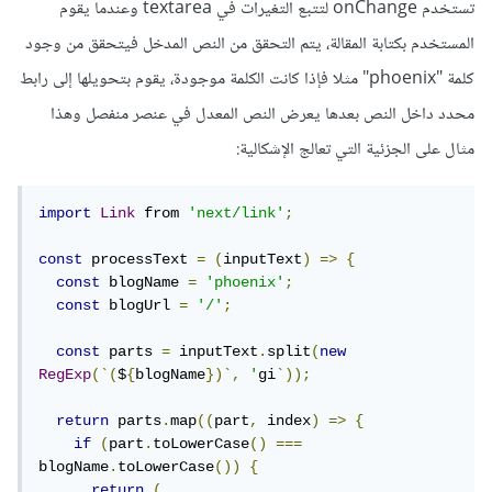
تستخدم onChange لتتبع التغيرات في textarea وعندما يقوم
المستخدم بكتابة المقالة، يتم التحقق من النص المدخل فيتحقق من وجود
كلمة "phoenix" مثلا فإذا كانت الكلمة موجودة، يقوم بتحويلها إلى رابط
محدد داخل النص بعدها يعرض النص المعدل في عنصر منفصل وهذا
مثال على الجزئية التي تعالج الإشكالية:
import
Link
 from 
'next/link'
;
const
 processText 
=
(
inputText
)
=>
{
const
 blogName 
=
'phoenix'
;
const
 blogUrl 
=
'/'
;
const
 parts 
=
 inputText
.
split
(
new
RegExp
(`(
$
{
blogName
})`,
'
gi
`));
return
 parts
.
map
((
part
,
 index
)
=>
{
if
(
part
.
toLowerCase
()
===
blogName
.
toLowerCase
())
{
return
(