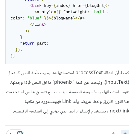
<
Link
 key
={
index
}
 href
={
blogUrl
}>
<
a style
={{
 fontWeight
:
'bold'
,
color
:
'blue'
}}>{
blogName
}</
a
>
</
Link
>
);
}
return
 part
;
});
};
لاحظ أنّ الدالة processText استعملتها هنا بحيث تأخذ النص كمدخل
(inputText)، وتبحث عن كلمة "phoenix" داخل النص فإذا وجدتها،
تقوم باستبدالها برابط موجه للصفحة الرئيسية مع تنسيق خاص استخدمت
هنا اللون الأزرق وخطا عريضا وأما Link فهومستورد من مكتبة
next/link ويستخدم لإنشاء الرابط الذي يؤدي إلى الصفحة الرئيسية.