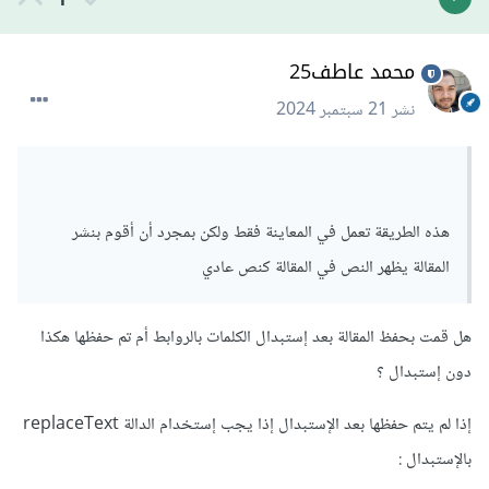
1
        rows
=
"10"
        cols
=
"50"
/>
محمد عاطف25
>
h3
المقالة:</
>معاينة
h3
<
نشر
21 سبتمبر 2024
={{
div dangerouslySetInnerHTML
<
__html
:
 replaceText
(
content
)
}}
/>
</
div
>
);
};
هذه الطريقة تعمل في المعاينة فقط ولكن بمجرد أن أقوم بنشر
export
default
BlogEditor
;
المقالة يظهر النص في المقالة كنص عادي
هنا أنشأنا الدالة replaceText والتي ستقوم بإستبدال النص
الخاص ب phoenix ووضع رابط المدونة بدلا منه . لذلك يرجى
هل قمت بحفظ المقالة بعد إستبدال الكلمات بالروابط أم تم حفظها هكذا
وضع رابط المدونة في خاصية href في الدالة .
دون إستبدال ؟
بعد ذلك إستخدمنا handleChange وهي الدالة التي تستخدم
إذا لم يتم حفظها بعد الإستبدال إذا يجب إستخدام الدالة replaceText
لتحديث حالة content عند تغيير النص في الـ textarea.
بالإستبدال
: