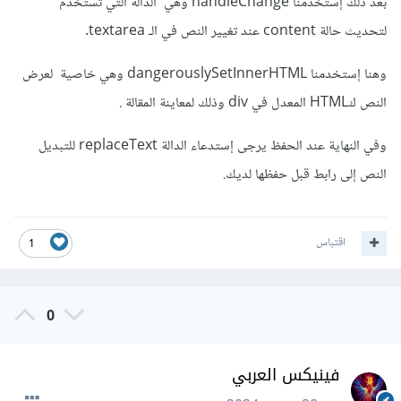
بعد ذلك إستخدمنا handleChange وهي الدالة التي تستخدم
لتحديث حالة content عند تغيير النص في الـ textarea.
وهنا إستخدمنا dangerouslySetInnerHTML وهي خاصية لعرض
النص كHTML المعدل في div وذلك لمعاينة المقالة .
وفي النهاية عند الحفظ يرجى إستدعاء الدالة replaceText للتبديل
النص إلى رابط قبل حفظها لديك.
اقتباس
1
0
فينيكس العربي