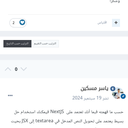
وشكرا
اقتباس
2
الترتيب حسب التقييم
الترتيب حسب التاريخ
0
ياسر مسكين
نشر
19 سبتمبر 2024
حسب ما فهمته فبما أنك تعتمد على NextJS فيمكنك استخدام حل
بسيط يعتمد على تحويل النص المدخل في textarea إلى JSX بحيث