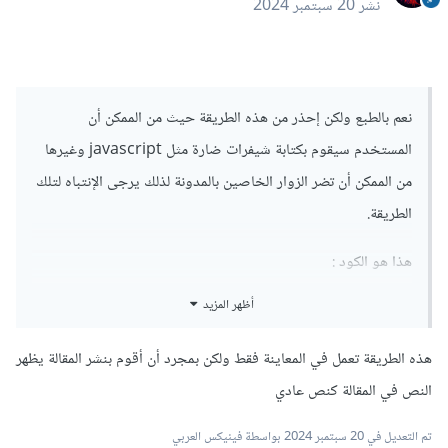
نشر
20 سبتمبر 2024
نعم بالطبع ولكن إحذر من هذه الطريقة حيث من الممكن أن
المستخدم سيقوم بكتابة شيفرات ضارة مثل javascript وغيرها
من الممكن أن تضر الزوار الخاصين بالمدونة لذلك يرجى الإنتباه لتلك
الطريقة.
هذا هو الكود
:
أظهر المزيد
import
{
 useState 
}
 from 
'react'
;
import
Link
 from 
'next/link'
;
هذه الطريقة تعمل في المعاينة فقط ولكن بمجرد أن أقوم بنشر المقالة يظهر
const
BlogEditor
=
()
=>
{
النص في المقالة كنص عادي
const
[
content
,
 setContent
]
=
useState
(
''
);
تم التعديل في
20 سبتمبر 2024
بواسطة فينيكس العربي