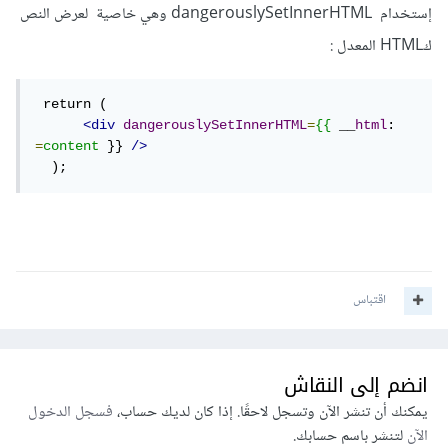
إستخدام dangerouslySetInnerHTML وهي خاصية لعرض النص
كHTML المعدل
:
 return (   

<div
dangerouslySetInnerHTML
=
{{
 __
html
: 
=
content
 }} 
/>
  );
اقتباس
انضم إلى النقاش
يمكنك أن تنشر الآن وتسجل لاحقًا. إذا كان لديك حساب،
فسجل الدخول
الآن
لتنشر باسم حسابك.