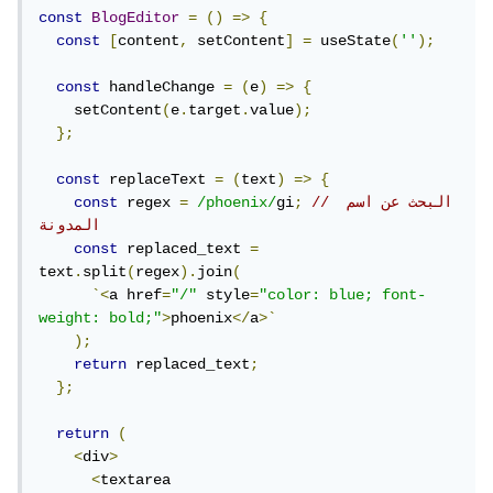
const
BlogEditor
=
()
=>
{
const
[
content
,
 setContent
]
=
 useState
(
''
);
const
 handleChange 
=
(
e
)
=>
{
    setContent
(
e
.
target
.
value
);
};
const
 replaceText 
=
(
text
)
=>
{
// البحث عن اسم 
;
gi
/phoenix/
=
 regex 
const
المدونة
const
 replaced_text 
=
text
.
split
(
regex
).
join
(
`<
a href
=
"/"
 style
=
"color: blue; font-
weight: bold;"
>
phoenix
</
a
>`
);
return
 replaced_text
;
};
return
(
<
div
>
<
textarea
