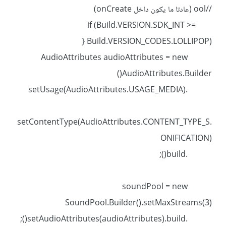
//ool (عادتا ما يكون داخل onCreate)
if (Build.VERSION.SDK_INT >=
Build.VERSION_CODES.LOLLIPOP) {
AudioAttributes audioAttributes = new
AudioAttributes.Builder()
.setUsage(AudioAttributes.USAGE_MEDIA)
.setContentType(AudioAttributes.CONTENT_TYPE_S
ONIFICATION)
.build();
soundPool = new
SoundPool.Builder().setMaxStreams(3)
.setAudioAttributes(audioAttributes).build();