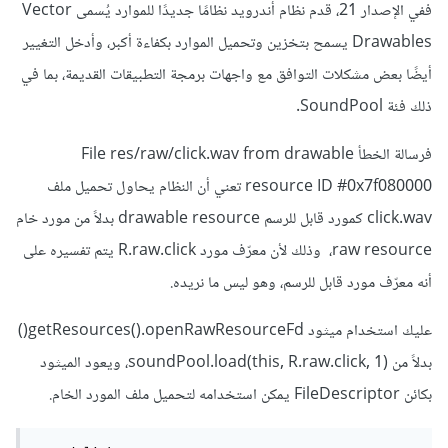
ففي الإصدار 21، قدم نظام أندرويد نظامًا جديدًا للموارد يُسمى Vector
Drawables يسمح بتخزين وتحميل الموارد بكفاءة أكبر، وأدخل التغيير
أيضًا بعض مشكلات التوافق مع واجهات برمجة التطبيقات القديمة، بما في
ذلك فئة SoundPool.
فرسالة الخطأ File res/raw/click.wav from drawable
resource ID #0x7f080000 تعني أن النظام يحاول تحميل ملف
click.wav كمورد قابل للرسم drawable resource بدلاً من مورد خام
raw resource، وذلك لأن معرّف مورد R.raw.click يتم تفسيره على
أنه معرّف مورد قابل للرسم، وهو ليس ما نريده.
عليك استخدام ميثود getResources().openRawResourceFd()
بدلاً من soundPool.load(this, R.raw.click, 1)، ويعود الميثود
بكائن FileDescriptor يمكن استخدامه لتحميل ملف المورد الخام.