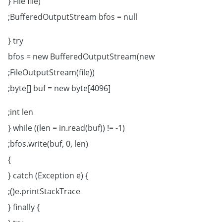
File file) {
BufferedOutputStream bfos = null;
try {
bfos = new BufferedOutputStream(new
FileOutputStream(file));
byte[] buf = new byte[4096];
int len;
while ((len = in.read(buf)) != -1) {
bfos.write(buf, 0, len);
}
} catch (Exception e) {
e.printStackTrace();
} finally {