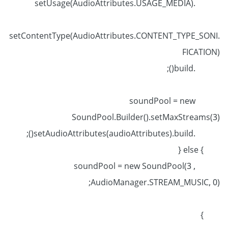
.setUsage(AudioAttributes.USAGE_MEDIA)
.setContentType(AudioAttributes.CONTENT_TYPE_SONI
FICATION)
.build();
soundPool = new
SoundPool.Builder().setMaxStreams(3)
.setAudioAttributes(audioAttributes).build();
} else {
soundPool = new SoundPool(3 ,
AudioManager.STREAM_MUSIC, 0);
}