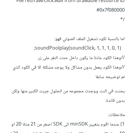
File res/raw/click.wav from drawable resource ID
#0x7f080000
/*
اما بالنسبة لكود تشغيل الملف الصوتي فهو:
soundPoolplay(soundClick, 1, 1, 1, 0, 1);
//وهذا الكود عادتا ما يكون داخل حدث النقر على زر
//وهذا الكود يعمل بدون مشاكل ولا يوجد مشكلة الا في الكود الذي
تم توضيحه سابقا
بحثت في النت ووجدت مجموعه من الحلول جربت الكثير منها ولكن
بدون فائدة.
ملاحظات:
1) عندما اقوم بتغيير minSDK الى SDK اصغر من 21 مثلا 20 او