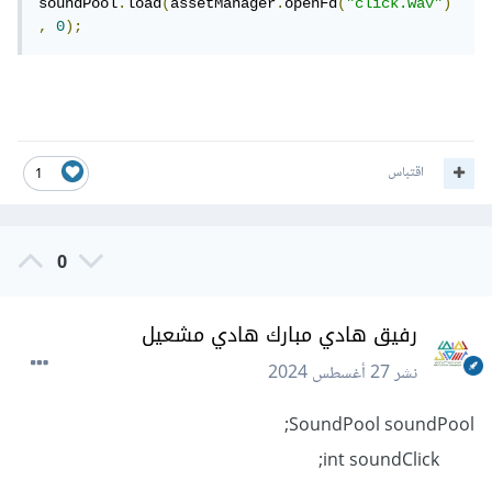
soundPool
.
load
(
assetManager
.
openFd
(
"click.wav"
)
,
0
);
اقتباس
1
0
رفيق هادي مبارك هادي مشعيل
نشر
27 أغسطس 2024
SoundPool soundPool;
int soundClick;