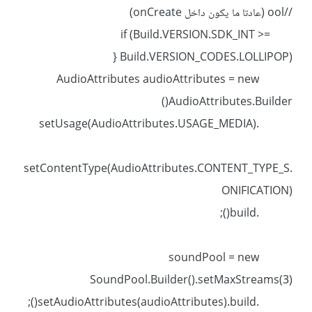
//ool (عادتا ما يكون داخل onCreate)
if (Build.VERSION.SDK_INT >=
Build.VERSION_CODES.LOLLIPOP) {
AudioAttributes audioAttributes = new
AudioAttributes.Builder()
.setUsage(AudioAttributes.USAGE_MEDIA)
.setContentType(AudioAttributes.CONTENT_TYPE_S
ONIFICATION)
.build();
soundPool = new
SoundPool.Builder().setMaxStreams(3)
.setAudioAttributes(audioAttributes).build();