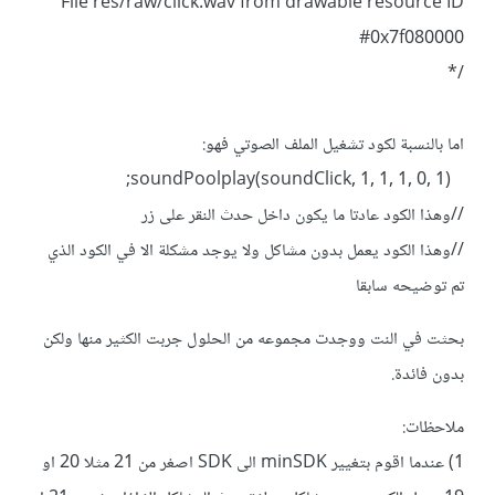
File res/raw/click.wav from drawable resource ID
#0x7f080000
/*
اما بالنسبة لكود تشغيل الملف الصوتي فهو:
soundPoolplay(soundClick, 1, 1, 1, 0, 1);
//وهذا الكود عادتا ما يكون داخل حدث النقر على زر
//وهذا الكود يعمل بدون مشاكل ولا يوجد مشكلة الا في الكود الذي
تم توضيحه سابقا
بحثت في النت ووجدت مجموعه من الحلول جربت الكثير منها ولكن
بدون فائدة.
ملاحظات:
1) عندما اقوم بتغيير minSDK الى SDK اصغر من 21 مثلا 20 او