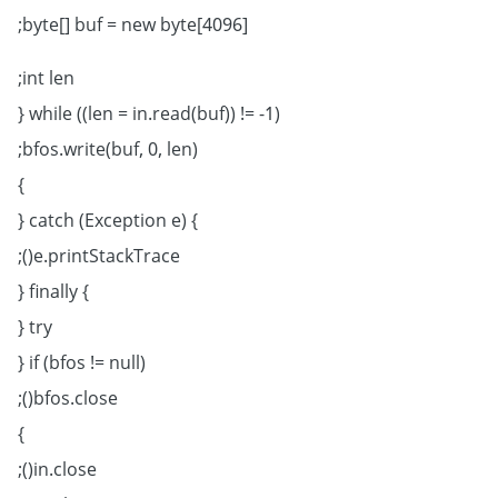
byte[] buf = new byte[4096];
int len;
while ((len = in.read(buf)) != -1) {
bfos.write(buf, 0, len);
}
} catch (Exception e) {
e.printStackTrace();
} finally {
try {
if (bfos != null) {
bfos.close();
}
in.close();