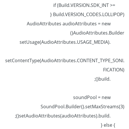
if (Build.VERSION.SDK_INT >=
Build.VERSION_CODES.LOLLIPOP) {
AudioAttributes audioAttributes = new
AudioAttributes.Builder()
.setUsage(AudioAttributes.USAGE_MEDIA)
.setContentType(AudioAttributes.CONTENT_TYPE_SONI
FICATION)
.build();
soundPool = new
SoundPool.Builder().setMaxStreams(3)
.setAudioAttributes(audioAttributes).build();
} else {