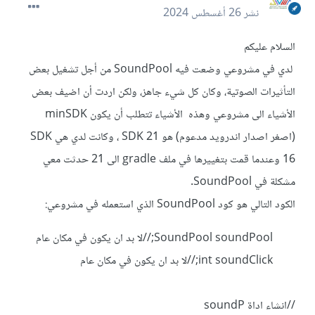
نشر
26 أغسطس 2024
السلام عليكم
لدي في مشروعي وضعت فيه SoundPool من أجل تشغيل بعض
التأثيرات الصوتية، وكان كل شيء جاهز، ولكن اردت أن اضيف بعض
الأشياء الى مشروعي وهذه الأشياء تتطلب أن يكون minSDK
(اصغر اصدار اندرويد مدعوم) هو SDK 21 ، وكانت لدي هي SDK
16 وعندما قمت بتغييرها في ملف gradle الى 21 حدثت معي
مشكلة في SoundPool.
الكود التالي هو كود SoundPool الذي استعمله في مشروعي:
SoundPool soundPool;//لا بد ان يكون في مكان عام
int soundClick;//لا بد ان يكون في مكان عام
//انشاء اداة soundP