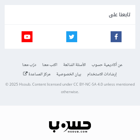
تابعنا على
عن أكاديمية حسوب
الأسئلة الشائعة
اكتب معنا
درّب معنا
إرشادات الاستخدام
بيان الخصوصية
مركز المساعدة
© 2025
Hsoub
.
Content licensed under
CC BY-NC-SA 4.0
unless mentioned
otherwise.