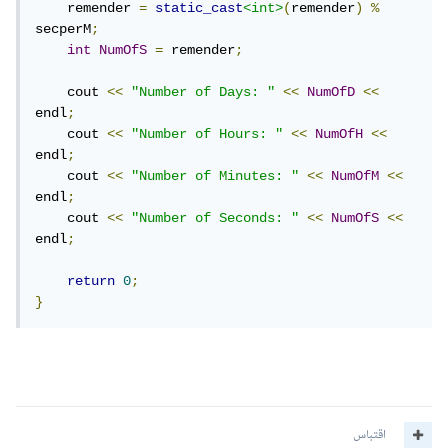
    remender 
=
static_cast
<int>
(
remender
)
%
secperM
;
int
NumOfS
=
 remender
;
    cout 
<<
"Number of Days: "
<<
NumOfD
<<
endl
;
    cout 
<<
"Number of Hours: "
<<
NumOfH
<<
endl
;
    cout 
<<
"Number of Minutes: "
<<
NumOfM
<<
endl
;
    cout 
<<
"Number of Seconds: "
<<
NumOfS
<<
endl
;
return
0
;
}
اقتباس