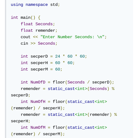
using
namespace
 std
;
int
 main
()
{
float
Seconds
;
float
 remender
;
    cout 
<<
"Enter Number Seconds: \n"
;
    cin 
>>
Seconds
;
int
 secperD 
=
24
*
60
*
60
;
int
 secperH 
=
60
*
60
;
int
 secperM 
=
60
;
int
NumOfD
=
 floor
(
Seconds
/
 secperD
);
    remender 
=
static_cast
<int>
(
Seconds
)
%
secperD
;
int
NumOfH
=
 floor
(
static_cast
<int>
(
remender
)
/
 secperH
);
    remender 
=
static_cast
<int>
(
remender
)
%
secperH
;
int
NumOfM
=
 floor
(
static_cast
<int>
(
remender
)
/
 secperM
);