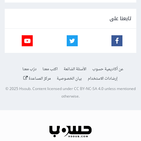
تابعنا على
عن أكاديمية حسوب
الأسئلة الشائعة
اكتب معنا
درّب معنا
إرشادات الاستخدام
بيان الخصوصية
مركز المساعدة
© 2025
Hsoub
.
Content licensed under
CC BY-NC-SA 4.0
unless mentioned
otherwise.