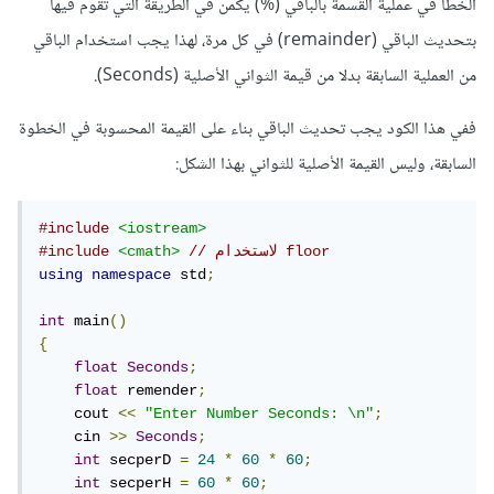
الخطأ في عملية القسمة بالباقي (%) يكمن في الطريقة التي تقوم فيها
بتحديث الباقي (remainder) في كل مرة، لهذا يجب استخدام الباقي
من العملية السابقة بدلا من قيمة الثواني الأصلية (Seconds).
ففي هذا الكود يجب تحديث الباقي بناء على القيمة المحسوبة في الخطوة
السابقة، وليس القيمة الأصلية للثواني بهذا الشكل:
#include
<iostream>
// لاستخدام floor
<cmath>
#include
using
namespace
 std
;
int
 main
()
{
float
Seconds
;
float
 remender
;
    cout 
<<
"Enter Number Seconds: \n"
;
    cin 
>>
Seconds
;
int
 secperD 
=
24
*
60
*
60
;
int
 secperH 
=
60
*
60
;