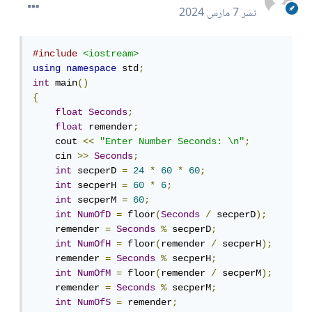
نشر
7 مارس 2024
#include
<iostream>
using
namespace
 std
;
int
 main
()
{
float
Seconds
;
float
 remender
;
    cout 
<<
"Enter Number Seconds: \n"
;
    cin 
>>
Seconds
;
int
 secperD 
=
24
*
60
*
60
;
int
 secperH 
=
60
*
6
;
int
 secperM 
=
60
;
int
NumOfD
=
 floor
(
Seconds
/
 secperD
);
    remender 
=
Seconds
%
 secperD
;
int
NumOfH
=
 floor
(
remender 
/
 secperH
);
    remender 
=
Seconds
%
 secperH
;
int
NumOfM
=
 floor
(
remender 
/
 secperM
);
    remender 
=
Seconds
%
 secperM
;
int
NumOfS
=
 remender
;