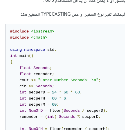
بكسور اى لا يمكن مثلا ان يدخل المستخدم 60.5 .
فيمكنك تغير نوع المتغير او عمل TYPECASTING للمتغير هكذا
#include
<iostream>
#include
<cmath>
using
namespace
 std
;
int
 main
()
{
float
Seconds
;
float
 remender
;
    cout 
<<
"Enter Number Seconds: \n"
;
    cin 
>>
Seconds
;
int
 secperD 
=
24
*
60
*
60
;
int
 secperH 
=
60
*
6
;
int
 secperM 
=
60
;
int
NumOfD
=
 floor
(
Seconds
/
 secperD
);
    remender 
=
(
int
)
Seconds
%
 secperD
;
int
NumOfH
=
 floor
(
remender 
/
 secperH
);