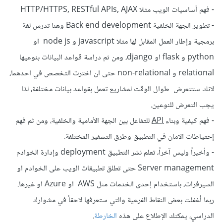
- فهم أساسيات الويب مثلا HTTP/HTTPS, RESTful APIs, AJAX
- تطوير الجهة الخلفية Back end development وهنا تدرس لغة
برمجية وإطار العمل المقابل لها مثلا javascript و node js او
python و flask او django، ومن ثم دراسة قواعد البيانات بنوعيها
relational و non-relational حتى ان اخترت التخصص في احدهما،
لانك ستتعرض طوال الوقت لمشاريع تعمل بقواعد بيانات مختلفة، لذا
يجب التعرض للنوعين.
- فهم كيفية وبناء
API
للتفاعل بين الجهة الأمامية والخلفية، ومن ثم فهم
إحتياطات الامان في التطبيق وطرق التشفير المختلفة.
- وأخيراً وليس آخراً، تعلم نشر التطبيق deployment وإدارة الخوادم
Server management حتى تطلق تطبيقات الويب على الخوادم او
السيرفرات، باستخدام إحدى الخدمات مثل AWS او Azure او غيرها.
ربما أغفلت بعض النقاط الفرعية والتي ستعرفها لاحقاً في مشوارك
الدراسي، يمكنك الإطلاع على هذه
الخارطة
.