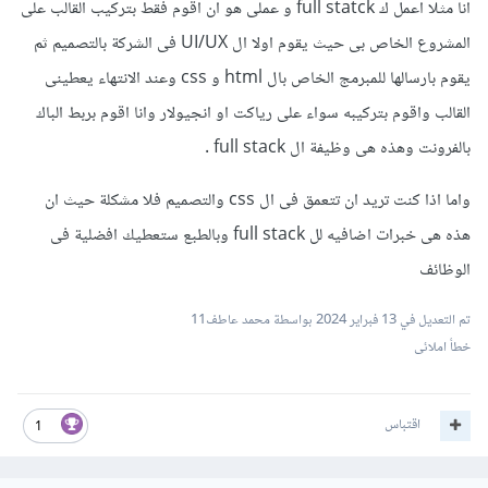
انا مثلا اعمل ك full statck و عملى هو ان اقوم فقط بتركيب القالب على
المشروع الخاص بى حيث يقوم اولا ال UI/UX فى الشركة بالتصميم ثم
يقوم بارسالها للمبرمج الخاص بال html و css وعند الانتهاء يعطينى
القالب واقوم بتركيبه سواء على رياكت او انجيولار وانا اقوم بربط الباك
بالفرونت وهذه هى وظيفة ال full stack .
واما اذا كنت تريد ان تتعمق فى ال css والتصميم فلا مشكلة حيث ان
هذه هى خبرات اضافيه لل full stack وبالطبع ستعطيك افضلية فى
الوظائف
تم التعديل في
13 فبراير 2024
بواسطة محمد عاطف11
خطأ املائى
اقتباس
1