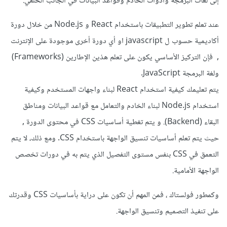
إلى لغات البرمجة وأدوات الخادم وقواعد البيانات في الجانب الخلفي.
عند تعلم تطوير التطبيقات باستخدام React و Node.js من خلال دورة
أكاديمية حسوب ل javascript او أي دورة أخرى موجودة على الإنترنت
, فإن التركيز الأساسي يكون على تعلم هذين الإطارين (Frameworks)
ولغة البرمجة JavaScript.
يتم تعليمك كيفية استخدام React لبناء واجهات المستخدم وكيفية
استخدام Node.js لبناء الخادم والتعامل مع قواعد البيانات ومناطق
البقاء (Backend). و يتم تغطية أساسيات CSS في محتوى الدورة ,
حيث يتم تعلم أساسيات تنسيق الواجهة باستخدام CSS. ومع ذلك، لا يتم
التعمق في CSS بنفس مستوى التفصيل الذي يتم به في دورات تخصص
الواجهة الأمامية.
وكمطور فولستاك ، فمن المهم أن تكون على دراية بأساسيات CSS وقدرتك
على تنفيذ التصميم وتنسيق الواجهة.