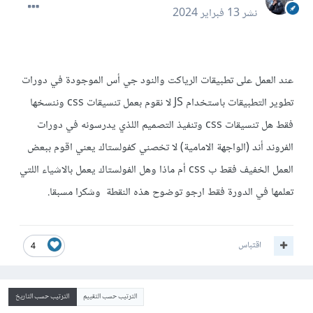
نشر
13 فبراير 2024
عند العمل على تطبيقات الرياكت والنود جي أس الموجودة في دورات
تطوير التطبيقات باستخدام JS لا نقوم بعمل تنسيقات css وننسخها
فقط هل تنسيقات css وتنفيذ التصميم اللذي يدرسونه في دورات
الفروند أند (الواجهة الامامية) لا تخصني كفولستاك يعني اقوم ببعض
العمل الخفيف فقط ب css أم ماذا وهل الفولستاك يعمل بالاشياء اللتي
تعلمها في الدورة فقط ارجو توضوح هذه النقطة وشكرا مسبقا.
اقتباس
4
الترتيب حسب التقييم
الترتيب حسب التاريخ