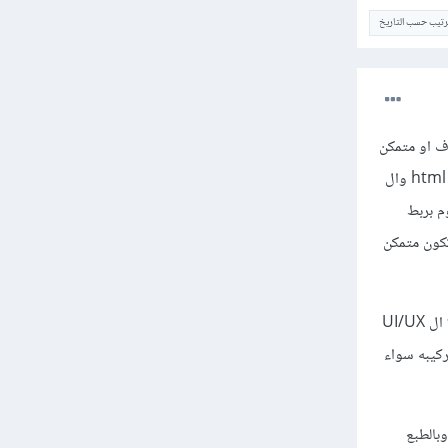
ترتيب حسب التاريخ
جب ان يكون محترف او متمكن
فيهما حيث ان التصميم يقوم بعمله ال UI/UX Designer وهى وظيفة مختلفه تماما عن ال full stack وال html وال
نك ستقوم بربط
ان تكون متمكن
انا مثلا اعمل ك full statck و عملى هو ان اقوم فقط بتركيب القالب على المشروع الخاص بى حيث يقوم اولا ال UI/UX
القالب واقوم بتركيبه سواء
نت تريد ان تتعمق فى ال css والتصميم فلا مشكلة حيث ان هذه هى خبرات اضافيه لل full stack وبالطبع