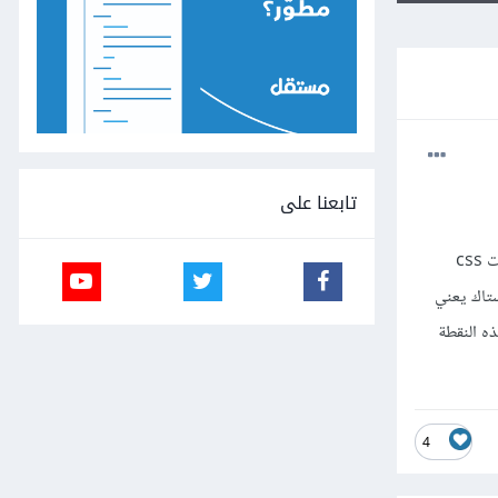
تابعنا على
عند العمل على تطبيقات الرياكت والنود جي أس الموجودة في دورات تطوير التطبيقات باستخدام JS لا نقوم بعمل تنسيقات css
فولستاك يعني
وح هذه النقطة
4