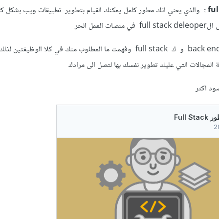
والذي يعني انك مطور كامل يمكنك القيام بتطوير تطبيقات ويب بشكل ك
لعمل الحر
الان فهمت الفرق بين العمل ك back end و ك full stack وفهمت ما المطلوب منك في كلا الوظيفتي
 المجالات التي عليك تطوير نفسك بها لتصل الى مرادك
صود اكثر