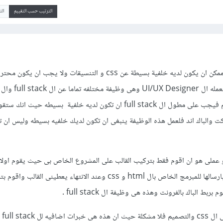
الترتيب حسب التقييم
ال
ان مطور ال full stack من الممكن ان يكون لديه خلفية بسيطة عن css و التنسيقات ولا ي
css ايضا لهم مبرمج خاص بهم فيجب على مطول ال full stack ان تكون لديه خلفية بسيطه حيث ا
 الثابته static بالرياكت والباك اند فلعمل هذه الوظيفة ينبغى ان تكون لديك خلفيه بسيطه وليس 
فى الشركة بالتصميم ثم يقوم بارسالها للمبرمج الخاص بال html و css وعند الانتهاء يعطينى 
ربط الباك بالفرونت وهذه هى وظيفة ال full stack .
واما اذا ك