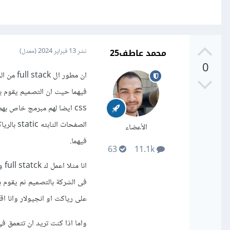
محمد عاطف25
نشر
13 فبراير 2024
(معدل)
0
الصفحات
الأعضاء
فيهما.
63
11.1k
على رياكت او انجيولار وانا اقوم ب