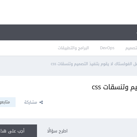
تصميم
DevOps
البرامج والتطبيقات
 الفولستاك لا يقوم بتنفيذ التصميم وتنسقات css
 وتنسقات css
متابعو
مشاركة
اطرح سؤالًا
أجب على هذا 