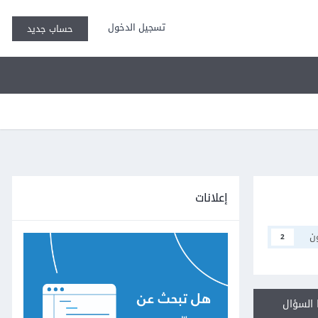
تسجيل الدخول
حساب جديد
إعلانات
ن
2
السؤال