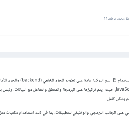
ة محمد عاطف11
في دورة تطوير التطبيقات باستخدام JS يتم التركيز عادة على تطوير الجزء الخلفي (ckend
(frontend) باستخدام JavaScript. حيث يتم تركيزها على البرمجة والمنطق والتفاعل مع البيانات، و