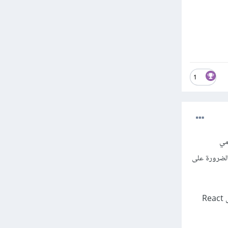
1
ba) والجزء الأمامي
ليس بالضرورة على
بمعنى آخر يكون التركيز الرئيسي على الجانب البرمجي والوظيفي للتطبيقات، بما في ذلك استخدام مكتبات مثل React