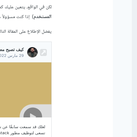
لكن في الواقع، يتعين عليك كمطور Full Stack القيام بأعمال ال frontend كاملة
المستخدم
) إذا كنت مسؤولاً عن 
يفضل الإطلاع على المقالة التال