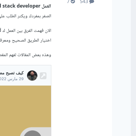
7
543
العمل full stack developer :
الصفر بمفردك ويكثر الطلب على الfull stack deleoper في منصات ا
اختيار الطريق الصحيح ومعرفة
وهذه بعض المقالات لفهم المق