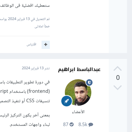
ستعطيك افضلية فى الوظائف
تم التعديل في
13 فبراير 2024
بواسط
خطأ املائى
اقتباس
عبدالباسط ابراهيم
نشر
13 فبراير 2024
0
تنسيقات CSS أو تنفيذ التصميم بشكل كامل.
الأعضاء
لبناء واجهات المستخدم.
87
8.5k