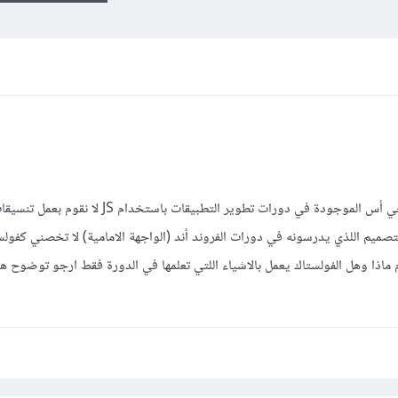
هل تنسيقات css وتنفيذ التصميم اللذي يدرسونه في دورات الفروند أند (الواجهة الامامية) لا تخصني ك
م ببعض العمل الخفيف فقط ب css أم ماذا وهل الفولستاك يعمل بالاشياء اللتي تعلمها في الدورة فقط ارجو توض