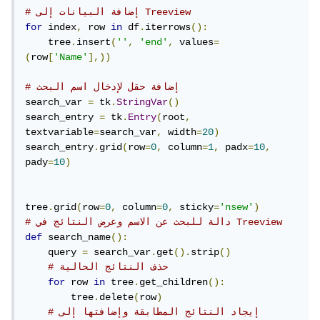
# إضافة البيانات إلى Treeview
for
 index
,
 row 
in
 df
.
iterrows
():
    tree
.
insert
(
''
,
'end'
,
 values
=
(
row
[
'Name'
],))
# إضافة حقل لإدخال اسم البحث
search_var 
=
 tk
.
StringVar
()
search_entry 
=
 tk
.
Entry
(
root
,
textvariable
=
search_var
,
 width
=
20
)
search_entry
.
grid
(
row
=
0
,
 column
=
1
,
 padx
=
10
,
pady
=
10
)
tree
.
grid
(
row
=
0
,
 column
=
0
,
 sticky
=
'nsew'
)
# دالة للبحث عن الاسم وعرض النتائج في Treeview
def
 search_name
():
    query 
=
 search_var
.
get
().
strip
()
# حذف النتائج الحالية
for
 row 
in
 tree
.
get_children
():
        tree
.
delete
(
row
)
# إيجاد النتائج المطابقة وإضافتها إلى 