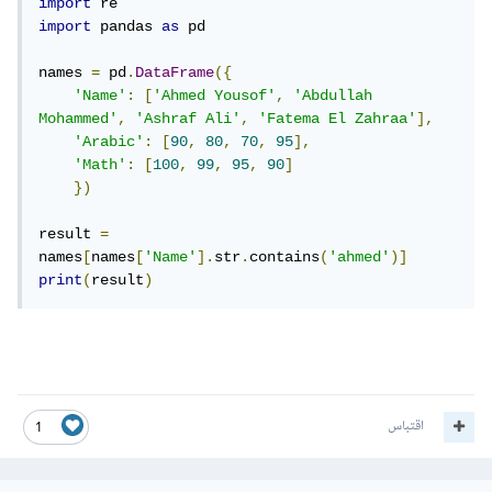
import
import
 pandas 
as
 pd

names 
=
 pd
.
DataFrame
({
'Name'
:
[
'Ahmed Yousof'
,
'Abdullah 
Mohammed'
,
'Ashraf Ali'
,
'Fatema El Zahraa'
],
'Arabic'
:
[
90
,
80
,
70
,
95
],
'Math'
:
[
100
,
99
,
95
,
90
]
})
result 
=
names
[
names
[
'Name'
].
str
.
contains
(
'ahmed'
)]
print
(
result
)
اقتباس
1