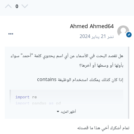
0
Ahmed Ahmed64
نشر
21 يناير 2024
هل تقصد البحث في الأسماء عن أي اسم يحتوي كلمة "أحمد" سواء
بأولها أو وسطها أو آخرها؟
إذا كان كذلك يمكنك استخدام الوظيفة contains
import
import
 pandas 
as
 pd

أظهر المزيد
names 
=
 pd
.
DataFrame
({
'Name'
:
[
'Ahmed Yousof'
,
'Abdullah 
تمام أشكرك أخي هذا ما قصدته
Mohammed'
,
'Ashraf Ali'
,
'Fatema El 