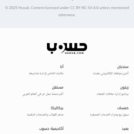
© 2025
Hsoub
.
Content licensed under
CC BY-NC-SA 4.0
unless mentioned
otherwise.