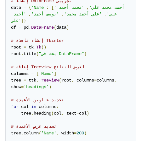
# إنشاء DataFrame تجريبي
'أحمد محمد علي'
,
'محمد أحمد 
[
:
'Name'
{
=
data 
علي'
,
'علي أحمد محمد'
,
'يوسف أحمد'
,
'أحمد 
]}
علي'
df 
=
 pd
.
DataFrame
(
data
)
# إنشاء نافذة Tkinter
root 
=
 tk
.
Tk
()
)
"بحث في DataFrame"
(
title
.
root
# إضافة Treeview لعرض النتائج
columns 
=
[
'Name'
]
tree 
=
 ttk
.
Treeview
(
root
,
 columns
=
columns
,
show
=
'headings'
)
# تحديد عناوين الأعمدة
for
 col 
in
 columns
:
    tree
.
heading
(
col
,
 text
=
col
)
# تحديد عرض الأعمدة
tree
.
column
(
'Name'
,
 width
=
200
)