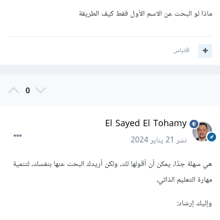
Zahraa'
],
ماذا لو البحث عن الاسم الأول فقط كيف الطريقة
'Arabic'
:
[
90
,
80
,
70
,
95
],
'Math'
:
[
100
,
99
,
95
,
90
]
})
اقتباس
result 
=
names
[
names
[
'Name'
].
str
.
contains
(
'ahmed'
)]
print
(
result
)
0
El Sayed El Tohamy
نشر
21 يناير 2024
هي سهلة جدًا، يمكن أن أقولها لك، ولكن أريدك البحث عنها بنفسك، لتنمية
مهارة التعليم الذاتي،
وإليك إرشاد: