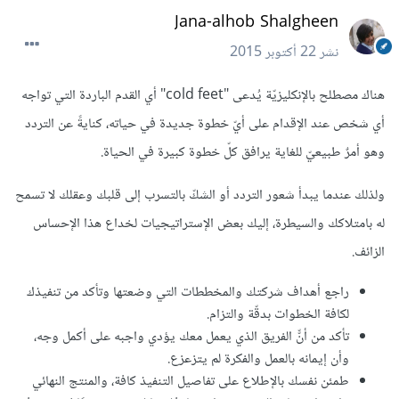
Jana-alhob Shalgheen
نشر
22 أكتوبر 2015
هناك مصطلح بالإنكليزيّة يُدعى "cold feet" أي القدم الباردة التي تواجه
أي شخص عند الإقدام على أيّ خطوة جديدة في حياته، كنايةً عن التردد
وهو أمرٌ طبيعيّ للغاية يرافق كلّ خطوة كبيرة في الحياة.
ولذلك عندما يبدأ شعور التردد أو الشكّ بالتسرب إلى قلبك وعقلك لا تسمح
له بامتلاكك والسيطرة، إليك بعض الإستراتيجيات لخداع هذا الإحساس
الزائف.
راجع أهداف شركتك والمخططات التي وضعتها وتأكد من تنفيذك
لكافة الخطوات بدقّة والتزام.
تأكد من أنّّ الفريق الذي يعمل معك يؤدي واجبه على أكمل وجه،
وأن إيمانه بالعمل والفكرة لم يتزعزع.
طمئن نفسك بالإطلاع على تفاصيل التنفيذ كافة، والمنتج النهائي