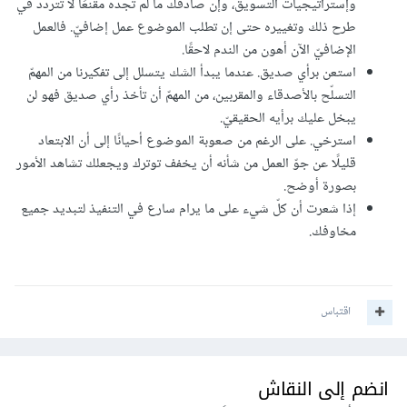
وإستراتيجيات التسويق، وإن صادفك ما لم تجده مقنعًا لا تتردد في
طرح ذلك وتغييره حتى إن تطلب الموضوع عمل إضافيّ. فالعمل
الإضافيّ الآن أهون من الندم لاحقًا.
استعن برأي صديق. عندما يبدأ الشك يتسلل إلى تفكيرنا من المهمّ
التسلّح بالأصدقاء والمقربين، من المهمّ أن تأخذ رأي صديق فهو لن
يبخل عليك برأيه الحقيقيّ.
استرخي. على الرغم من صعوبة الموضوع أحيانًا إلى أن الابتعاد
قليلًا عن جوّ العمل من شأنه أن يخفف توترك ويجعلك تشاهد الأمور
بصورة أوضح.
إذا شعرت أن كلّ شيء على ما يرام سارع في التنفيذ لتبديد جميع
مخاوفك.
اقتباس
انضم إلى النقاش