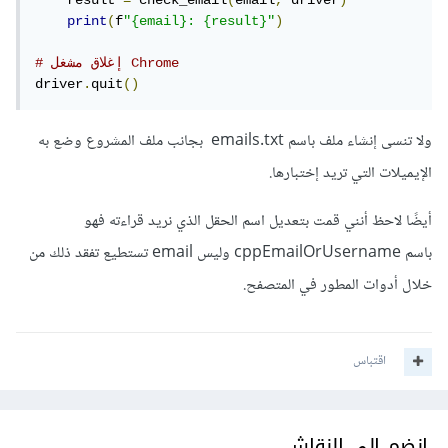
    result 
=
 check_email
(
email
,
 driver
)
print
(
f
"{email}: {result}"
)
# إغلاق مشغل Chrome
driver
.
quit
()
ولا تنسى إنشاء ملف باسم emails.txt بجانب ملف المشروع وضع به
الإيميلات التي تريد إختبارها.
أيضًا لاحظ أنني قمت بتعديل اسم الحقل الذي نريد قراءته فهو
باسم cppEmailOrUsername وليس email تستطيع تفقد ذلك من
خلال أدوات المطور في المتصفح.
اقتباس
انضم إلى النقاش