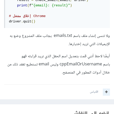
    result 
=
 check_email
(
email
,
 driver
)
print
(
f
"{email}: {result}"
)
# إغلاق مشغل Chrome
driver
.
quit
()
ولا تنسى إنشاء ملف باسم emails.txt بجانب ملف المشروع وضع به
الإيميلات التي تريد إختبارها.
أيضًا لاحظ أنني قمت بتعديل اسم الحقل الذي نريد قراءته فهو
باسم cppEmailOrUsername وليس email تستطيع تفقد ذلك من
خلال أدوات المطور في المتصفح.
اقتباس
انضم إلى النقاش