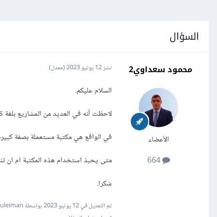
السؤال
محمود سعداوي2
نشر
12 يونيو 2023
(معدل)
السلام عليكم.
لاحظت أنه في العديد من المشاريع بلغة node js يتم استعمال مكتبة joi للتحقق من البيانات.
في الواقع هي مكتبة مستعملة بصفة كبيرة 
الأعضاء
متى يحبذ استخدام هذه المكتبة ام ان تن
664
شكرا.
تم التعديل في
12 يونيو 2023
بواسطة Mustafa Suleiman