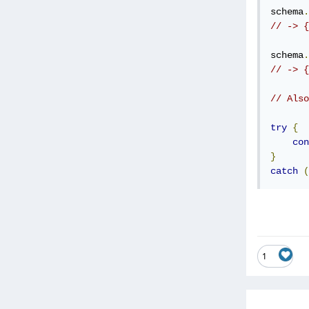
schema
.
// -> {
schema
.
// -> {
// Also
try
{
con
}
catch
(
1