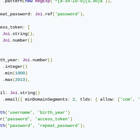
.
pattern
(
new
RegExp
(
'^[a-zA-Z0-9]{3,30}$'
)),
eat_password
:
Joi
.
ref
(
'password'
),
ess_token
:
[
Joi
.
string
(),
Joi
.
number
()
th_year
:
Joi
.
number
()
.
integer
()
.
min
(
1900
)
.
max
(
2013
),
il
:
Joi
.
string
()
.
email
({
 minDomainSegments
:
2
,
 tlds
:
{
 allow
:
[
'com'
,
'
th
(
'username'
,
'birth_year'
)
r
(
'password'
,
'access_token'
)
th
(
'password'
,
'repeat_password'
);