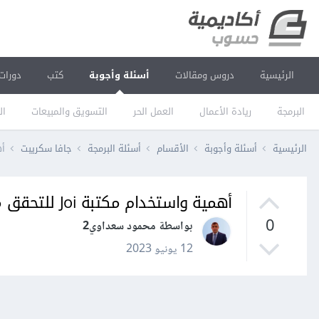
الرئيسية
دروس ومقالات
أسئلة وأجوبة
كتب
دورات
البرمجة
ريادة الأعمال
العمل الحر
التسويق والمبيعات
ال
الرئيسية
أسئلة وأجوبة
الأقسام
أسئلة البرمجة
جافا سكريبت
أهمي
أهمية واستخدام مكتبة Joi للتحقق من البيانات في تطبيقات Node.js
0
بواسطة محمود سعداوي2
12 يونيو 2023