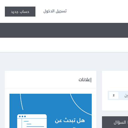
تسجيل الدخول
حساب جديد
إعلانات
ن
2
السؤال