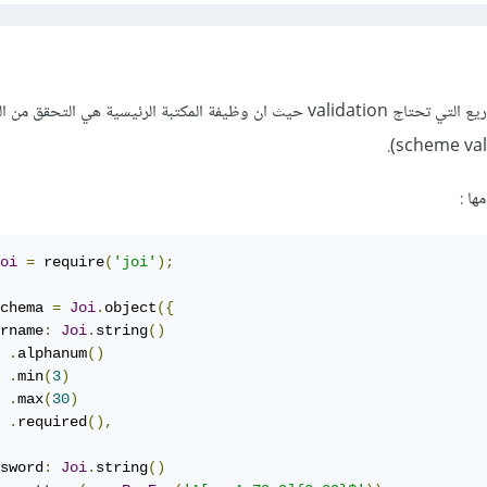
يمكن استخدامها في كل المشاريع التي تحتاج validation حيث ان وظيفة المكتبة الرئيسية هي التحقق 
مها
:
oi
=
 require
(
'joi'
);
chema 
=
Joi
.
object
({
rname
:
Joi
.
string
()
.
alphanum
()
.
min
(
3
)
.
max
(
30
)
.
required
(),
sword
:
Joi
.
string
()