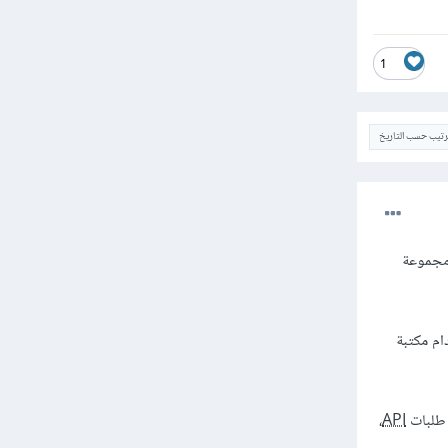
1
ترتيب حسب التاريخ
 مكتبة شهيرة في عالم Node.js تستخدم للتحقق من صحة وتحليل وتنسيق البيانات. توفر Joi مجموعة
استخدام مكتبة
 طلبات
API
،