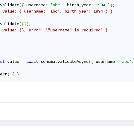
validate
({
 username
:
'abc'
,
 birth_year
:
1994
});
 value: { username: 'abc', birth_year: 1994 } }
validate
({});
 value: {}, error: '"username" is required' }
 -
st
 value 
=
await
 schema
.
validateAsync
({
 username
:
'abc'
,
err
)
{
}