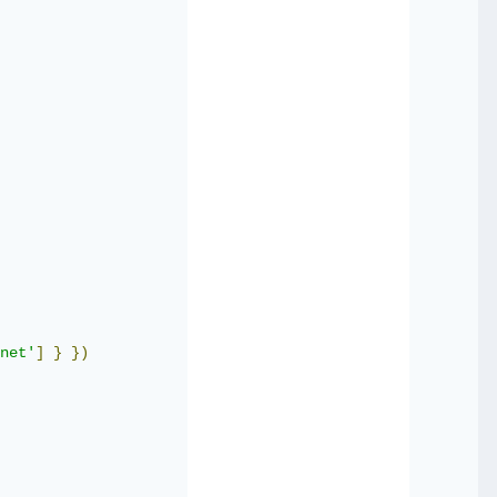
net'
]
}
})