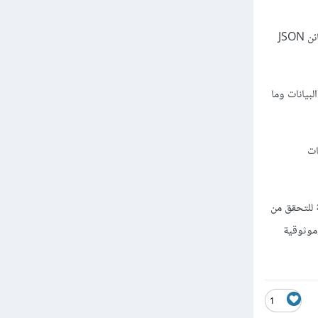
التحقق من بنية البيانات: يمكن استخدام Joi للتحقق من تنسيق وبنية البيانات، مثل التأكد من أن البيانات هي كائن JSON
 البيانات وما
ل بيانات
يقات Node.js. إذا كان لديك حاجة للتحقق من
 جودة وموثوقية
1