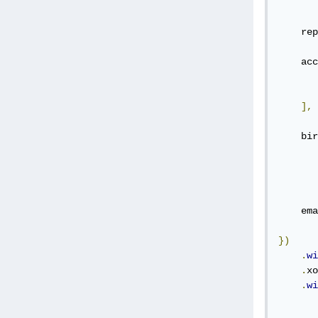
    rep
    acc
],
    bir
    ema
})
.
wi
.
xo
.
wi