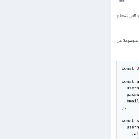
بة في المشاريع التي تحتاج
ء مجموعة من
const 
J
const u
  usern
  passw
  email
};
const s
  usern
.
al