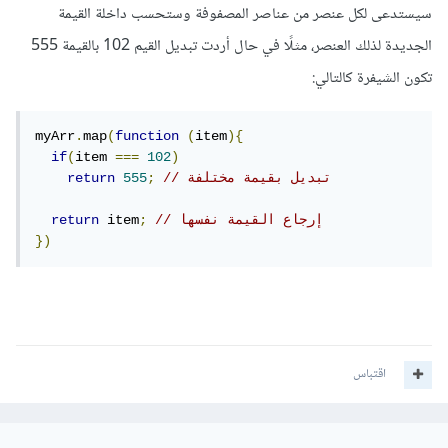
سيستدعى لكل عنصر من عناصر المصفوفة وستحسب داخلة القيمة
الجديدة لذلك العنصر، مثلًا في حال أردت تبديل القيم 102 بالقيمة 555
تكون الشيفرة كالتالي:
myArr
.
map
(
function
(
item
){
if
(
item 
===
102
)
// تبديل بقيمة مختلفة
;
555
return
// إرجاع القيمة نفسها
;
 item
return
})
اقتباس