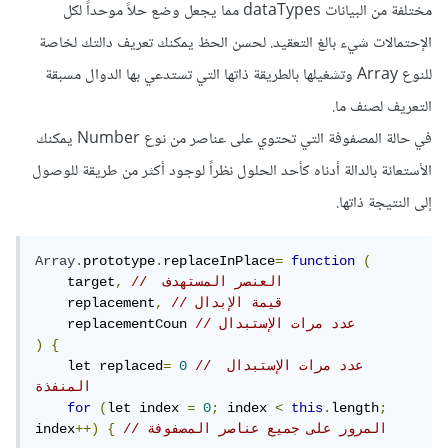
مختلفة من البيانات dataTypes مما يجعل وضع حلاً موحداً لكل
الإحتمالات شيء بالغ التعقيد. لحسن الحظ يمكنك تعريف دالتك لخاصة
للنوع Array وتشغيلها بالطريقة ذاتها التي تستدعي بها الدوال مسبقة
التعريف لصنف ما.
في حالة المصفوفة التي تحتوي على عناصر من نوع Number يمكنك
الأستعانة بالدالة أدناه كأحد الحلول نظراً لوجود أكثر من طريقة للوصول
إلى النتيجة ذاتها.
Array
.
prototype
.
replaceInPlace
=
function
(
//  العنصر المستهدف
,
    target
// قيمة الإبدال
,
    replacement
// عدد مرات الإستبدال
    replacementCoun 
)
{
// عدد مرات الإستبدال 
0
=
    let replaced
المنفذة
for
(
let index 
=
0
;
 index 
<
this
.
length
;
// المرور على جميع عناصر المصفوفة
{
++)
index