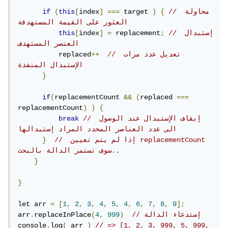
// محاولة 
{
)
 target 
===
]
index
[
this
(
if
العثور على القيمة المستهدفة
// إستبدال 
;
 replacement
=
]
index
[
this
العنصر المستهدف
// تعديل عدد مرات 
++
          replaced
الإستبدال المنفذة
}
if
(
replacementCount 
&&
(
replaced 
===
replacementCount
)
)
{
// إيقاف الإستبدال عند الوصول 
break
الى عدد العناصر المحدد المراد إستبدالها
//  إذا لم يتم تعيين replacementCount 
}
سوف تستمر الدالة بالبحث..
}
}
let arr 
=
[
1
,
2
,
3
,
4
,
5
,
4
,
6
,
7
,
8
,
9
];
// إستدعاء الدالة 
)
999
,
4
(
replaceInPlace
.
arr
console
.
log
(
 arr 
)
// => [1, 2, 3, 999, 5, 999, 