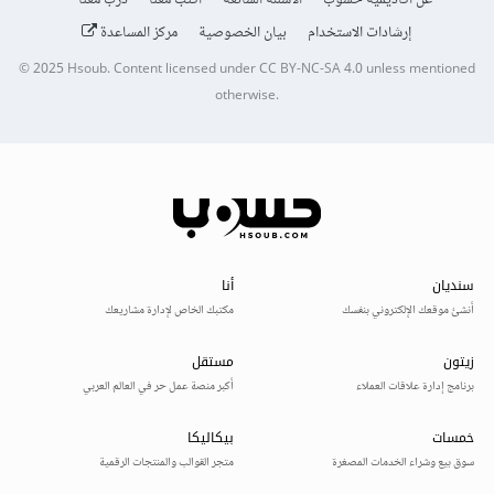
عن أكاديمية حسوب
الأسئلة الشائعة
اكتب معنا
درّب معنا
إرشادات الاستخدام
بيان الخصوصية
مركز المساعدة
© 2025
Hsoub
.
Content licensed under
CC BY-NC-SA 4.0
unless mentioned
otherwise.