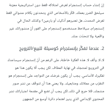
إنّ إنشاء حساب إنستجرام لغرض امتلاكه فقط دون استراتيجية معيّنة
سيلحق الضرر بعملك. فكّر بالأشخاص الذي يتحدثون بكلام عشوائي فقط
لغرض التحدث، هل تعتبرهم أذكياء أو بارعين؟ وكذلك الحال في
إنستجرام، سيلاحظ مستخدمو إنستجرام على الفور أنّ منشوراتك غير
واقعية ولا تتحدّث عنك.
2. عندما تفكّر بإنستجرام كوسيلة للبيع/الترويج
لا، لا، وألف لا. هذه الفكرة خاطئة، على الرغم من أنّ إنستجرام سيساعدك
في الترويج لمنتجك في نهاية المطاف. لكن يجب ألا يكون هذا هو
تفكيرك الأساسي. يجب أن يكون غرضك من التواجد على إنستجرام هو
التقرّب من عملائك ومتابعيك. ولا يعني هذا أن تتوقف عن نشر صور
منتجك، فلا حرج في ذلك، لكن يجب أن تضع في مقدمة اعتباراتك نشر
المحتوى الإبداعي الذي يثير اهتمام دائرة أوسع من الجمهور.