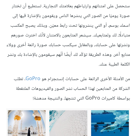
ستحصل على امتنانهم وارتباطهم بعلامتك التجارية. تستطيع أن تختار
صورة يوميًا من الصور التي ينشرها الناس ويقومون بالإشارة فيها إلى
اسمك بوسم، أو التي ينشرونها تحت رابط معيّن. وبذلك يصبح المكسب
متبادلًا، لك ولمتابعيك. سيشعر المتابعون بالامتنان لأنّك اخترت صورهم
ونشرتها على حسابك، وبالمقابل سيكسب حسابك صورة رائعة أخرى وولاء
متابع آخر. وهذه الطريقة تؤكّد لك أيضًا أنّهم سيقومون بالإشادة بك ونشر
الكلمة الطيبة عنك.
من الأمثلة الأخرى الرائعة على حسابات إنستجرام هو
GoPro
. تطلب
الشركة من المتابعين لهذا الحساب نشر الصور والفيديوهات الملتقطة
بواسطة كاميرات GoPro التي تنتجها، والنتيجة مدهشة!