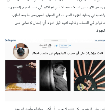
يوم من الأيام عن استخدامه، ألا أنّني لم أفلح في ذلك. أصبح إنستجرام
بالنسبة لي بمثابة القهوة السوادء في الصباح، اسبريسو لما بعد الظهر،
ماكياتو في المساء، وكافيه لاتيه قبل النوم. أي؛ إدمان كإدماني على
القهوة.
لكن، على الرغم من كل ذلك، لا بد من أن أكون صادقة وأحذرك، هذه