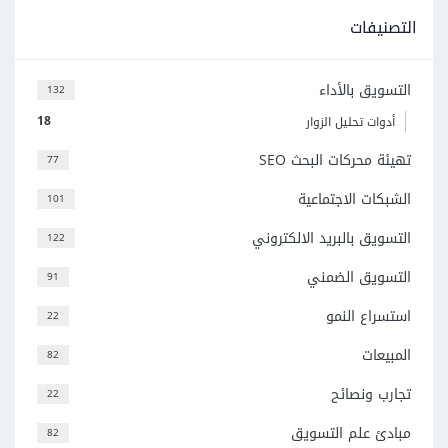
التصنيفات
التسويق بالأداء
132
18
أدوات تحليل الزوار
تهيئة محركات البحث SEO
77
الشبكات الاجتماعية
101
التسويق بالبريد الالكتروني
122
التسويق الضمني
91
استسراع النمو
22
المبيعات
82
تجارب ونصائح
22
مبادئ علم التسويق
82