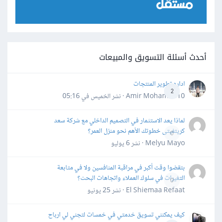
أحدث أسئلة التسويق والمبيعات
اداره تطوير المنتجات
2
Amir Mohamed10 · نشر
الخميس في 05:16
لماذا يعد الاستثمار في التصميم الداخلي مع شركة سعد
كريتفيتى خطوتك الأهم نحو منزل العمر؟
0
Melyu Mayo · نشر
6 يوليو
بتقضوا وقت أكبر في مراقبة المنافسين ولا في متابعة
التغيرات في سلوك العملاء واتجاهات البحث؟
0
El Shiemaa Refaat · نشر
25 يونيو
كيف يمكنني تسويق خدمتي في خمسات لتجني لي ارباح