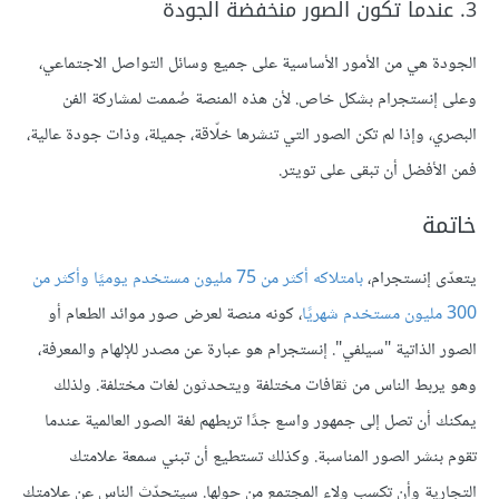
3. عندما تكون الصور منخفضة الجودة
الجودة هي من الأمور الأساسية على جميع وسائل التواصل الاجتماعي،
وعلى إنستجرام بشكل خاص. لأن هذه المنصة صُممت لمشاركة الفن
البصري، وإذا لم تكن الصور التي تنشرها خلّاقة، جميلة، وذات جودة عالية،
فمن الأفضل أن تبقى على تويتر.
خاتمة
يتعدّى إنستجرام،
بامتلاكه أكثر من
75 مليون مستخدم يوميًا وأكثر من
300 مليون مستخدم شهريًا
، كونه منصة لعرض صور موائد الطعام أو
الصور الذاتية "سيلفي". إنستجرام هو عبارة عن مصدر للإلهام والمعرفة،
وهو يربط الناس من ثقافات مختلفة ويتحدثون لغات مختلفة. ولذلك
يمكنك أن تصل إلى جمهور واسع جدًا تربطهم لغة الصور العالمية عندما
تقوم بنشر الصور المناسبة. وكذلك تستطيع أن تبني سمعة علامتك
التجارية وأن تكسب ولاء المجتمع من حولها. سيتحدّث الناس عن علامتك