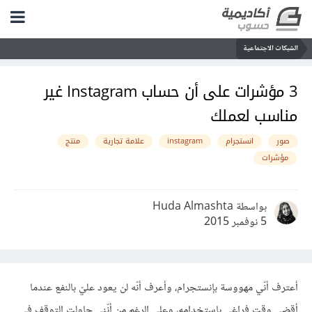
الشبكات الاجتماعية
3 مؤشرات على أن حساب Instagram غير
مناسب لعملك
صور
انستجرام
instagram
علامة تجارية
منتج
مؤشرات
بواسطة Huda Almashta
5 نوفمبر 2015
أعترف أنّي مهووسة بإنستجرام، وأعرف أنّه لن يعود عليّ بالنفع عندما
أقضي وقت فراغي باستخدامه، وعلى الرغم من أنّني حاولت التوقف في