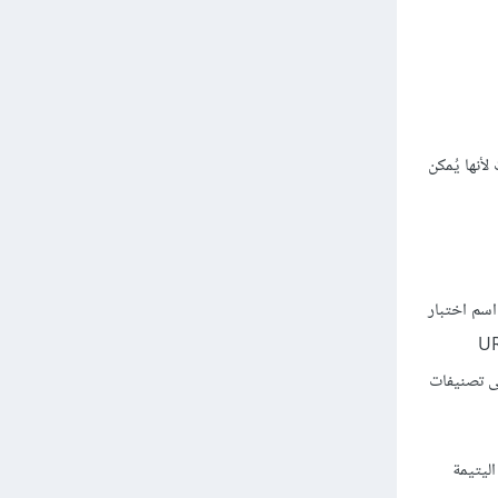
بارات لأنها يُمكن
محتوى المتكرّر عند وجود نسختين متطابقتين تقريبًا من نفس الصفحة ولكن مع روابطَ URL مختلفةٍ، حيث يُطلق على هذا النوع من اختبارات A/B اسم اختبار
Google Optim؛ أمّا نهش لحم الآخر، فيظهر عند حدوث الحالة السابقة أي وجود رابطين URL
لى تصنيفات
نها ستكون صفحةً يتيمةً orphan page، والصفحات اليتيمة