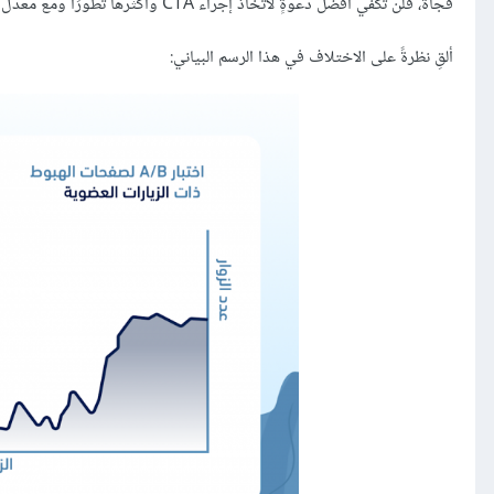
فجأةً، فلن تكفي أفضل دعوةٍ لاتخاذ إجراء CTA وأكثرها تطورًا ومع معدل تحويلٍ جيّدٍ في الوصول إلى الهدف المنشود.
ألقِ نظرةً على الاختلاف في هذا الرسم البياني: