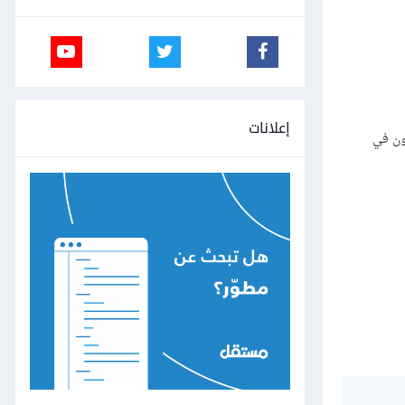
إعلانات
ون في