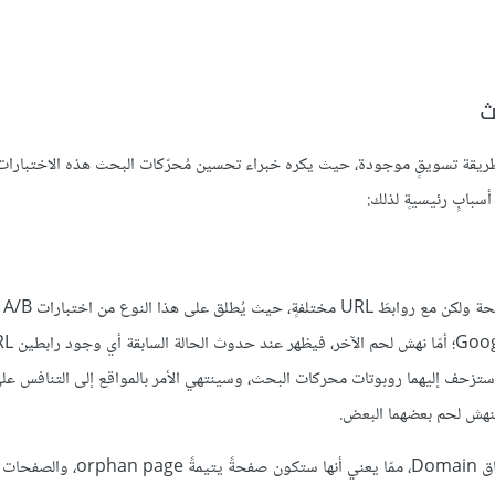
مُحسّنات محرّكات البحث أو SEO، تُعَد اختبارات A/B أخطر طريقة تسويقٍ موجودة، حيث يكره خبراء تحسين مُحرّكات البحث هذه الاخت
أسبابٍ رئيسيةٍ لذلك:
ينشأ ال
إعادة التوجيه redirect test، وهو مدعومٌ بأدواتٍ مثل ize
ا ستزحف إليهما روبوتات محركات البحث، وسينتهي الأمر بالمواقع إلى التنافس ع
لنهش لحم بعضهما البعض.
هذا ليس كل شيء، إذ لن يكون للطرف "B" من الاختبار أي ارتباطٍ في النطاق Domain، ممّا يعني أ