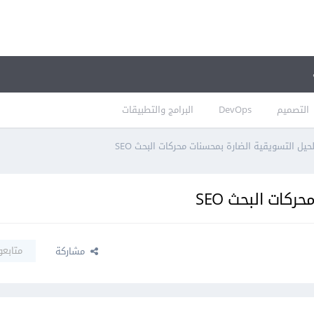
التصميم
DevOps
البرامج والتطبيقات
يل التسويقية الضارة بمحسنات محركات البحث SEO
كات البحث SEO
متابعو
مشاركة