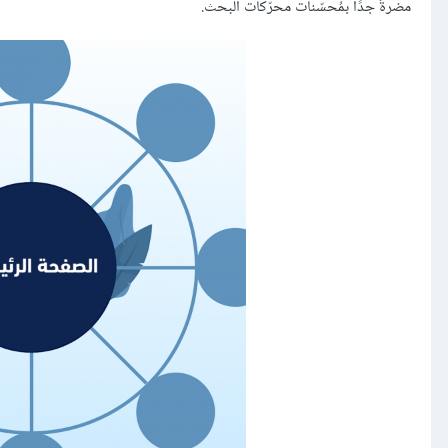
مضرةٌ جدًا بمُحسّنات محرّكات البحث.