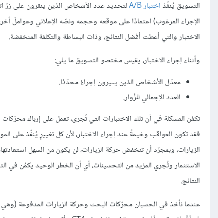
التسويق يُنفّذ
اختبار A/B
الاختبار والتي أعطت أفضل النتائج، وذات البساطة والتكلفة المنخفضة.
وأثناء إجراء الاختبار، يقيس مختصو التسويق ما يلي:
معدّل الأشخاص الذين يثيرون إجراءً محدّدًا.
العدد الإجمالي للزُوار.
تكمُن المشكلة في أن تلك الاختبارات التي تُجرى، تعمل على إرباك محرّكات 
فقد تكون العواقب وخيمةً عند إجراء الاختبار، لأن كل تغييرٍ يُنفّذ على ا
الزيارات، وبمجرّد أن تنخفض حركة الزيارات، لن يكون من السهل استعادتها،
الاستثمار وتُجري المزيد من التحسينات، أي أن الخطر الوحيد يكمُن في ا
النتائج.
عندما نأخذ في الحسبان محرّكات البحث وحركة الزيارات المدفوعة (وهي عكس