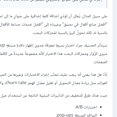
على سبيل المثال، يُمكن أن تُؤدّي إضافة كلمةٍ إضافيةٍ على عنوانٍ ما إلى ت
"أفضل صانع أقفال في دمشق" وغيرناه إلى "أفضل خدمات صناعة الأقفال في 
بالنسبة له، لكنّه تحولٌ كبيرٌ بالنسبة لمُحرّكات البحث.
سيرى الزُوّار ومحركات البحث هذا الاختبار كأنّه مجموعةٌ جديدةٌ من الكلما
الصفحات.
إذًا، هل هذا يعني أنه يجب عليك تجنُّب إجراء الاختبارات وغيرها من الحي
الفوائد، مثل زيادة معدّل التحويل أو تقليل معدّل الهجر churn rate، والتي لا يجب التخلّي عنها.
حيث هناك طرقٌ للتخفيف من التأثيرات السلبيّة الناتجة عن استخدام حيل ا
اختبارات A/B.
النوافذ المنبثقة pop-ups.