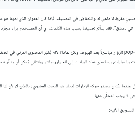
حسينٍ مفرطٍ لا داعيَ له وانخفاضٍ في التصنيف، فإذا كان العنوان الذي لدينا هو ع
دمشق"، فقد يتأثّر تصنيفنا بسبب هذه الكلمات، أي أن المستخدم يراه مجرّد تغ
سيتأثّر التصنيف جراء اختبارٍ بسيطٍ لمعرفة جدوى إظهار نافذةٍ منبثقةٍ pop-up للزُوّار مباشرةً بعد الهبوط، ولكن لماذا؟ لأنه يُغيّر المحتوى المر
ت والعبارات، وستُغذى هذه البيانات إلى الخوارزميات، وبالتالي يُمكن أن يتأثّر ت
ل عندما يكون مصدر حركة الزيارات لديك هو البحث العضوي؟ بالطبع لا، لأن لها ال
لتسويق الآتية: