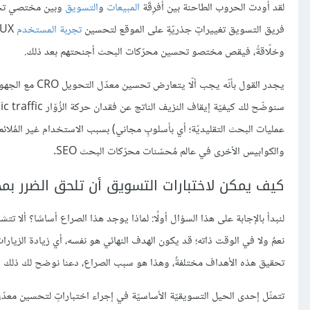
لقد أودت الحروب الطاحنة بين أفرِقَة
المبيعات
و
التسويق
وبين مختصي تحسي
فريق التسويق تغييراتٍ جذريّةٍ على الموقع لتحسين
تجربة المستخدم
وخلّاقةً، فيقص مختصو تحسين محرّكات البحث أجنحتهم بعد ذلك.
يجدر القول بأنّ
والكوابيس الأخرى في عالم مُحسّنات محرّكات البحث SEO.
كيف يمكن لاختبارات التسويق أن تلحق الضرر بم
لنبدأ بالإجابة على هذا السؤال أولًا: لماذا يوجد هذا الصراع أساسًا؟ أ
نعمٌ ولا في الوقت ذاته؛ قد يكون الهدف النهائي هو نفسه، أي زيادة الزي
تحقيق هذه الأهداف مختلفةٌ، وهذا هو سبب الصراع، دعنا نوضح لك ذلك أكث
تتمثّل إحدى الحيل التسويقيّة الأساسيّة في إجراء اختباراتٍ لتحسين م