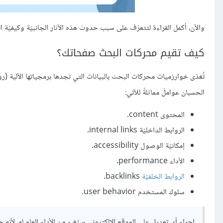
والآن، أكمل القراءة لتتعرّف على سبب حدوث هذه الآثار الجانبيّة وكيفيّة
كيف تقيم محركات البحث صفحاتك؟
تُغذى خوارزميات محركات البحث بالبيانات التي تجدها برمجياتها الآلية
الحسبان عواملَ مماثلةً للآتي:
المحتوى content.
الروابط الداخليّة internal links.
إمكانيّة الوصول accessibility.
الأداء performance.
الروابط الخلفيّة
backlinks.
سلوك المستخدم user behavior.
إجراء أي تعديلٍ على الموقع الإلكتروني سيُغير من الأداء العام له، لأنه حتمًا سي