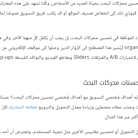
ن محرّكات البحث بحياة العديد من الأشخاص، وكُلنا نَشهد على هذه المعارك
UX فيُؤدّي ذلك إلى انخفاض تصنيف الموقع أو قد يَكتب فريق التسويق نصوصًا إعلان
ه يجب ألّا يتعارض تحسين معدّل التحويل CRO مع الجهود الموظّفة في تحسين محركات البحث، بل يجب أن يُكمّل كلُ منهما الآخر. و
سنوضّح لك كيفيّة إيقاف النزيف الناتج عن فقدان حركة الزُوّار organic traffic (يُشير هذا المصطلح إلى الزُوّار الذين وصلوا إلى موقعك الإلكترو
عمليات البحث التقليديّة؛ أي بأسلوبٍ مجاني) بسبب الاستخدام غير المُلائم لاختبارات A/B والمُنزلقات iders
حسنات محركات البحث
لا تتشابه أهداف مُختصي التسويق مع أهداف مُختصي تحسين محرّكات البحث؟ حسنًا،
ارات وجذب عملاءَ محتملين وزيادة معدّل التحويل والترويج
للعلامة التجاريّة
، لكنّ
ر عبر هذا المثال.
عدّل التحويل أو لتحسين مقاييس الأخرى مثل تجربة المستخدم، ولنفترض أن أح