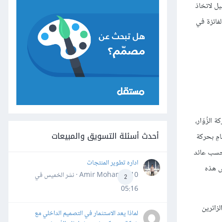
وة العميل لاتخاذ
عتمادًا على موقعه وحجمه ونصّه الإعلاني وعواملَ أخرى، وبعد ظهور عددٍ كافٍ من النتائج، سيختار المسوّق الدعوة لاتخاذ إجراء CTA الفائزة في
الزُوّار،
أحدث أسئلة التسويق والمبيعات
مٍ بحركة
تحسب عائد
اداره تطوير المنتجات
س هذه
Amir Mohamed10 · نشر
الخميس في
2
05:16
زائرين
لماذا يعد الاستثمار في التصميم الداخلي مع