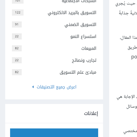
الشبكات الاجتماعية
101
، حيث يُجري
التسويق بالبريد الالكتروني
يةً جذابةً
122
التسويق الضمني
91
استسراع النمو
22
في هذا المقال،
ني عن طريق
المبيعات
82
Sl ومقاطع الفيديو والنوافذ المُنبثقة pop-ups
تجارب ونصائح
22
مبادئ علم التسويق
82
اعرض جميع التصنيفات
 الإجابة هي
 وسائل
إعلانات
د مختصي