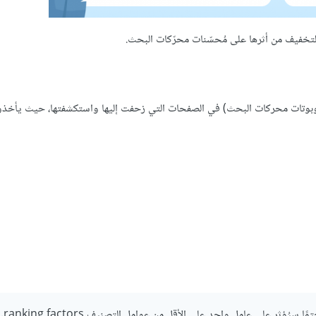
 التخفيف من أثرها على مُحسّنات محرّكات البحث.
 (روبوتات محركات البحث) في الصفحات التي زحفت إليها واستكشفتها، حيث يأخذ
ُؤثر على عاملٍ واحدٍ على الأقل من عوامل التصنيف ranking factors.