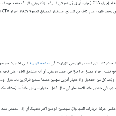
لتحديد عدد الأشخاص الذين ينقرون على زرّ اتخاذ إجراءٍ CTA (عبارة أو زرّ يُوضع في الموقع الإلكتروني، الهدف منه دع
الإجراء المرغوب) ا
البحث، فإذا كان المصدر الرئيسي للزيارات في
صفحة الهبوط
التي اختبرت هو حركة 
لموقع يُشبه إجراء عمليةٍ جراحيةٍ في جسد مريض، أي أنه سيُلحق الضرر على نحو عا
 ويُعَد كل من التعديل والاختبار أمرين سهلين عندما تسمح للزائرين بالدخول، و
لتسبّب في خفض عائد الاستثمار في حال فشل اختبارك، ولكن عادةً ما يُمكنك عك
 حركة الزيارات المجانيّة)، سيُصبح الوضع أكثر تعقيدًا، أي إذا انخفض عدد ال