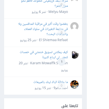
شركة سعد كريتفيتى خطوتك الأهم نحو
0
منزل العمر؟
Melyu Mayo · نشر
6 يوليو
بتقضوا وقت أكبر في مراقبة المنافسين ولا
في متابعة التغيرات في سلوك العملاء
0
واتجاهات البحث؟
El Shiemaa Refaat · نشر
25 يونيو
كيف يمكنني تسويق خدمتي في خمسات
لتجني لي ارباح كثيرة
1
Karam Mowaffk Sarhan · نشر
20
يونيو
ما علاقة الباك لينك بالمبيعات
0
أحمد سالم9 · نشر
15 يونيو
تابعنا على