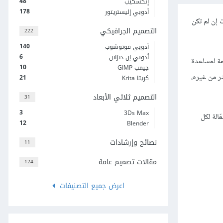
48
إنكسكيب
178
أدوبي إليستريتور
صفحات إن لم تكن
التصميم الجرافيكي
222
140
أدوبي فوتوشوب
6
أدوبي إن ديزاين
ة لمساعدة
10
جيمب GIMP
ثر من غيره،
21
كريتا Krita
التصميم ثلاثي الأبعاد
31
3
3Ds Max
سية فعّالة لكل
12
Blender
نصائح وإرشادات
11
مقالات تصميم عامة
124
اعرض جميع التصنيفات