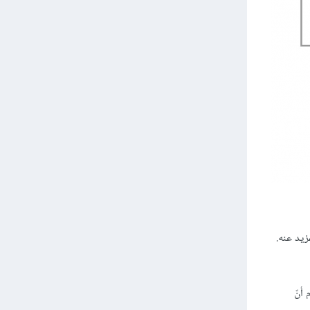
يد عنه.
أنّ