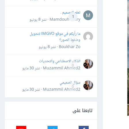
تعلم التصميم .
1
Mamdouh Khiry · نشر
8 يونيو
ما رأيكم في موقع IMGVO لتحويل
وضغط الصور؟
0
Boukhar Zo · نشر
8 يونيو
الذكاء الاصطناعي والتحديات
0
Muzammil Ahmed2 · نشر
30 مايو
سؤال تصميمي
0
Muzammil Ahmed2 · نشر
30 مايو
تابعنا على