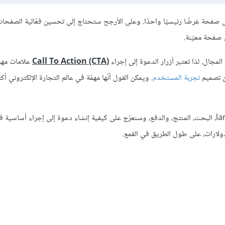
لتصميم الجيد لتجربة المستخدم UX هو أن تملك كل صفحة غرضًا رئيسيًا واحدًا. وعلى الأرجح ستحتاج إلى تحسين فعّالية ال
صفحة معيّنة.
 المجال. لذا تعتبر أزرار الدعوة إلى إجراء
(Call To Action (CTA
علامات مهم
ن تصميم
تجربة المستخدم
. ويمكن القول أنّها مهمّة في عالم التجارة الإلكتروني أك
سنغطي في هذا المقال المراحل الأساسية الأربعة في القمع: الهبوط landing، البحث، المنتج، والدفع، وسنعرّج على كيفية إنشاء دعوة إلى إجراء أسا
ولارات، على طول الطريق في القمع.