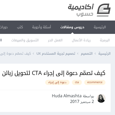
الرئيسية
دروس ومقالات
أسئلة وأجوبة
كتب
دورات
البرمجة
ريادة الأعمال
العمل الحر
التسويق والمبيعات
ال
الرئيسية
التصميم
تصميم تجربة المستخدم UX
كيف تصمّم دعوة إلى إجراء CTA لتحويل زبائن متج
كيف تصمّم دعوة إلى إجراء CTA لتحويل زبائن متجرك الإلكتروني
ecommerce
cta
دعوة إلى إجراء
بواسطة Huda Almashta
2 سبتمبر 2017