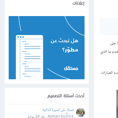
إعلانات
ة على
دم ما الذي
م العبارات
أحدث أسئلة التصميم
اسئلة على السيرة الذاتية
0
Ayman Daahra · نشر
24 يوليو