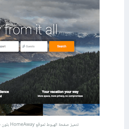
تتميز صفحة الهبوط لموقع HomeAway بلون فريد لزر الدعوة إلى إجراء لم يُستخدم في أيّ مكانٍ آخر على الصفحة