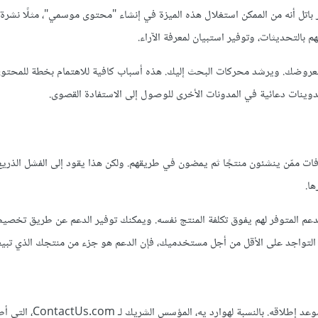
اتل أنه من الممكن استغلال هذه الميزة في إنشاء "محتوى موسمي"، مثلًا نشرة 
بالتحديثات، وتوفير استبيان لمعرفة الآراء.
بعروضك. ويرشد محركات البحث إليك. هذه أسباب كافية للاهتمام بخطة للمحتو
وينات دعائية في المدونات الأخرى للوصول إلى الاستفادة القصوى.
فات ممّن ينشئون منتجًا ثم يمضون في طريقهم. ولكن هذا يقود إلى الفشل الذر
ها.
دعم المتوفر لهم يفوق تكلفة المنتج نفسه. ويمكنك توفير الدعم عن طريق تخص
ى التواجد على الأقل من أجل مستخدميك، فإن الدعم هو جزء من منتجك الذي تبيع
عندما يكون منتجك على وشك الانطلاق، فمن الهام أن تركز جهودك 