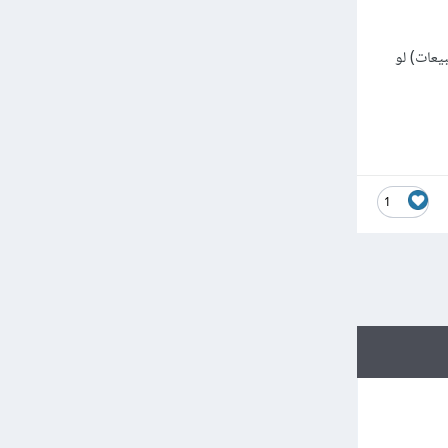
يعات) لو
1