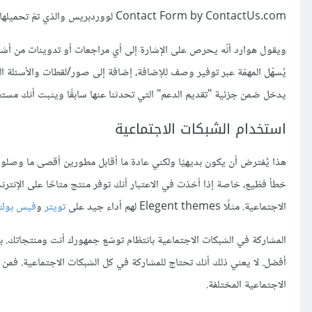
Contact Form by ContactUs.com لووردبريس والذي تمّ تحميلها أكثر من 89,000 مرّة، هذا يعني تنفيذ "خطة تسويقية لزيادة عدد مرات تحميل الإضافة".
ويقول هوارد أنّه يحرص على الإشارة إلى أي مراجعات أو تدوينات من أش
يُسهّل المهمّة عبر توفير وصف للإضافة، إضافة إلى صور/لقطات والأسئلة ال
يدخل ضمن جزئية "تقديم الدعم" التي تحدثنا عنها سابقًا ويثبت أنك مستع
استخدام الشبكات الاجتماعية
هذا يٌفترض أن يكون بديهيًا ولكني عادة ما أقابل مطورين أقصى ما وصلو
خطأ فظيع، خاصة إذا أخذت في الاعتبار أنك توفر منتج متاحًا على الإنترنت
الاجتماعية. مثلًا Elegent themes لهم أداء جيد على
تويتر
و
فيس بوك
المشاركة في الشبكات الاجتماعية بانتظام توسّع جمهورك أنت ومنتجاتك.
أفضل. لا يعني ذلك أنك تحتاج للمشاركة في كل الشبكات الاجتماعية. فمن الأ
الاجتماعية المختلفة.