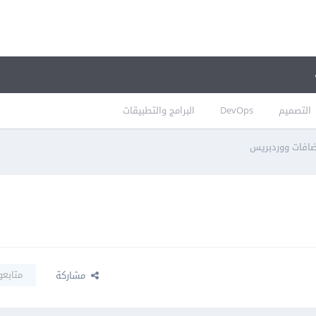
التصميم
DevOps
البرامج والتطبيقات
ضافات ووردبريس
متابعو
مشاركة