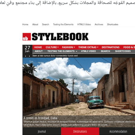
ات كفاءتها في سوق التّصميم المُوجّه للصحافة والمجلات بشكل سريع، بالإضافة إلى بناء مجتمع وفيّ لع