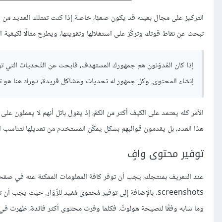
التركيز على مجال بعينه قد يكون صعبًا، خاصة إذا كنت تمتلك العديد من ال
تبحث عن نقاط قوتك وتركّز على استغلالها وتقويتها، ويطرح مثالًا لكيفية 
إذا كان المُدوّنون هم جمهورك المستهدف، فابحث عن التّحديات التي تو
إنشاء المحتوى. وكل جمهور له تحديات ومشاكل فريدة، دورك هنا هو ت
الأمر كله يعتمد على الكيف أكثر من الكمّ، إذ يقول باتل أنهم لا يعملون عل
هذا العدد، بل يقدمون قوالبهم بشكل يمكّن المستخدم من تعديلها لتناسب اح
توفير محتوى وافٍ
عند التعريف بمنتجك، يجب أن توفر كافة المعلومات الممكنة عنه في صفحة
screenshots. بالإضافة إلى توفير مُحتوى مُفيد للزّوّار. حيث
وما شابه وفقًا لنصيحة هولوتّ. فكلما وفرت محتوى أكثر فائدة، ظهرت في 