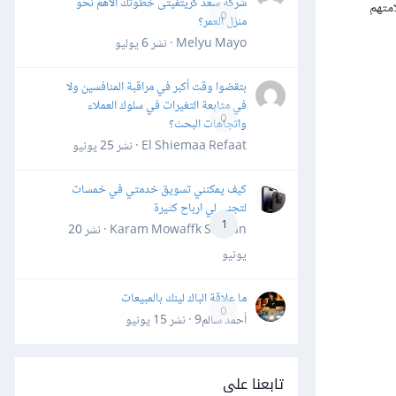
شركة سعد كريتفيتى خطوتك الأهم نحو
لامتهم
0
منزل العمر؟
Melyu Mayo · نشر
6 يوليو
بتقضوا وقت أكبر في مراقبة المنافسين ولا
في متابعة التغيرات في سلوك العملاء
0
واتجاهات البحث؟
El Shiemaa Refaat · نشر
25 يونيو
كيف يمكنني تسويق خدمتي في خمسات
لتجني لي ارباح كثيرة
1
Karam Mowaffk Sarhan · نشر
20
يونيو
ما علاقة الباك لينك بالمبيعات
0
أحمد سالم9 · نشر
15 يونيو
تابعنا على