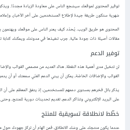
توفير المحتوى لموقعك سيشجع الناس على معاودة الزيادة مجددًا. ويذكر ب
شهرية ستكون طريقة جيدة لإطلاع المستخدمين على آخر الأخبار، وإعلامهم 
المحتوى هو طريق الويب. يُحدّد كيف يعثر الناس على موقعك ويهتمون 
مقالات أصيلة ذات جودة عالية. جرب تنفيذها في مدونتك ويمكنك كتابة تد
توفير الدعم
لن تتخيل مدى أهمية هذه النقطة. هناك العديد من مصممي القوالب والإضا
القوالب والإضافات الخاصّة، يمكن أن يبني الدعم الفنّي سمعتك أو أن يدمر
يذكر باتل فخرهم بمستوى دعمهم للمستخدمين، إذ يتفق المعظم على أن ال
على البريد الإلكتروني وتذاكر الدعم، تقديم تحديثات دورية للمنتج، وحت
خطّط لانطلاقة تسويقية للمنتج