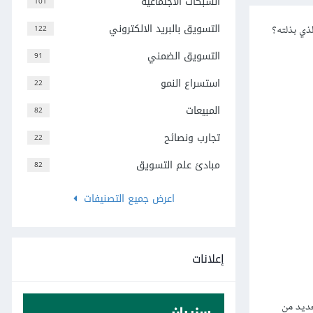
الشبكات الاجتماعية
101
التسويق بالبريد الالكتروني
ذي بذلته؟
122
التسويق الضمني
91
استسراع النمو
22
المبيعات
82
تجارب ونصائح
22
مبادئ علم التسويق
82
اعرض جميع التصنيفات
إعلانات
عديد من