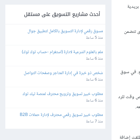
بريدية
أحدث مشاريع التسويق على مستقل
مسوق رقمي لإدارة التسويق بالكامل لتطبيق جوال
ى تتضمن
منذ 5 ساعة
ملم بالعلوم الشرعية لادارة (استغرام -حساب توك توك)
منذ 6 ساعة
يع. في سوق
شخص ذو خبرة في إدارة المتاجر وصفحات التواصل 
الإجتماعي
منذ 6 ساعة
مطلوب خبير تسويق وترويج محترف لمنصة تيك توك 
يص وقت للرد
(TikTok ads)
منذ 6 ساعة
ه.
مطلوب خبير تسويق رقمي محترف لإدارة حملات B2B 
وتنمية المبيعات
منذ 7 ساعة
حول موعد إطلاقه. بالنسبة لهوارد يه، المؤسس الشريك لـ ContactUs.com، التي أطلقت إضافة