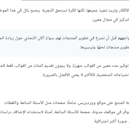
أفكار وتريد تنفيذ جميعها. لكنها فكرة تستحق التّجربة. ينصح باتل في هذا المو
التركيز في مجال معين:
اجههم قبل أن تشرع في تطوير المنتجات لهم، سواءً أكان التّحدّي حول زيادة الج
طوير منتجات لحلها وتيسيرها.
ى توفير عدد معين من القوالب شهريًا، ولا ينوون تقديم المئات من القوالب فقط لام
تياجاته الشخصية، فالأكثر لا يعني الأفضل بالضرورة.
 المنتج على موقع ووردبريس، شاملًا صفحات مثل الأسئلة الشائعة واللقطات
 يجب أن توفّر في موقعك مدونة، صفحة للأسئلة الشائعة، أمثلة لاستخدام الإضافة، دراسات
صورة أكثر احترافيّة.