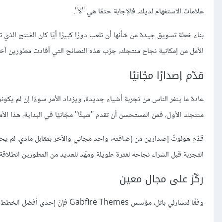
علامات الاستفهام لديك، فالإجابة حتمًا هي "لا".
بناء خطة تسويق جيدة من شأنها أن تلعب دورًا كبيرًا أيّا كان المُنتج الذ
الأمل من إمكانية نجاح منتجك، جرّب هذه النصائح التي أفادت مطورين آخر
قدّم إصدارًا مجّانيًا
عادة ما ينفر الناس من تجربة أشياء جديدة، ويزداد الأمر سوءًا إن لم يكو
منتجك الأول، فمن المستحسن أن تقدم "شيئًا" مجّانيًا في البداية، هذا ال
قدّم هولوتّ إصدارين من إضافته، واحد مجاني والآخر بمقابل مادي. لم يح
التجربة قبل الشراء نجاحه لفترة طويلة ومهّد للعديد من المطورين انطلاق
ركّز على مجال معين
وفقًا لتشارلي باتل، مؤسس Gabfire Themes فإنّ إحدى أفضل الخطط التسويقية هي التركيز على مجال بعينه.