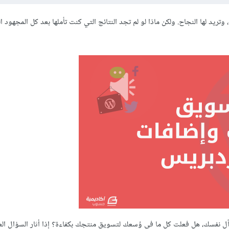
يد لها النجاح. ولكن ماذا لو لم تجد النتائج التي كنت تأملها بعد كل المجهود ال
ل نفسك، هل فعلت كل ما في وُسعك لتسويق منتجك بكفاءة؟ إذا أثار السؤال ال