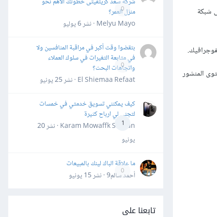
شركة سعد كريتفيتى خطوتك الأهم نحو
0
ى شبكة
منزل العمر؟
Melyu Mayo · نشر
6 يوليو
بتقضوا وقت أكبر في مراقبة المنافسين ولا
نفوجرافيك.
في متابعة التغيرات في سلوك العملاء
0
واتجاهات البحث؟
توى المنشور
El Shiemaa Refaat · نشر
25 يونيو
كيف يمكنني تسويق خدمتي في خمسات
لتجني لي ارباح كثيرة
1
Karam Mowaffk Sarhan · نشر
20
يونيو
ما علاقة الباك لينك بالمبيعات
0
أحمد سالم9 · نشر
15 يونيو
تابعنا على