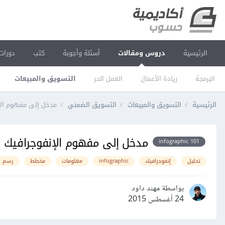
الرئيسية
دروس ومقالات
أسئلة وأجوبة
كتب
دورات
البرمجة
ريادة الأعمال
العمل الحر
التسويق والمبيعات
الرئيسية
التسويق والمبيعات
التسويق الضمني
مدخل إلى مفهوم الإ
مدخل إلى مفهوم الإنفوجرافيك
infographic 101
تحليل
إنفوجرافيك
infographic
معلومات
مخطط
رسم
بواسطة مهند داود
24 أغسطس 2015