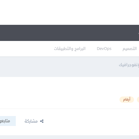
التصميم
DevOps
البرامج والتطبيقات
نفوجرافيك
أرقام
متابعو
مشاركة