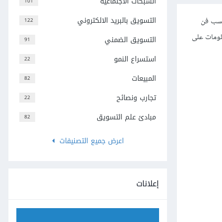
الشبكات الاجتماعية
101
التسويق بالبريد الالكتروني
كتسب فن
122
لومات على
التسويق الضمني
91
استسراع النمو
22
المبيعات
82
تجارب ونصائح
22
مبادئ علم التسويق
82
اعرض جميع التصنيفات
إعلانات