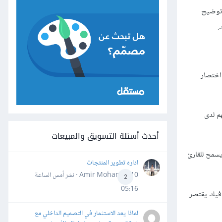
 توضيح
.
افيك مقتبسة من اللفظ الإنجليزي المعبر عن هذا المصطلح Infographic، وهي اختصار
م لدى
أحدث أسئلة التسويق والمبيعات
يسمح للقارئ
اداره تطوير المنتجات
Amir Mohamed10 · نشر
أمس الساعة
2
05:16
افيك يقتصر
لماذا يعد الاستثمار في التصميم الداخلي مع