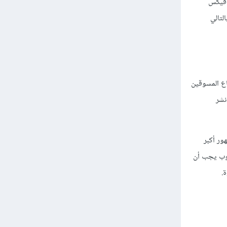
افيكس
لتالي
اع المسوقين
نشر
ور أكبر
توب يجب أن
.