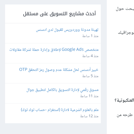
البحث حول
أحدث مشاريع التسويق على مستقل
تهيئة مدونة ووردبريس للقبول لدى ادسنس
فوجرافيك
منذ 1 ساعة
متخصص Google Ads لإطلاق وإدارة حملة لشركة مقاولات 
وتشطيبات – Lead Generation
منذ 4 ساعة
خبير أدسنس لحل مشكلة عدم وصول رمز التحقق OTP
منذ 5 ساعة
مسوق رقمي لإدارة التسويق بالكامل لتطبيق جوال
منذ 11 ساعة
عنكبوتية؟
ملم بالعلوم الشرعية لادارة (استغرام -حساب توك توك)
م طرحه من
منذ 12 ساعة