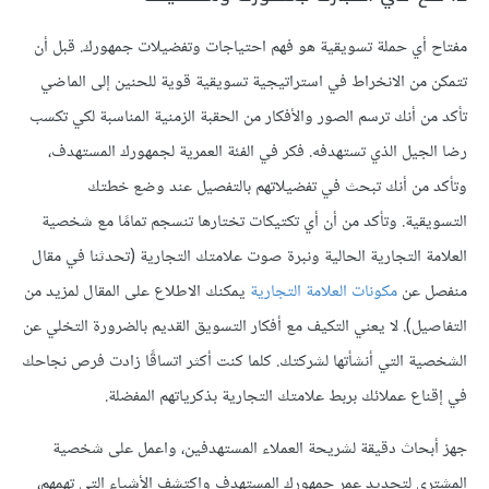
مفتاح أي حملة تسويقية هو فهم احتياجات وتفضيلات جمهورك. قبل أن
تتمكن من الانخراط في استراتيجية تسويقية قوية للحنين إلى الماضي
تأكد من أنك ترسم الصور والأفكار من الحقبة الزمنية المناسبة لكي تكسب
رضا الجيل الذي تستهدفه. فكر في الفئة العمرية لجمهورك المستهدف،
وتأكد من أنك تبحث في تفضيلاتهم بالتفصيل عند وضع خطتك
التسويقية. وتأكد من أن أي تكتيكات تختارها تنسجم تمامًا مع شخصية
العلامة التجارية الحالية ونبرة صوت علامتك التجارية (تحدثنا في مقال
منفصل عن
مكونات العلامة التجارية
يمكنك الاطلاع على المقال لمزيد من
التفاصيل). لا يعني التكيف مع أفكار التسويق القديم بالضرورة التخلي عن
الشخصية التي أنشأتها لشركتك. كلما كنت أكثر اتساقًا زادت فرص نجاحك
في إقناع عملائك بربط علامتك التجارية بذكرياتهم المفضلة.
جهز أبحاث دقيقة لشريحة العملاء المستهدفين، واعمل على شخصية
المشتري لتحديد عمر جمهورك المستهدف واكتشف الأشياء التي تهمهم،