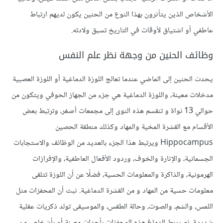
الأشخاص الذين يتأثرون بهذا النوع من الحنين يكون لديهم ارتباط
عاطفي أو اشتياق لأوقات في التاريخ تسبق ولادته.
وظائف الحنين من وجهة نظر علم النفس
يحدث الحنين إلى الماضي عندما تعالج اللوزة الدماغية أو اللوزة العصبية
مدخلات معينة، واللوزة الدماغية هي جزء من الجهاز الحوفي ويتكون من
حوالي 13 نواة و تنقسم هذه النوى إلى مجمعات أصغر، وترتبط بعض
الأقسام مع القشرة المخية والمهاد وكذلك منطقة الحصين
Hippocampus ويرتبط هذا الجزء بالعديد من الوظائف والاستجابات
الجسمانية، والإثارة والخوف، وردود الأفعال العاطفية، والإفرازات
الهرمونية، والذاكرة والمعلومات الحسية، فضلًا عن أن اللوزة تتلقى
معلومات حسية من المهاد و من القشرة الدماغية. ثبت أن المحفزات مثل
اللمس، والشم، والصوت، وحالة الطقس، والموسيقى تولد ذكريات عقلية
شديدة، ثم يربط الدماغ هذه المحفزات بأحداث معينة أو بأشخاص من