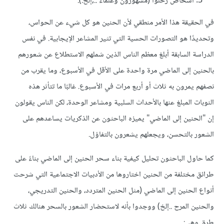
أشخاص رحلوا (مشهورون وعلماء ..,إلخ.).
في الحقيقة هذا الأمر منطقي لأن الحنين هو كل شيء عن الحواس،
وتحديدًا هو التصورات الحسية التي تثير المشاعر الإيجابية. في نفس
الدراسة السابقة أبلغ معظم الناس الذين شملهم الاستطلاع عن شعورهم
بالحنين إلى الماضي مرة واحدة على الأقل في الأسبوع، وما يقرب من
نصفهم يمرون به ثلاث أو أربع مرات في الأسبوع. غالبًا ما تتأثر هذه
النوبات المبلغ عنها بالأحداث السلبية ومشاعر الوحدة، لكن الناس يقولون
إن "الحنين إلى الماضي" يميزه الباحثون عن الذكريات يساعدهم على
الشعور بالتحسن، ويجعلهم يشعرون بالتفاؤل.
كما حاول الباحثون تحليل كيفية بناء سحر الحنين إلى الماضي بناءً على
طرائق مختلفة من الحنين اختاروها من الأدبيات الاجتماعية التي شرحت
أنواع الحنين إلى الماضي (مثل الحنين المتردد، والحنين التدريجي،
والحنين المرح ..إلخ) ووجدوا بأنه لاستحضار الشعور بالسحر هنالك ثلاث
طرق وهي: