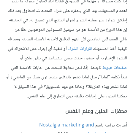
إذا كنت مسوقًا أو مهتمًا في التسويق فغالبًا أنك تحاول معرفة ما يثير
اهتمام المستهلك، وما الذي يحفزه على شراء المنتجات، لتحاول بعد ذلك
إطلاق شرارة بدء عملية الشراء لشراء المنتج الذي تسوق له. في الحقيقة
إن هذا النوع من الأسئلة هو من سيُميز المسوقين الموهوبين حقًا عن
باقي المسوقين العاديين لأن الفهم الدقيق لأجوبة الأسئلة السابقة ومعرفة
كيفية أخذ المستهلك
لقرارات الشراء
أو تنفيذ أي إجراء مثل الاشتراك في
النشرة الإخبارية أو حضور حدث معين سيُساعد في بناء إعلان أو
صفحات هبوط
ناجحة. إذًا، نحن بحاجة للبحث عن إجابات للاسئلة التي
تبدأ بكلمة "لماذا"، مثل لماذا نشعر بالدفء عندما نرى شيئًا من الماضي؟ أو
لماذا نشعر بهذه الطريقة؟ ولماذا هو مهم للتسويق؟ في هذا السياق لا
يمكننا العثور على إجابات دقيقة دون التطرق إلى علم النفس.
محفزات الحنين وعلم النفس
أشارت دراسة باسم
Nostalgia marketing and