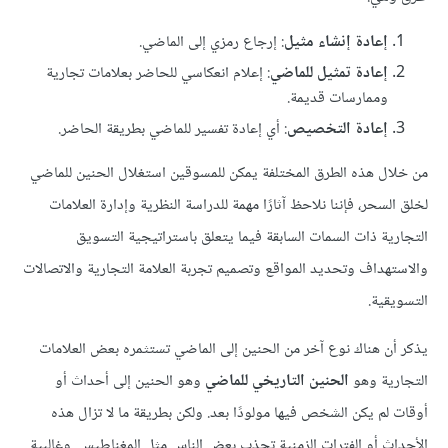
إعادة إنشاء مثيل
: إرجاع رمزي إلى الماضي.
إعادة تمثيل للماضي
: إعلام انعكاسي للحاضر بعلامات تجارية
وممارسات قديمة.
إعادة التخصيص
: أي إعادة تفسير للماضي بطريقة الحاضر.
من خلال هذه الطرق المختلفة يمكن للمسوقين استغلال الحنين للماضي
لخلق السحر، فإننا نلاحظ آثارًا مهمة للدراسة النظرية وإدارة العلامات
التجارية ذات السمات السابقة فيما يتعلق باستراتيجية التسويق
والاستهداف وتحديد المواقع وتصميم تجربة العلامة التجارية والاتصالات
التسويقية.
يذكر أن هناك نوع آخر من الحنين إلى الماضي تستثمره بعض العلامات
التجارية وهو
الحنين التاريخي للماضي
وهو الحنين إلى أحداث أو
أوقات لم يكن الشخص فيها مولودًا بعد. ولكن بطريقة ما لا تزال هذه
الأحداث أو الفترات الزمنية تجذب بعض الناس مثل المغناطيس. وغالبية