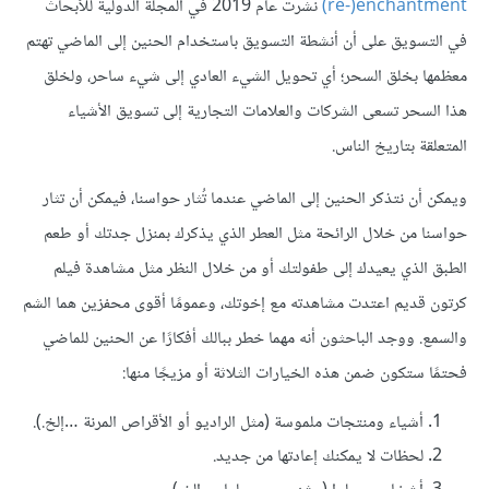
(re-)enchantment
نشرت عام 2019 في المجلة الدولية للأبحاث
في التسويق على أن أنشطة التسويق باستخدام الحنين إلى الماضي تهتم
معظمها بخلق السحر؛ أي تحويل الشيء العادي إلى شيء ساحر، ولخلق
هذا السحر تسعى الشركات والعلامات التجارية إلى تسويق الأشياء
المتعلقة بتاريخ الناس.
ويمكن أن نتذكر الحنين إلى الماضي عندما تُثار حواسنا، فيمكن أن تثار
حواسنا من خلال الرائحة مثل العطر الذي يذكرك بمنزل جدتك أو طعم
الطبق الذي يعيدك إلى طفولتك أو من خلال النظر مثل مشاهدة فيلم
كرتون قديم اعتدت مشاهدته مع إخوتك، وعمومًا أقوى محفزين هما الشم
والسمع. ووجد الباحثون أنه مهما خطر ببالك أفكارًا عن الحنين للماضي
فحتمًا ستكون ضمن هذه الخيارات الثلاثة أو مزيجًا منها:
أشياء ومنتجات ملموسة (مثل الراديو أو الأقراص المرنة …إلخ.).
لحظات لا يمكنك إعادتها من جديد.