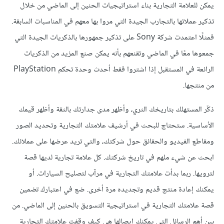
يمكن للعلامة التجارية بناء استراتيجيات الحنين إلى الماضي من خلال
تذكير عملائها بالتجارب الجيدة التي مروا بها معهم في المناسبات السابقة.
فمثلًا اعتمدت شركة Sony على تذكير جمهورها بالذكريات الجيدة التي
جمعوها معًا في الماضي وتقنعهم بأنه يمكن صنع المزيد من الذكريات
الرائعة في المستقبل إذا اشتروا فقط أحدث وحدة تحكم PlayStation
من منتجها.
ذكّر المستهلك بتاريخك الثري، وأظهر مدى جدارتك بالثقة وأظهر قيمك
الأساسية. ستحتاج للبحث في أرشيف علامتك التجارية وتحديد الصور
ومقاطع الفيديو والحقائق حول شركتك، والتي تريد عرضها على عملائك.
ابحث عن شيء ملهم في تاريخ شركتك. كل علامة تجارية لديها قصة
لترويها. ربما بدأت علامتك التجارية في مرآب لتصليح السيارات. أو
يمكنك إعادة منتج قديم وتجديده مرة أخرى. ضع في اعتبارك تضمين
قصة علامتك التجارية في استراتيجية التسويق بالحنين إلى الماضي. من
بين أهم الرسائل التي يمكنك إيصالها هي كيف وقفت علامتك التجارية