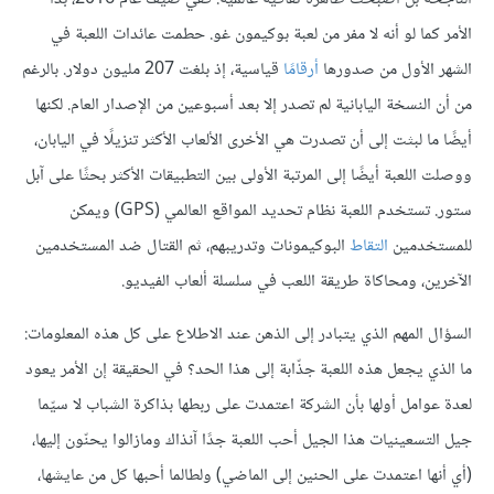
الأمر كما لو أنه لا مفر من لعبة بوكيمون غو. حطمت عائدات اللعبة في
الشهر الأول من صدورها
أرقامًا
قياسية، إذ بلغت 207 مليون دولار. بالرغم
من أن النسخة اليابانية لم تصدر إلا بعد أسبوعين من الإصدار العام. لكنها
أيضًا ما لبثت إلى أن تصدرت هي الأخرى الألعاب الأكثر تنزيلًا في اليابان،
ووصلت اللعبة أيضًا إلى المرتبة الأولى بين التطبيقات الأكثر بحثًا على آبل
ستور. تستخدم اللعبة نظام تحديد المواقع العالمي (GPS) ويمكن
للمستخدمين
التقاط
البوكيمونات وتدريبهم، ثم القتال ضد المستخدمين
الآخرين، ومحاكاة طريقة اللعب في سلسلة ألعاب الفيديو.
السؤال المهم الذي يتبادر إلى الذهن عند الاطلاع على كل هذه المعلومات:
ما الذي يجعل هذه اللعبة جذّابة إلى هذا الحد؟ في الحقيقة إن الأمر يعود
لعدة عوامل أولها بأن الشركة اعتمدت على ربطها بذاكرة الشباب لا سيّما
جيل التسعينيات هذا الجيل أحب اللعبة جدًا آنذاك ومازالوا يحنّون إليها،
(أي أنها اعتمدت على الحنين إلى الماضي) ولطالما أحبها كل من عايشها،