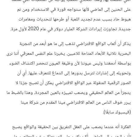
على الحنين إلى الماضي لأنها ستواجه فورة في الاستخدام ومن ثم
هبوط حاد بسبب عدم تجديد اللعبة أو طرحها لتحديات ومغامرات
جديدة. تجاوزت إيرادات الشركة المليار دولار في عام 2020 لأول مرة.‪
يذكر أن ألعاب الواقع الافتراضي تذهب إلى ما هو أبعد من التجربة
البصرية ثلاثية الأبعاد المتاحة للاعبين. يخبرنا علم النفس المعرفي أننا نرى
بواسطة أدمغتنا وليس عيوننا لأن وظيفة العيون تنحصر اكتشاف الضوء
وتحويله إلى إشارات لترسل بدورها إلى الدماغ للتعرف عليها. أي أن
الصور الرقمية المنقولة عبر الواقع الافتراضي يمكن أن تصبح جزءًا لا
يتجزأ من العالم الحقيقي ويصعب تمييزه بالعين المجردة، وهذا بالضبط ما
يبرر خوف الناس من العالم الافتراضي ميتا المقدم من شركة ميتا
(فيسبوك سابقًا).
الفكرة أنه عندما يصعب على العقل التفريق بين الحقيقة والواقع يصبح
تأثير الحنين إلى الماضي أكبر بكثير على المستهلكين غير المطلعين على