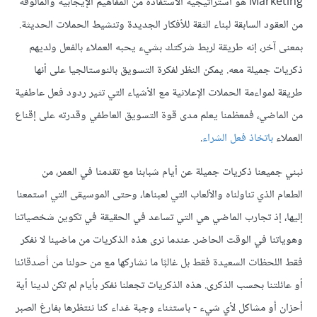
Marketing هو استراتيجية الاستفادة من المفاهيم الإيجابية والمألوفة
من العقود السابقة لبناء الثقة للأفكار الجديدة وتنشيط الحملات الحديثة.
بمعنى آخر، إنه طريقة لربط شركتك بشيء يحبه العملاء بالفعل ولديهم
ذكريات جميلة معه. يمكن النظر لفكرة التسويق بالنوستالجيا على أنها
طريقة لمواءمة الحملات الإعلانية مع الأشياء التي تثير ردود فعل عاطفية
من الماضي، فمعظمنا يعلم مدى قوة التسويق العاطفي وقدرته على إقناع
العملاء
باتخاذ فعل الشراء
.
نبني جميعنا ذكريات جميلة عن أيام شبابنا مع تقدمنا في العمر، من
الطعام الذي تناولناه والألعاب التي لعبناها، وحتى الموسيقى التي استمعنا
إليها، إذ تجارب الماضي هي التي تساعد في الحقيقة في تكوين شخصياتنا
وهوياتنا في الوقت الحاضر. عندما نرى هذه الذكريات من ماضينا لا نفكر
فقط اللحظات السعيدة فقط بل غالبًا ما نشاركها مع من حولنا من أصدقائنا
أو عائلتنا بحسب الذكرى. هذه الذكريات تجعلنا نفكر بأيام لم تكن لدينا أية
أحزان أو مشاكل لأي شيء - باستثناء وجبة غداء كنا ننتظرها بفارغ الصبر