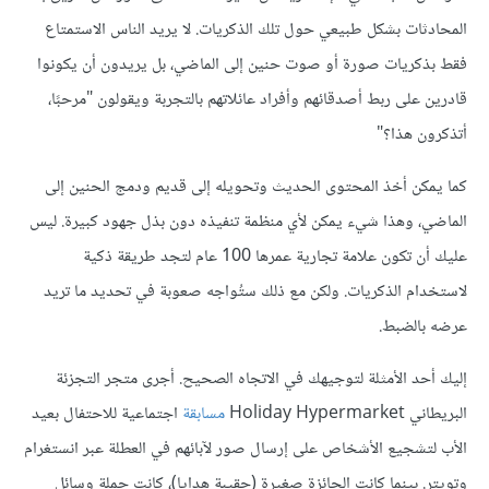
المحادثات بشكل طبيعي حول تلك الذكريات. لا يريد الناس الاستمتاع
فقط بذكريات صورة أو صوت حنين إلى الماضي، بل يريدون أن يكونوا
قادرين على ربط أصدقائهم وأفراد عائلاتهم بالتجربة ويقولون "مرحبًا،
أتذكرون هذا؟"
كما يمكن أخذ المحتوى الحديث وتحويله إلى قديم ودمج الحنين إلى
الماضي، وهذا شيء يمكن لأي منظمة تنفيذه دون بذل جهود كبيرة. ليس
عليك أن تكون علامة تجارية عمرها 100 عام لتجد طريقة ذكية
لاستخدام الذكريات. ولكن مع ذلك ستُواجه صعوبة في تحديد ما تريد
عرضه بالضبط.
إليك أحد الأمثلة لتوجيهك في الاتجاه الصحيح. أجرى متجر التجزئة
البريطاني Holiday Hypermarket
مسابقة
اجتماعية للاحتفال بعيد
الأب لتشجيع الأشخاص على إرسال صور لآبائهم في العطلة عبر انستغرام
وتويتر. بينما كانت الجائزة صغيرة (حقيبة هدايا)، كانت حملة وسائل