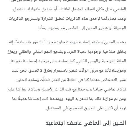
الماضي، مثل مكان العطلة المفضل لعائلتك أو صديق طفولتك المفضل،
وعند مصادفتنا لإحدى هذه الذكريات تنطلق الشرارة ونسترجع الذكريات
الجميلة أو شعور الحنين إلى الماضي مع بعضهما بعضًا.
يخدم الحنين وظيفة إنسانية مهمة تتجاوز مجرد "الشعور بالسعادة". إنه
يخلق صلاحية وجودية لحياة المرء، ويشجع النمو البدني والعقلي ويعزز
الحالة المزاجية والوعي الذاتي. كما تساعد على توحيد إحساسنا بذواتنا
وهويتنا؛ لأننا مع مرور الوقت نتغير باستمرار بطرق لا تصدق. نحن لسنا
نفس الأشخاص عندما كنا في الثالثة من العمر. فمثلًا، يساعد الحنين
تذكرنا لماضي حياتنا ويوحدنا مع تلك الذات الأصيلة ويذكرنا بما كنا عليه
ومن ثم موازنة ذلك بما نشعر به اليوم، ويمنحنا ذلك إحساسًا عميقًا بما
نريد أن نكون على الطريق الصحيح في المستقبل.
الحنين إلى الماضي عاطفة اجتماعية