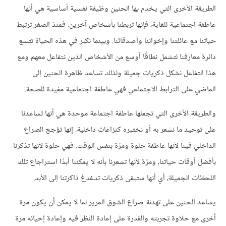
الطريقة الأخرى التي يخدم بها الحنين وظيفة نفسية أساسية هي أنها
عاطفة اجتماعية للغاية، فإنها تربطنا بأشخاص آخرين. فمنذ الصغر ترتبط
حياتنا مع عائلتنا وإخواننا وأصدقائنا. وبينما نكبر في هذه الحياة تتسع
دائرة معارفنا لتشمل نطاقًا أوسع من الأشخاص الذين نتفاعل معهم ومع
هذا التفاعل نشكل ذكريات جميلة ولذلك تساعد ظاهرة الحنين إلى
الماضي على الترابط الاجتماعي فهي عاطفة اجتماعية مفيدة للصحة.
والطريقة الأخرى التي تجعلها عاطفة اجتماعة موحدة هي أنها تساعدنا
على توحيد ما نشعر به أو نختبره كنزاعات داخلية. إنها تؤجج الصراع
الداخلي فينا لأنها عاطفة حلوة ومرّة بنفس الوقت. فهي حلوة لأنها تذكرنا
بأفضل أوقات حياتنا، ومرّة لأنها تشعرنا بأنه لا يمكننا أبدًا استراجاع تلك
اللحظات الجميلة، أي أنها ستبقى ذكريات تدغدغ ذاكرتنا إلى الأبد.
يساعد الحنين على تهدئة صراع الشوق المرير لما لا يمكن أن يكون مرة
أخرى مع حلاوة تجربته والقدرة على إعادة النظر فيه وإعادة إحيائه مرة