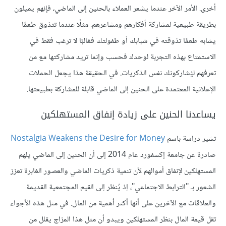
أخرى. الأمر الآخر عندما يشعر العملاء بالحنين إلى الماضي، فإنهم يميلون
بطريقة طبيعية لمشاركة أفكارهم ومشاعرهم. مثلًا عندما تتذوق طعمًا
يشابه طعمًا تذوقته في شبابك أو طفولتك فغالبًا لا ترغب فقط في
الاستمتاع بهذه التجربة لوحدك فحسب وإنما تريد مشاركتها مع من
تعرفهم ليُشاركونك نفس الذكريات. في الحقيقة هذا يجعل الحملات
الإعلانية المعتمدة على الحنين إلى الماضي قابلة للمشاركة بطبيعتها.
يساعدنا الحنين على زيادة إنفاق المستهلكين
تشير دراسة باسم
Nostalgia Weakens the Desire for Money
صادرة عن جامعة إكسفورد عام 2014 إلى أن الحنين إلى الماضي يلهم
المستهلكين لإنفاق أموالهم لأن تنمية ذكريات الماضي والعصور الغابرة تعزز
الشعور بـ "الترابط الاجتماعي"، إذ يُنظر إلى القيم المجتمعية القديمة
والعلاقات مع الآخرين على أنها أكثر أهمية من المال. في مثل هذه الأجواء
تقل قيمة المال بنظر المستهلكين ويبدو أن مثل هذا المزاج يقلل من