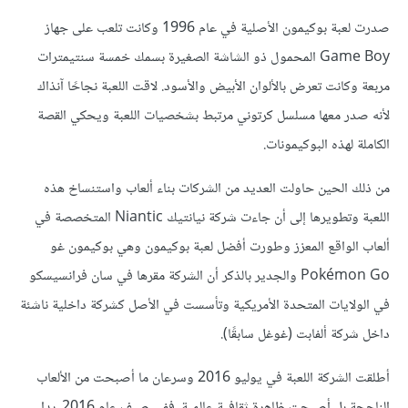
صدرت لعبة بوكيمون الأصلية في عام 1996 وكانت تلعب على جهاز
Game Boy المحمول ذو الشاشة الصغيرة بسمك خمسة سنتيمترات
مربعة وكانت تعرض بالألوان الأبيض والأسود. لاقت اللعبة نجاحًا آنذاك
لأنه صدر معها مسلسل كرتوني مرتبط بشخصيات اللعبة ويحكي القصة
الكاملة لهذه البوكيمونات.
من ذلك الحين حاولت العديد من الشركات بناء ألعاب واستنساخ هذه
اللعبة وتطويرها إلى أن جاءت شركة نيانتيك Niantic المتخصصة في
ألعاب الواقع المعزز وطورت أفضل لعبة بوكيمون وهي بوكيمون غو
Pokémon Go والجدير بالذكر أن الشركة مقرها في سان فرانسيسكو
في الولايات المتحدة الأمريكية وتأسست في الأصل كشركة داخلية ناشئة
داخل شركة ألفابت (غوغل سابقًا).
أطلقت الشركة اللعبة في يوليو 2016 وسرعان ما أصبحت من الألعاب
الناجحة بل أصبحت ظاهرة ثقافية عالمية. ففي صيف عام 2016، بدا