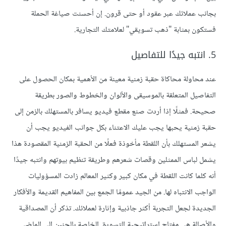
بجانب عملائك عبر عقود أو حتى قرون. إن أحسنت صياغة الحملة
فستكون بمثابة "ذهب تسويقي" لعلامتك التجارية.
5. انتبه جيدًا للتفاصيل
عند محاولة محاكاة حقبة زمنية معينة من الأهمية بمكان الحصول على
التفاصيل المتعلقة بالموسيقى والألوان والخطوط والصور بطريقة
صحيحة. فمثلًا إذا أردت صنع مقطع فيديو يسافر بالمستهلك بالزمن إلى
حقبة زمنية يحبها يجب عليك الاعتناء بكل جوانب الفيديو يجب أن
يشعر المستهلك بأن اللقطة مأخوذة فعلًا من الحقبة الزمنية المقصودة هذا
يشمل لباس الممثلين وقصات شعرهم وطريقة تنظيم بيوتهم وانتبه جيدًا
أنه كلما كانت اللقطة في مكان كبير وكثير المعالم زادت المسؤوليات
الواجب الانتباه لها. من الجيد عمومًا الجمع بين المفاهيم القديمة والأفكار
الجديدة لجعل التجربة أكثر جاذبية وإثارة لعملائك. تذكر أن المصداقية
والأصالة هي مفتاح استراتيجية التسويق الخاصة بالحنين إلى الماضي.