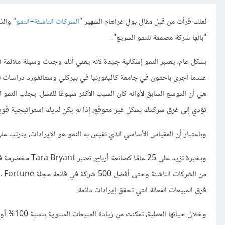
لعلك قرأت من قبل مقال بول غراهام الشهير
"الشركات الناشئة=النمو"
والذي
"بأنها شركة مصممة للنمو السريع".
بشكل عام، يعتبر النمو إشكالية جيدة لأنه يعني أنك وجدت وسيلة ملائمة ن
عندما أجرى باحثون في جامعة كاليفورنيا في بيركلي وستانفورد دراسات 
هي أن التوسع السابق لأوانه كان السبب الأكثر شيوعًا للفشل. يجلب النمو
تؤدي إلى غرق شركتك بشكل غير متوقع، إذا لم يكن لديك استراتيجية قوية 
وباعتبار أن المقياس الأساسي الذي نقيس به النمو هو الإيرادات، يترتب عل
وبخبرة تزيد على 
من الشركات الناشئة وحتى أفضل 500 شركة في قائمة مجلة Fortune . وبصفتها النائب الأول لرئيس قسم المبيعات في
فرق المبيعات الفعالة التي تحقق إيرادات دائمة.
وخلال حي