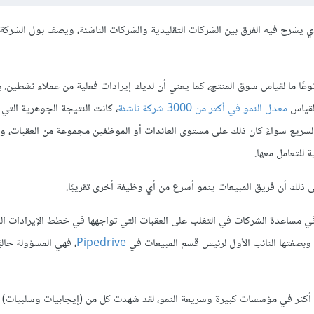
 يشرح فيه الفرق بين الشركات التقليدية والشركات الناشئة، ويصف بول الشركة 
وعًا ما لقياس سوق المنتج، كما يعني أن لديك إيرادات فعلية من عملاء نشطين. ب
لقياس
معدل النمو في أكثر من 3000 شركة ناشئة
، كانت النتيجة الجوهرية التي 
 السريع سواءً كان ذلك على مستوى العائدات أو الموظفين مجموعة من العقبات، و
للتعامل معها.
ى ذلك أن فريق المبيعات ينمو أسرع من أي وظيفة أخرى تقريبًا.
25 عامًا كصانعة أرباح، تعتبر Tara Bryant مخضرمة في مساعدة الشركات في التغلب على العقبات التي تواجهها في خطط الإيرادا
Pipedrive
، فهي المسؤولة حاليً
اتها العملية، تمكنت من زيادة المبيعات السنوية بنسبة 100% أو أكثر في مؤسسات كبيرة وسريعة النمو، لقد شهدت كل من (إيجابيات وسل