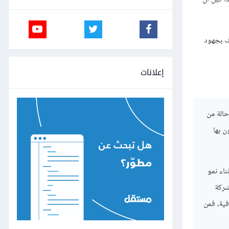
اف بجهود
إعلانات
حالة من
ة ويلتزمون بها
ثناء نمو
 الشركة
ية، فمن