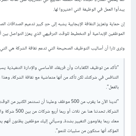
يبدأوا العمل في الوظيفة التي اختيروا لها.
إن حماية وتعزيز الثقافة الإيجابية يشبه إلى حدٍ كبير تدعيم الصداقات ا
الموظفين الإبداعية أو التخطيط للوقت الترفيهي الذي يعزز التواصل بين أعضا
وترى تارا أن أساليب التوظيف الصحيحة التي تدعم ثقافة الشركة هي التي تميّز Piperdrive عن غيرها من ا
"تأكد من توظيف الكفاءات وأن فريقك الأساسي والإدارة التنفيذية يسي
بالفعل".
"لدينا الآن ما يقرب من 500 موظف وعلينا أن نستثمر ا
الشركة، تحدثنا
معك ربما يقاومون التغيير بشدة، وسيأتي إليك موظفين يظنون أنهم يع
المؤكد أنها ستكون من سلبيات للنمو".