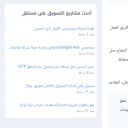
أحدث مشاريع التسويق على مستقل
فريق العمل
تهيئة مدونة ووردبريس للقبول لدى ادسنس
منذ 1 ساعة
متخصص Google Ads لإطلاق وإدارة حملة لشركة مقاولات 
النجاح مثل
وتشطيبات – Lead Generation
منذ 3 ساعة
حتفاظ
خبير أدسنس لحل مشكلة عدم وصول رمز التحقق OTP
منذ 4 ساعة
لء المقاعد.
مسوق رقمي لإدارة التسويق بالكامل لتطبيق جوال
منذ 11 ساعة
لى عمق
ملم بالعلوم الشرعية لادارة (استغرام -حساب توك توك)
ومات
منذ 11 ساعة