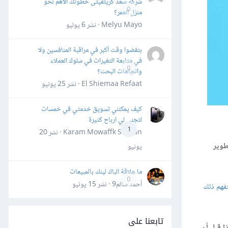
شركة سعد كريتفيتى خطوتك الأهم نحو
0
منزل العمر؟
Melyu Mayo · نشر
6 يوليو
بتقضوا وقت أكبر في مراقبة المنافسين ولا
في متابعة التغيرات في سلوك العملاء
0
واتجاهات البحث؟
El Shiemaa Refaat · نشر
25 يونيو
كيف يمكنني تسويق خدمتي في خمسات
لتجني لي ارباح كثيرة
1
Karam Mowaffk Sarhan · نشر
20
طوير
يونيو
ما علاقة الباك لينك بالمبيعات
0
أحمد سالم9 · نشر
15 يونيو
 Zappos تتفهم ذلك
تابعنا على
فة الشركة حيث يجيبون على مكالمات العملاء ويعملون في مستودعات Zappos، كل هذا قبل أن