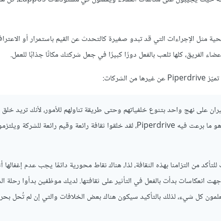
لصحية مثل الإجراءات التي قد تبدو صغيرة كالتحدث عن القيم باستمرار أو الاعتر
ء الفريق، كلها تلعب بالفعل دورًا كبيرًا في جعل شركتك مكانًا جذابًا للعمل.
لشركات:
ران على نهج واحد بتنوع خلفياتهم وحتى طريقة تناولهم للأمور، لأنك تريد خلق 
التنافس في شركتك لكن تأكد من أنها متماشية مع ثقافة الشركة، وهذا هو ما برعت فيه Piperdrive، لقد خلقوا ثقافة رائعة وقيم رائعة للشرك
لكثير من الوقت للتأكد من التزامنا بهذه الثقافة، لذا، هناك نقاط محورية دائمًا يجب عدم إغفالها أ
 هنا عن ثلاث أو ربما أربع شركات من بين 500 شركة واجهت انعكاسات بدأت بالفعل في التأثير على ثقافتها. لديك موظفين بدأوا رحلة
لمون كل شيء، لذلك بالتأكيد سيكون هناك بعض الخلافات والتي إن لم تُحل بحرف