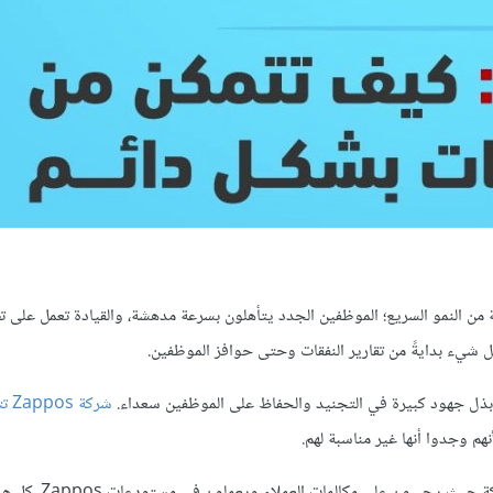
 من النمو السريع؛ الموظفين الجدد يتأهلون بسرعة مدهشة، والقيادة تعمل على ت
شيء بدايةً من تقارير النفقات وحتى حوافز الموظفين.
بذل جهود كبيرة في التجنيد والحفاظ على الموظفين سعداء.
شركة
كما يقضي المدراء الجدد أيضًا خمسة أسابيع في التدريب على ثقا