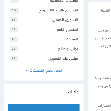
الشبكات الاجتماعية
101
التسويق بالبريد الالكتروني
الناشئة
122
التسويق الضمني
91
استسراع النمو
22
رغم ذلك،
توصلوا إليها
المبيعات
82
التي قد
تجارب ونصائح
22
مبادئ علم التسويق
82
اعرض جميع التصنيفات
ت المعقدة، بدءًا
ا عن بناء
إعلانات
بيات) انتصارات