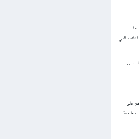
أما
قائمة التي
يك على
هم على
مّا يعدّ