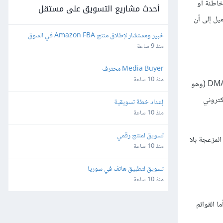
خاطئة أو
أحدث مشاريع التسويق على مستقل
يل إلى أن
خبير ومستشار لإطلاق منتج Amazon FBA في السوق 
الأمريكي (مع التدريب ونقل الخبرة)
منذ 9 ساعة
Media Buyer محترف
منذ 10 ساعة
قد يعني استخدام عنوان بريد إلكتروني تابع لنطاق مجاني مثل GMail أو Hotmail أن رسائل البريد الإلكتروني ستفشل في المرور من خلال فحص DMARC (وهو
كتروني
إعداد خطة تسويقية
منذ 10 ساعة
تسويق لمنتج رقمي
لمزعجة بلا
منذ 10 ساعة
تسويق لتطبيق هاتف في سوريا
منذ 10 ساعة
ويق عبر البريد الإلكتروني. ومن المعتاد أن تنضب القوائم في فترة أقل من 6 أشهر، أما القوائم