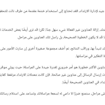
جيد لإدارة الارتداد، فقد تحتاج إلى استخدام خدمة مقدمة من طرف ثالث للتحقق 
ثل BriteVerify أو Kickbox وتحقق من قائمتك. إزالة العناوين غير الفعالة شيء سهل جدًا. لكن! قد ترى أيضًا بعض الخ
امًا قد لا يكون الخطوة الصحيحة، بل راسل تلك العناوين على مراحل.
 لتبدأ بها، وراقب النتائج، ثم أضف مجموعة صغيرة أخرى إن سارت الأمور على
 التفكير في مراسلتها.
ناوين الأكثر خطورة هو أمر ضروري لقدرة جيدة على المراسلة؛ حيث يولي موفرو 
ات إرسال الرسائل إلى عناوين غير صالحة. فإن كانت معدلات الارتداد مرتفعة كفاية
تداد في العناوين الصحيحة أيضًا.
لى مراحل، ستمنع ضررًا لا داعي له لسمعة مراسلاتك وتساعد على استلام رسائل