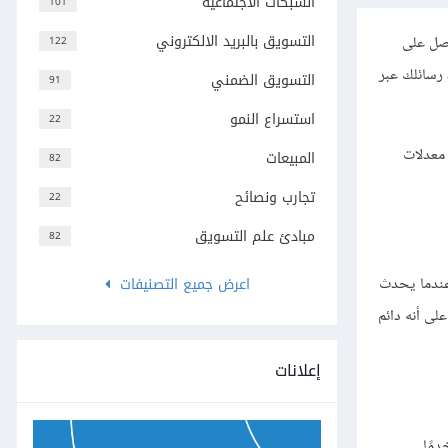
الشبكات الاجتماعية
101
التسويق بالبريد الالكتروني
حصل على
122
د رسائلك عبر
التسويق الضمني
91
استسراع النمو
22
ل المشاكل ذات معدلات
المبيعات
82
تجارب ونصائح
22
مبادئ علم التسويق
82
اعرض جميع التصنيفات
 عندما يحدث
على أنه دائم
إعلانات