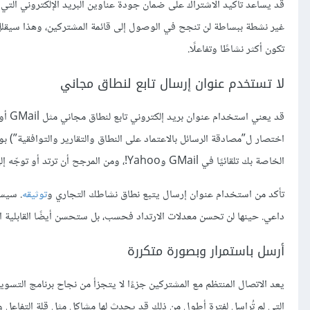
قد يساعد تأكيد الاشتراك على ضمان جودة عناوين البريد الإلكتروني التي 
غير نشطة ببساطة لن تنجح في الوصول إلى قائمة المشتركين، وهذا سيقلل الك
تكون أكثر نشاطًا وتفاعلًا.
لا تستخدم عنوان إرسال تابع لنطاق مجاني
اختصار ل”مصادقة الرسائل بالاعتماد على النطاق والتقارير والتوافقية”) بو
الخاصة بك تلقائيًا في GMail وYahoo!، ومن المرجح أن ترتد أو توجّه إلى صندوق الرسائل المزعجة في العديد من النطاقات الأخرى المستقبلة.
تأكد من استخدام عنوان إرسال يتبع نطاق نشاطك التجاري و
توثيقه
. سيسا
داعي. حينها لن تحسن معدلات الارتداد فحسب، بل ستحسن أيضًا القابلية العا
أرسل باستمرار وبصورة متكررة
التي لم تُراسل لفترة أطول من ذلك قد يحدث لها مشاكل مثل قلة التفاعل وش