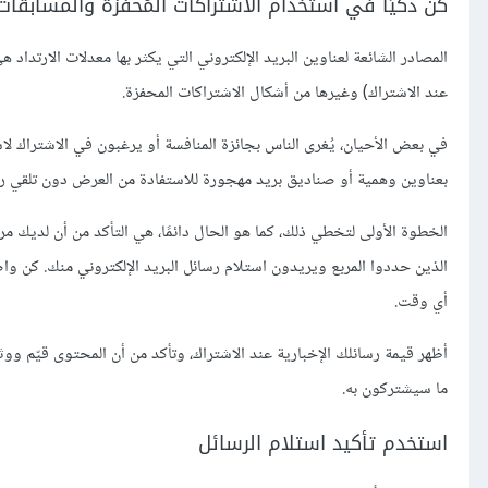
كن ذكيًا في استخدام الاشتراكات المُحفَّزة والمسابقات
المصادر الشائعة لعناوين البريد الإلكتروني التي يكثر بها معدلات الار
عند الاشتراك) وغيرها من أشكال الاشتراكات المحفزة.
في بعض الأحيان، يُغرى الناس بجائزة المنافسة أو يرغبون في الاشتراك لاس
بعناوين وهمية أو صناديق بريد مهجورة للاستفادة من العرض دون تلقي رسا
الخطوة الأولى لتخطي ذلك، كما هو الحال دائمًا، هي التأكد من أن لديك م
الذين حددوا المربع ويريدون استلام رسائل البريد الإلكتروني منك. كن و
أي وقت.
أظهر قيمة رسائلك الإخبارية عند الاشتراك، وتأكد من أن المحتوى قيّم ووث
ما سيشتركون به.
استخدم تأكيد استلام الرسائل