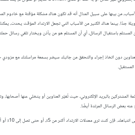
اب، من بينها على سبيل المثال أنه قد تكون هناك مشكلة مؤقتة مع خادوم المست
لة جدًا. بينما هناك الكثير من الأسباب التي تجعل الارتداد المؤقت يحدث، يمكن
المستلم باستقبال الرسائل، أي أن المستلم هو من يأذن ويختار تلقي رسائل حملتك،
ن الاستمرار في مراسلة تلك العناوين دون اتخاذ إجراء والتحقق من جانبك سيضر بسمعة مراسلتك مع مزودي
لمستقبل.
ة المشتركين بالبريد الإلكتروني، حيث تُغيَّر العناوين أو يتخلي عنها أصحابها، وتغي
عنه بعض الرسائل المرتدة أيضًا.
معيار الارتداد المقبول أقل من 2٪، وأي تجاوز لهذا المعدل 