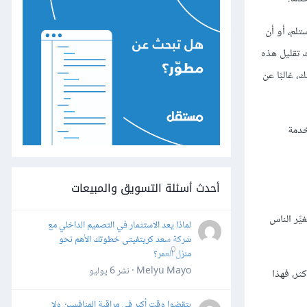
لم، أو أن
ك تقليل هذه
 غالبًا عن
 خدمة
أحدث أسئلة التسويق والمبيعات
ِّر الناس
لماذا يعد الاستثمار في التصميم الداخلي مع
شركة سعد كريتفيتى خطوتك الأهم نحو
0
منزل العمر؟
Melyu Mayo · نشر
6 يوليو
يجب أن يسترعى انتباهك. فإن كنت ترى معدلات الارتداد أكثر من 5٪، أو حتى تصل إلى 10٪ أو أكثر، فهذا
بتقضوا وقت أكبر في مراقبة المنافسين ولا