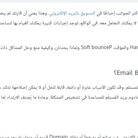
 أكثر الجوانب إحباطًا في
التسويق بالبريد الإلكتروني
. وهذا يعني أن قارئك لم ي
ًّا لا يمكنك التعامل معه. في الواقع، توجد إجراءات كثيرة يمكنك القيام بها لتساع
في هذه المقالة، سنتعرف على الاختلافات بين الارتداد الدائم Hard bounce والمؤقت Soft bounceP ولماذا يحدثان، وكيفية منع وح
 المستلم. وقد تكون الأسباب عابرة أو دائمة، قابلة للحل أو لا يمكن إصلاحها؛ لذلك
 خادوم بريد المُستلِم للمساعدة في تشخيص المشكلة. وعادة ما يُصنف الارتداد إما 
ه خطأ أو نطاق Domain قديم أو عنوان لم يعد مستخدمًا.