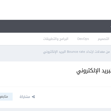
التصميم
DevOps
البرامج والتطبيقات
رتداد Bounce rate البريد الإلكتروني
متابعو
مشاركة