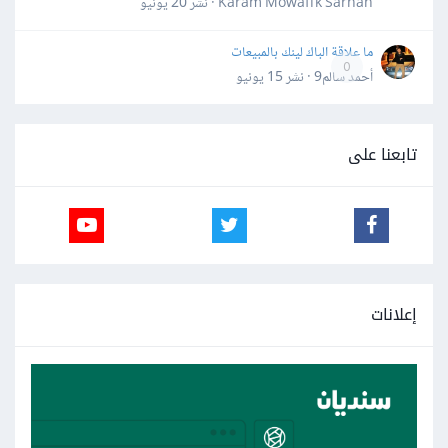
Karam Mowaffk Sarhan · نشر
20 يونيو
ما علاقة الباك لينك بالمبيعات
0
أحمد سالم9 · نشر
15 يونيو
تابعنا على
إعلانات