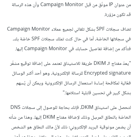
من عنوان IP موثّق من قبل Campaign Monitor وأن هذه الرسالة
قد تكون مزوّرة.
تضاف سجلات SPF بشكل تلقائي لجميع عملاء Campaign Monitor
في سجلاتها الخاصّة، أما في حال كنت تملك سجلات SPF خاصّة بك،
فتأكد من إضافة تفاصيل حسابك في Campaign Monitor إليها.
"يعدّ مفتاح الـ DKIM طريقة للاستيثاق تعتمد على إضافة توقيع مشفّر
Encrypted signature للرسالة الإلكترونية، وهو أحد أكثر الوسائل
فعّالية لمكافحة إساءة استعمال الرسائل الإلكترونية ويمكن أن يُسهم
بشكل كبير في تحسين قابلية استلامها."
لتحصل على استيثاق DKIM، فإنك بحاجة للوصول إلى سجلات DNS
الخاصّة بالنطاق المرسِل وذلك لإضافة مفتاح DKIM إليها، وهذا من شأنه
أن يضمن موثوقية البريد الإلكتروني؛ ذلك لأنّ مالك النطاق هو الشخص