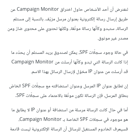
لنفترض أن أحد الأشخاص حاول اختراق Campaign Monitor عن
طريق إرسال رسالة إلكترونية بعنوان مرسل مزيّف. بالنسبة إلى مستلم
الرسالة، ستبدو وكأنّها رسالة موثّقة، ولكنّها تحتوي على محتوى ضارّ ومن
مصدر غير موثوق.
في حالة وجود سجلّات SPF، يمكن لصندوق بريد المستلم أن يحدّد ما
إذا كانت الرسالة التي تبدو وكأنّها أرسلت من Campaign Monitor
قد أرسلت من عنوان IP مخوّل لإرسال الرسائل بهذا الاسم.
إن تطابق عنوان IP المرسل وعنوان استضافته مع سجلّات SPF الخاصّ
بنطاق المرسل، فإن الرسالة تكون موثّقة بالاعتماد على سجلّات SPF.
أما في حال كانت الرسالة مرسلة من استضافة أو عنوان IP لا يطابق ما
هو موجود في سجلات SPF الخاصة بـ Campaign Monitor،
فسيعرف الخادوم المستقبل للرسائل أن الرسالة الإلكترونية ليست قادمة