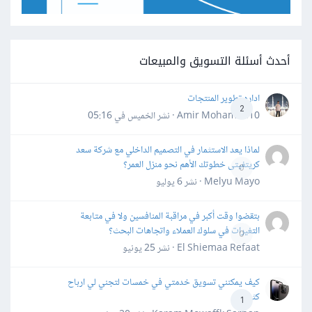
أحدث أسئلة التسويق والمبيعات
اداره تطوير المنتجات
2
Amir Mohamed10 · نشر
الخميس في 05:16
لماذا يعد الاستثمار في التصميم الداخلي مع شركة سعد
كريتفيتى خطوتك الأهم نحو منزل العمر؟
0
Melyu Mayo · نشر
6 يوليو
بتقضوا وقت أكبر في مراقبة المنافسين ولا في متابعة
التغيرات في سلوك العملاء واتجاهات البحث؟
0
El Shiemaa Refaat · نشر
25 يونيو
كيف يمكنني تسويق خدمتي في خمسات لتجني لي ارباح
كثيرة
1