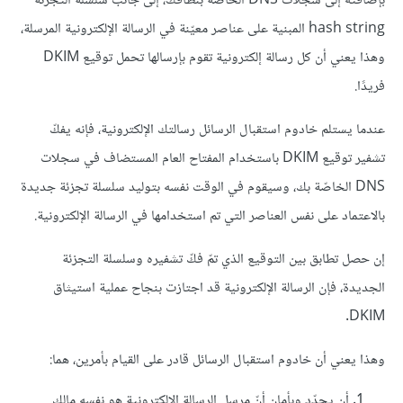
بإضافته إلى سجلات DNS الخاصة بنطاقك، إلى جانب سلسلة التجزئة
hash string المبنية على عناصر معيّنة في الرسالة الإلكترونية المرسلة،
وهذا يعني أن كل رسالة إلكترونية تقوم بإرسالها تحمل توقيع DKIM
فريدًا.
عندما يستلم خادوم استقبال الرسائل رسالتك الإلكترونية، فإنه يفكّ
تشفير توقيع DKIM باستخدام المفتاح العام المستضاف في سجلات
DNS الخاصّة بك، وسيقوم في الوقت نفسه بتوليد سلسلة تجزئة جديدة
بالاعتماد على نفس العناصر التي تم استخدامها في الرسالة الإلكترونية.
إن حصل تطابق بين التوقيع الذي تمّ فكّ تشفيره وسلسلة التجزئة
الجديدة، فإن الرسالة الإلكترونية قد اجتازت بنجاح عملية استيثاق
DKIM.
وهذا يعني أن خادوم استقبال الرسائل قادر على القيام بأمرين، هما:
أن يحدّد وبأمان أنّ مرسِل الرسالة الإلكترونية هو نفسه مالك