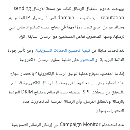
ويبحث خادوم استقبال الرسائل كذلك عن سمعة الإرسال sending
reputation المرتبطة بنطاق domain المرسل وعنوان IP الخاص به.
وهناك عوامل أخرى تلعب دورًا مهمّاً في نجاح عملية تسليم الرسائل التي
ترسلها، ومنها: المحتوى، تفاعل المستلمين مع الرسائل السابقة، الخ.
لقد تحدّثنا سابقًا عن
كيفية تحسين الحملات التسويقية
، وعن تأثير جودة
القائمة البريدية أو
المحتوى
على قابلية تسليم الرسائل الإلكترونية.
إذًا، ما المقصود بنجاح عملية توثيق الرسالة الإلكترونية؟ باختصار، نجاح
هذه العملية يعني أن الخادوم الذي يستقبل الرسائل الإلكترونية قد قام
بالتحقق من سجلّات SPF المتعلقة بتلك الرسالة، ومفتاح DKIM المرتبط
بالرسالة وبالنطاق المرسل، وأن الرسالة المرسلة قد تجاوزت هذه
الاختبارات بنجاح.
عند استخدام Campaign Monitor في إرسال الرسائل التسويقية،