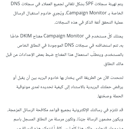
يتم تهيئة سجلات SPF بشكل تلقائي لجميع العملاء في سجلات DNS
الخاصة بـ Campaign Monitor، ويُجري خادوم استقبال الرسائل
عملية التحقق آنفة الذكر في هذه السجلات.
يمتلك كلّ مستخدم في Campaign Monitor مفتاح DKIM خاصًّا
به، تتم استضافته في سجلات DNS الموجودة في النطاق الخاص
بالمستخدم، ويتطلّب استعمال هذا المفتاح ضبط بعض الإعدادات من قبل
مالك النطاق.
لنتحدث الآن عن الطريقة التي يختار بها خادوم البريد بين أن يقبل أو
يرفض حملتك البريدية بالاستناد إلى كيفية تحديده لمدى موثوقية
الحملة وصحّتها.
قد تلتزم في رسالتك الإلكترونية بجميع قواعد مكافحة الرسائل المزعجة،
ويكون مضمون الرسالة جيّدًا، وتكون مرسلة من النطاق المسجل باسم
مشروعك التجاري، ولكن هذا كلّه ليس كافياً لتتمكن هذه الرسالة من