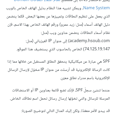
يشير الاختصار DNS إلى مصطلح
نظام أسماء النطاقات Domain
Name System
، ويمكن تشبيه هذا النظام بدليل الهاتف الخاص بالويب
الذي يعمل على تنظيم النطاقات وتمييزها عن بعضها البعض. فكما يتضمن
دليل الهاتف أسماء (مثل: زيد عمرو) ورقم الهاتف الخاص بهذا الاسم، فإن
نظام أسماء النطاقات يتضمن عناوين ويب (مثل:
academy.hsoub.com) إلى عنوان IP الفيزيائي (مثل:
74.125.19.147) الخاص بالحاسوب الذي يستضيف هذا الموقع.
SPF هي عبارة عن ميكانيكية يتحقق النطاق المستقبل من خلالها مما إذا
كانت الرسالة الإلكترونية قد أرسلت من عنوان IP مخوّل لإرسال الرسائل
الإلكترونية باسم مدراء نطاق معيّن.
عندما تنشئ سجلّ SPF، فإنّك تضع قائمة بعناوين IP أو الاستضافات
المرسلة للرسائل والتي تخوّلها إرسال رسائل تحمل اسم نطاقك الخاصّ.
قد يبدو الأمر معقدًا، ولكن إليك المثال التالي لتوضيح الصورة: