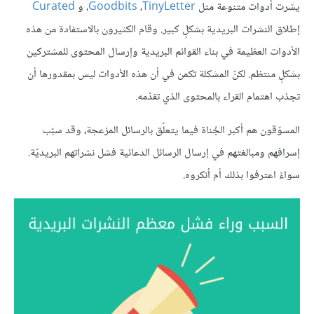
يسّرت أدوات متنوعة مثل
TinyLetter
،
Goodbits
، و
Curated
إطلاق النشرات البريدية بشكلٍ كبير. وقام الكثيرون بالاستفادة من هذه
الأدوات العظيمة في بناء القوائم البريدية وإرسال المحتوى للمشتركين
بشكلٍ منتظم. لكنّ المشكلة تكمن في أن هذه الأدوات ليس بمقدورها أن
تجذب اهتمام القراء بالمحتوى الذي تقدّمه.
المسوّقون هم أكبر الجُناة فيما يتعلّق بالرسائل المزعجة، وقد سبّب
إسرافهم ومبالغتهم في إرسال الرسائل الدعائية فشل نشراتهم البريديّة.
سواءً اعترفوا بذلك أم أنكروه.