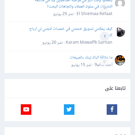
بتقضوا وقت أكبر في مراقبة المنافسين ولا في متابعة
التغيرات في سلوك العملاء واتجاهات البحث؟
0
El Shiemaa Refaat · نشر
25 يونيو
كيف يمكنني تسويق خدمتي في خمسات لتجني لي ارباح
كثيرة
1
Karam Mowaffk Sarhan · نشر
20 يونيو
ما علاقة الباك لينك بالمبيعات
0
أحمد سالم9 · نشر
15 يونيو
تابعنا على