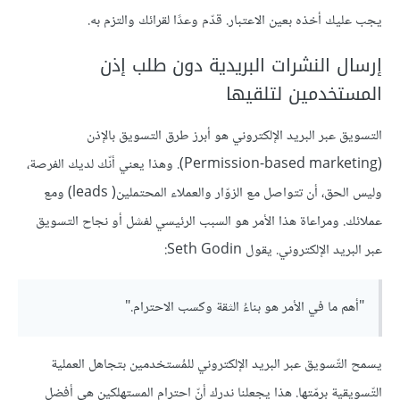
يجب عليك أخذه بعين الاعتبار. قدّم وعدًا لقرائك والتزم به.
إرسال النشرات البريدية دون طلب إذن
المستخدمين لتلقيها
التسويق عبر البريد الإلكتروني هو أبرز طرق التسويق بالإذن
(Permission-based marketing). وهذا يعني أنّك لديك الفرصة،
وليس الحق، أن تتواصل مع الزوّار والعملاء المحتملين( leads) ومع
عملائك. ومراعاة هذا الأمر هو السبب الرئيسي لفشل أو نجاح التسويق
عبر البريد الإلكتروني. يقول Seth Godin:
"أهم ما في الأمر هو بناءُ الثقة وكسب الاحترام."
يسمح التّسويق عبر البريد الإلكتروني للمُستخدمين بتجاهل العملية
التّسويقية برمّتها. هذا يجعلنا ندرك أنّ احترام المستهلكين هي أفضل