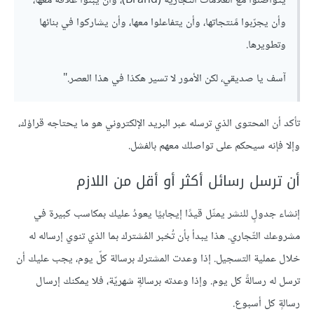
يتواصلوا مع العلامات التجارية (Brand)، وأن يبنوا علاقةً معها،
وأن يجرّبوا مًنتجاتها، وأن يتفاعلوا معها، وأن يشاركوا في بنائها
وتطويرها.
آسف يا صديقي، لكن الأمور لا تسير هكذا في هذا العصر."
تأكد أن المحتوى الذي ترسله عبر البريد الإلكتروني هو ما يحتاجه قراؤك،
وإلا فإنه سيحكم على تواصلك معهم بالفشل.
أن ترسل رسائل أكثر أو أقل من اللازم
إنشاء جدولٍ للنشر يمثّل قيدًا إيجابيًا يعودُ عليك بمكاسب كبيرة في
مشروعك التّجاري. هذا يبدأ بأن تُخبر المُشترك بما الذي تنوي إرساله له
خلال عملية التسجيل. إذا وعدت المشترك برسالة كلّ يوم، يجب عليك أن
ترسل له رسالةً كل يوم. وإذا وعدته برسالةٍ شهريّة، فلا يمكنك إرسال
رسالةٍ كل أسبوع.