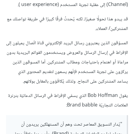
(Channel) إلى عقلية تجربة المستخدم (user experience ).
قد يبدو هذا تحولًا صغيرًا، لكنه يُحدثُ فرقًا كبيرًا في طريقة تواصلك مع
المشتركين/ العملاء.
المسوّقون الذين يعتبرون رسائل البريد الإلكتروني قناة اتّصال يميلون إلى
الإفراط في إرسال الرسائل والعروض ويستخدمون القوائم البريدية بدون
مراعاة أو اهتمام باحتياجات ومطالب المشتركين. أما المسوقون الذين
يركزون على تجربة المستخدم فإنّهم يسعون لتقديم المحتوى الذي
يساعد المشتركين على النجاح. ولذلك يُكافَؤون بالمقابل بولائهم.
يقول Bob Hoffman الذي يسمّي الإفراط في الرسائل الدعائيّة بثرثرة
العلامات التجاريّة Brand babble:
"يُدار التسويق المعاصر تحت وهم أن المستهلكين يريدون أن