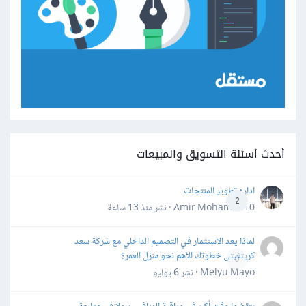
أحدث أسئلة التسويق والمبيعات
اداره تطوير المنتجات
2
Amir Mohamed10 · نشر
منذ 13 ساعة
لماذا يعد الاستثمار في التصميم الداخلي مع شركة سعد
كريتفيتى خطوتك الأهم نحو منزل العمر؟
0
Melyu Mayo · نشر
6 يوليو