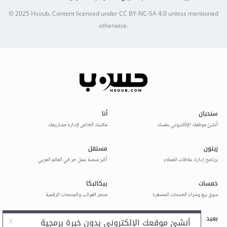
© 2025
Hsoub
.
Content licensed under
CC BY-NC-SA 4.0
unless mentioned
otherwise.