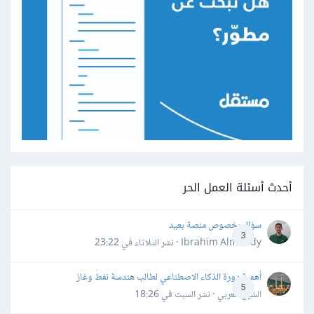
أحدث أسئلة العمل الحر
سؤال بخصوص منصة بعيد
3
Ibrahim Almahdy · نشر
الثلاثاء في 23:22
أهمية دورة الذكاء الاصطناعي لطالب هندسة نفط وغاز
5
الشيخ العربي · نشر
السبت في 18:26