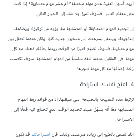
أيهما أسهل: تنفيذ عشر مهام مختلفة؟ أم عشر مهام متشابهة؟ إذا كنت
مثل معظم الناس، فسوف تميل بلا شك إلى الخيار الثاني.
إن تجميع المهام المتطابقة أو المتشابهة معًا يزيد من تركيزك ويضاعف
إنتاجيتك وينتقل بسرعتك إلى مستوى جديد كليًا. ولكن عندما تنتقل بين
مهام متباينة، فسوف تضيّع كثيرًا من الوقت ريثما يتأقلم ذهنك مع كل
مهمة. في المقابل، عندما تنفذ سلسلةً من المهام المتشابهة، سوف تكتسب
زخمًا إضافيًا مع كل مهمة تنجزها.
4. امنح نفسك استراحة
ترتبط هذه النصيحة بالنصيحة التي سبقتها، إذ من فوائد ربط المهام
المتشابهة معًا أنه يسهّل عليك تحديد الوقت الذي تحتاج فيه فعلًا إلى
الاستراحة.
إنك تسعى بالطبع إلى زيادة سرعتك، ولذلك فإن
استراحاتك
قد تكون