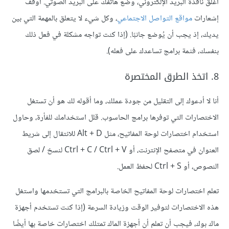
أغلق نافذة البريد الإلكتروني، وضع هاتفك على البريد الصوتي. أوقف
إشعارات
مواقع التواصل الاجتماعي
، وكل شيء لا يتعلق بالمهمة التي بين
يديك، إذ يجب أن يُوضع جانبًا. (إذا كنت تواجه مشكلة في فعل ذلك
بنفسك، فثمة برامج تساعدك على فعله).
8. اتخذ الطرق المختصرة
أنا لا أدعوك إلى التقليل من جودة عملك، وما أقوله لك هو أن تستغل
الاختصارات التي توفرها برامج الحاسوب. قلل استخدامك للفأرة، وحاول
استخدام اختصارات لوحة المفاتيح، مثل Alt + D للانتقال إلى شريط
العنوان في متصفح الإنترنت، أو Ctrl + C / Ctrl + V لنسخ / لصق
النصوص، أو Ctrl + S لحفظ العمل.
تعلم اختصارات لوحة المفاتيح الخاصة بالبرامج التي تستخدمها واستغل
هذه الاختصارات لتوفير الوقت وزيادة السرعة (إذا كنت تستخدم أجهزة
ماك بوك، فيجب أن تعلم أن أجهزة الماك تمتلك اختصارات خاصة بها أيضًا