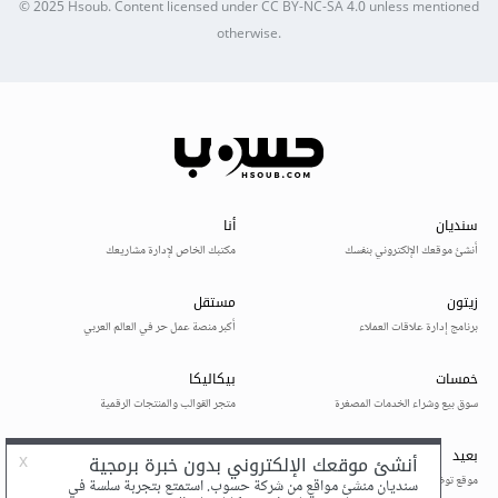
© 2025
Hsoub
.
Content licensed under
CC BY-NC-SA 4.0
unless mentioned
otherwise.