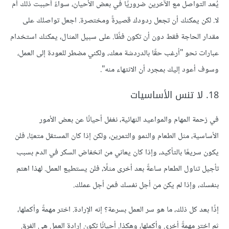
يُعد التواصل مع الآخرين ضروريًا في بعض الأحيان، سواءً أحببت ذلك أم
لا. لكن يمكنك أن تجعل ردودك قصيرةً ومختصرة. اجعل تواصلك على
مقدار الحاجة فقط دون أن تكون فظًا. على سبيل المثال، يمكنك استخدام
عبارات نحو "أرغب حقًا بالدردشة معك، ولكني مضطر للعودة إلى العمل،
وسوف أعود إليك بمجرد أن الانتهاء منه".
18. لا تنس الأساسيات
في زحمة المهام والمواعيد النهائية، نغفل أحيانًا عن بعض الأمور
الأساسية، مثل الطعام والنمو والتمرين، ولكن إذا كان المستقل متعبًا، فلن
يكون سريعًا بالتأكيد، وإذا كان يعاني من انخفاض السكر في الدم بسبب
تأجيل تناول الطعام ساعةً بعد أخرى مثلًا، فلن يستطيع العمل. لهذا اهتم
بنفسك، وإذا لم يكن من أجل نفسك فمن أجل عملك.
إذًا بعد كل ذلك، ما هو سر العمل بسرعة؟ إنه الإرادة. اختر مهمةً وأكملها،
ثم اختر مهمةً أخرى وأكملها، وهكذا. أحيانًا تكون إرادة العمل هي الفرق