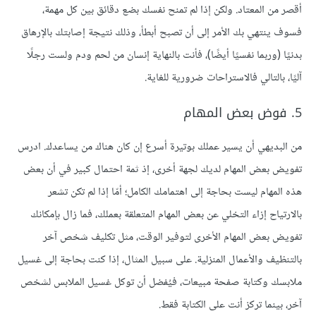
أقصر من المعتاد. ولكن إذا لم تمنح نفسك بضع دقائق بين كل مهمة،
فسوف ينتهي بك الأمر إلى أن تصبح أبطأ، وذلك نتيجة إصابتك بالإرهاق
بدنيًا (وربما نفسيًا أيضًا)، فأنت بالنهاية إنسان من لحم ودم ولست رجلًا
آليًا، بالتالي فالاستراحات ضرورية للغاية.
5. فوض بعض المهام
من البديهي أن يسير عملك بوتيرة أسرع إن كان هناك من يساعدك. ادرس
تفويض بعض المهام لديك لجهة أخرى، إذ ثمة احتمال كبير في أن بعض
هذه المهام ليست بحاجة إلى اهتمامك الكامل؛ أمّا إذا لم تكن تشعر
بالارتياح إزاء التخلي عن بعض المهام المتعلقة بعملك، فما زال بإمكانك
تفويض بعض المهام الأخرى لتوفير الوقت، مثل تكليف شخص آخر
بالتنظيف والأعمال المنزلية. على سبيل المثال، إذا كنت بحاجة إلى غسيل
ملابسك وكتابة صفحة مبيعات، فيُفضل أن توكل غسيل الملابس لشخص
آخر، بينما تركز أنت على الكتابة فقط.