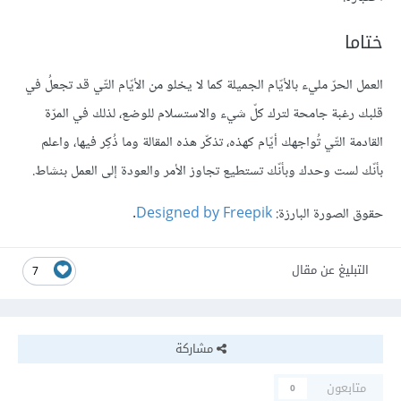
ختاما
العمل الحرّ مليء بالأيّام الجميلة كما لا يخلو من الأيّام التّي قد تجعلُ في
قلبك رغبة جامحة لترك كلّ شيء والاستسلام للوضع، لذلك في المرّة
القادمة التّي تُواجهك أيّام كهذه، تذكّر هذه المقالة وما ذُكِر فيها، واعلم
بأنّك لست وحدك وبأنّك تستطيع تجاوز الأمر والعودة إلى العمل بنشاط.
حقوق الصورة البارزة:
Designed by Freepik
.
التبليغ عن مقال
7
مشاركة
متابعون
0