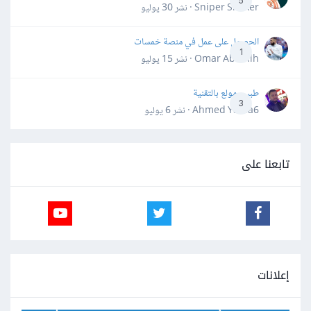
5
Sniper Shaker · نشر
30 يوليو
الحصول على عمل في منصة خمسات
1
Omar Abdallh · نشر
15 يوليو
طبيب مولع بالتقنية
3
Ahmed Yahia6 · نشر
6 يوليو
تابعنا على
إعلانات