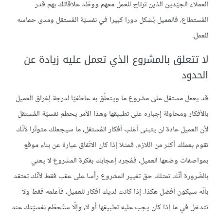
العملاء الجيّدين الذين ترتاح للعمل معهم ووطّد علاقاتك بهم قدر
المُستطاع، فالعميل يُشكل دورا كبيرا في نفسيّة المُستقل ومدى حماسه
للعمل.
لا تتعلق بالمشروع الذي تعمل عليه زيادة عن
الحدود
قد يعمل مستقل على مشروع ما ويتعلّق به عاطفيّا لدرجة إغراق العميل
بالأفكار ومحاولة إجباره على تطبيقها وهذا الأمر يحطم نفسيّة المُستقل
لأن العميل عادة لن يتبنى أغلب أفكار المُستقل، ما سيجعلك متوتّرا لأنّك
تقوم بعملك أكثر من اللازم. فمثلا إذا كان الاتّفاق عبارة عن بناء موقع
بمواصفات وضعها العميل، فمُجرد إعجابك بفكرة المشروع لا يعني
بالضّرورة أنّك تمتلك حق تغيير المشروع رأسا على عقب فقط لأنّك تعتقد
بأنّه سيكون أفضل هكذا. إذا كانت لديك أفكار للعميل، فأعلمه فقط ولا
تتدخل في ما إذا كان يجب عليه تطبيقها أو لا، وإلّا ستُحطّم نفسيّتك عند