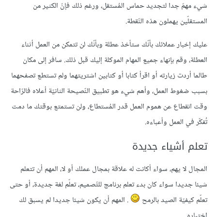
شيء مهمّ جدا لتجديد حماس المُستقل، ورغم ذلك فإنّ الكثير من
المستقلّين يهملون هذه النّقطة.
عليك إخبار عملائك بأنّك ستأخذ عطلة وبأنّك لن تتمكن من العمل أثناء
العطلة، وقم بإنهاء جميع المهام الموكلة إليك قبل ذلك. سافر إلى مكان
طالما أردت زيارته أو اقرأ كتابا أو كتابين اشتريتهما ولم تستطع تصفحهما
بسبب ضغوط العمل، وأهم شيء هو تطبيق النّصيحة الثانيّة أعلاه فالرّاحة
وقت انقطاع عن هموم العمل قدر المُستطاع، ولن تستمتع بوقتك ما دمت
تُفكّر في العمل وأعباءه.
تعلم أشياء جديدة
المجال لا يهم، سواء أكانت له علاقة بمجال عملك أو لا، المهم أن تتعلم
شيئا جديدا سواء كان بدء تعلم برنامج للتّصميم، تعلّم لغة جديدة، أو حتى
تعلّم كيفيّة الصيد بالرمح
. المهم أن يكون شيئا جديدا لم يسبق لك
اختباره.