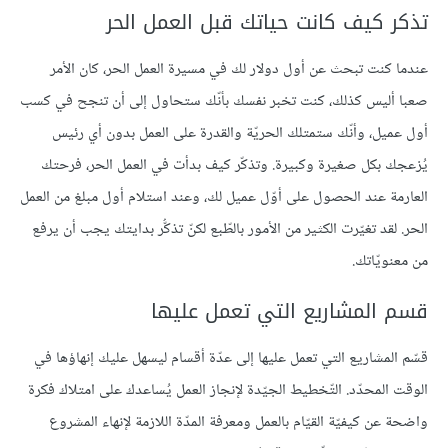
تذكر كيف كانت حياتك قبل العمل الحر
عندما كنت تبحث عن أول دولار لك في مسيرة العمل الحر، كان الأمر
صعبا أليس كذلك، كنت تخبر نفسك بأنّك ستحاول إلى أن تنجح في كسب
أول عميل، وأنّك ستمتلك الحريّة والقدرة على العمل بدون أي رئيس
يُزعجك بكل صغيرة وكبيرة. وتذكّر كيف بدأت في العمل الحر، فرحتك
العارمة عند الحصول على أوّل عميل لك، وعند استلام أول مبلغ من العمل
الحر. لقد تغيّرت الكثير من الأمور بالطّبع لكنّ تذكُّر بدايتك يجب أن يرفع
من معنويّاتك.
قسم المشاريع التي تعمل عليها
قسّم المشاريع التي تعمل عليها إلى عدّة أقسام ليسهل عليك إنهاؤها في
الوقت المحدّد. التّخطيط الجيّدة لإنجاز العمل يُساعدك على امتلاك فكرة
واضحة عن كيفيّة القيّام بالعمل ومعرفة المدّة اللازمة لإنهاء المشروع