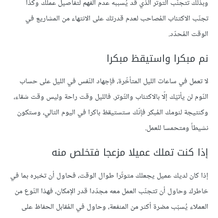
وبذلك تتجنّب التوتّر الذي قد يُسببه عدم الفهم لتفاصيل عملك وكذا
تجنّب الاكتئاب المُصاحب لعدم قدرتك على الانتهاء من المشاريع في
الوقت المُحدّد.
نم مبكرا واستيقظ مبكرا
لا تعمل في ساعات الليل المتأخّرة، فإجهاد النّفس في الليل على حساب
النّوم لن يأتيّك إلّا بالاكتئاب والتّوتر. فالليل وقت راحة وليس وقت شقاء،
وكنتيجة لنومك المُبكر فإنّك ستستيقظ باكرا في اليوم التالي، وستكون
نشيطاً ومتحمسا للعمل.
إذا كنت تملك عميلا مزعجا فتخلص منه
إذا كان لديك عميل يجعلك متوتّرا طوال الوقت، فحاول أن تخبره بما في
خاطرك وحاول أن تتجنّب العمل معه مجدّدا قدر الإمكان، فهذا النّوع من
العملاء يُسبّب مضرة أكثر من المنفعة، وحاول في المُقابل الحفاظ على