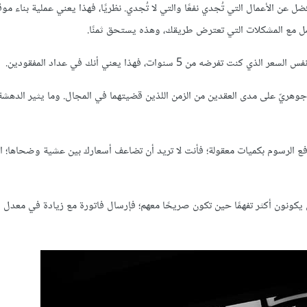
عن الأعمال التي تُجدي نفعًا والتي لا تُجدي. نظريًا، فهذا يعني عملية بناء موقع
مل مع المشكلات التي تعترض طريقك، وهذه يستحق ثمنًا.
 5 سنوات، فهذا يعني أنك في عداد المفقودين.
يّ على مدى العقدين من الزمن اللذين قضيتهما في المجال. وما يثير الدهشة، أ
فع الرسوم بكميات معقولة؛ فأنت لا تريد أن تضاعف أسعارك بين عشية وضحاها؛ ال
 يكونون أكثر تفهمًا حين تكون صريحًا معهم؛ فإرسال فاتورة مع زيادة في معدل 