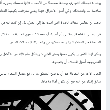
بينما لا تجعلك التجارب وحدها محصنًا من الأخطاء، فإنها تدعمك بصورة أفضل 
سلاسة لك ولعملائك؛ وفي أسوأ الأحوال، فهذا يعني معرفتك بكيفية التعا
يجب أن يعكس سعرُك الخبرةَ التي أتيت بها إلى العمل. لذا، إن كنت تفرض نفس السعر الذي كنت تفرضه من
في رحلتي الخاصة، يمكنني أن أخبرك أن معدلات سعري قد ارتفعت بشكل جوهر
الساحقة من العملاء لا زالوا متمسكين بي رغم ارتفاع معدلات السعر.
يمكن لهذا الأمر أن يكون صعبًا بعض الشيء؛ وبشكل عام فإنه من الأفضل ر
التدريجية أسهل للعملاء أن يتقبلوها.
الجزء الآخر من المعادلة هو أن توضح المنطق وراء رفع معدل السعر؛ الناس
سابق إنذار من المرجح أن يكون أمرًا مزعجًا.