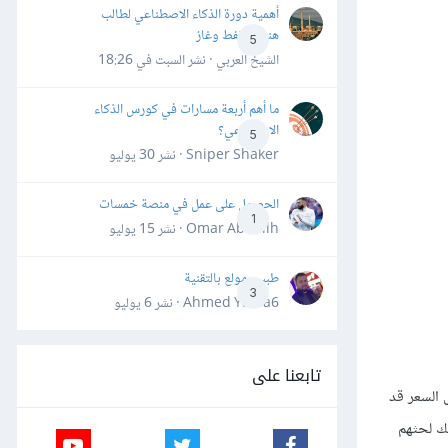
أهمية دورة الذكاء الاصطناعي لطالب
هندسة نفط وغاز
5
الشيخ العربي · نشر
السبت في 18:26
ما أهم أربعة مسارات في كورس الذكاء
الاصطناعي؟
5
Sniper Shaker · نشر
30 يوليو
الحصول على عمل في منصة خمسات
1
Omar Abdallh · نشر
15 يوليو
طبيب مولع بالتقنية
3
Ahmed Yahia6 · نشر
6 يوليو
تابعنا على
 السعر قد
تك لحثهم