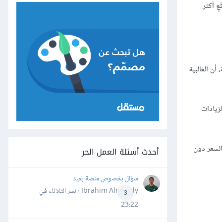
ٍ أكثر
ن الغالبية
زيادات
السعر دون
أحدث أسئلة العمل الحر
سؤال بخصوص منصة بعيد
Ibrahim Almahdy · نشر
الثلاثاء في
3
23:22