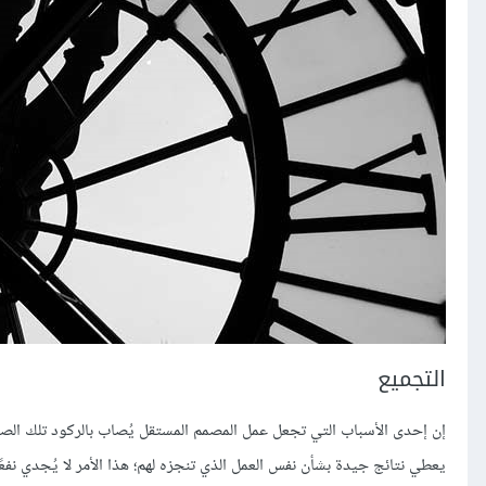
التجميع
إن إحدى الأسباب التي تجعل عمل المصمم المستقل يُصاب بالركود تلك الصعو
يعطي نتائج جيدة بشأن نفس العمل الذي تنجزه لهم؛ هذا الأمر لا يُجدي نفعً