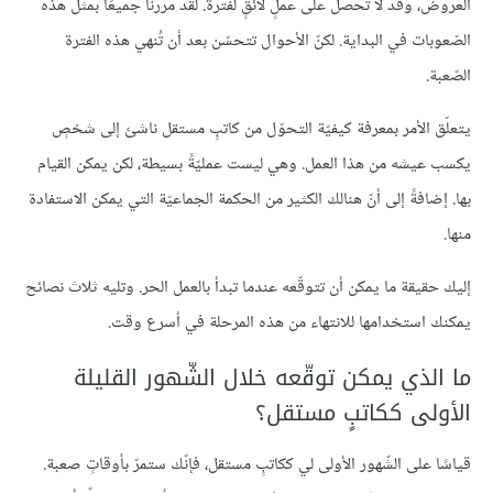
العروض، وقد لا تحصل على عملٍ لائقٍ لفترة. لقد مررنا جميعًا بمثل هذه
الصّعوبات في البداية. لكنّ الأحوال تتحسّن بعد أن تُنهي هذه الفترة
الصّعبة.
يتعلّق الأمر بمعرفة كيفيّة التحوّل من كاتبٍ مستقل ناشئ إلى شخصٍ
يكسب عيشه من هذا العمل. وهي ليست عمليّةً بسيطة، لكن يمكن القيام
بها. إضافةً إلى أنّ هنالك الكثير من الحكمة الجماعيّة التي يمكن الاستفادة
منها.
إليك حقيقة ما يمكن أن تتوقّعه عندما تبدأ بالعمل الحر. وتليه ثلاث نصائح
يمكنك استخدامها للانتهاء من هذه المرحلة في أسرع وقت.
ما الذي يمكن توقّعه خلال الشّهور القليلة
الأولى ككاتبٍ مستقل؟
قياسًا على الشّهور الأولى لي ككاتبٍ مستقل، فإنّك ستمرّ بأوقاتٍ صعبة.