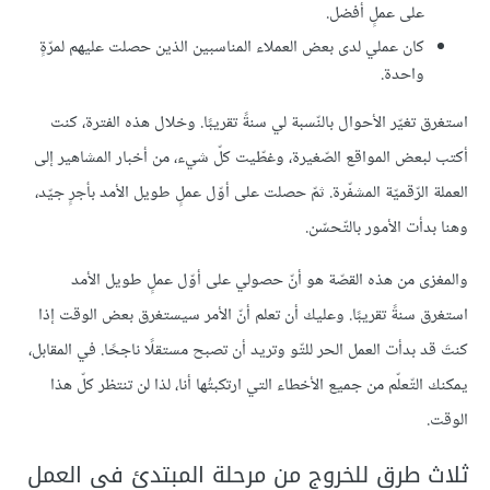
على عملٍ أفضل.
كان عملي لدى بعض العملاء المناسبين الذين حصلت عليهم لمرّةٍ
واحدة.
استغرق تغيّر الأحوال بالنّسبة لي سنةً تقريبًا. وخلال هذه الفترة، كنت
أكتب لبعض المواقع الصّغيرة، وغطّيت كلّ شيء، من أخبار المشاهير إلى
العملة الرّقميّة المشفّرة. ثمّ حصلت على أوّل عملٍ طويل الأمد بأجرٍ جيّد،
وهنا بدأت الأمور بالتّحسّن.
والمغزى من هذه القصّة هو أنّ حصولي على أوّل عملٍ طويل الأمد
استغرق سنةً تقريبًا. وعليك أن تعلم أنّ الأمر سيستغرق بعض الوقت إذا
كنتَ قد بدأت العمل الحر للتّو وتريد أن تصبح مستقلًا ناجحًا. في المقابل،
يمكنك التّعلّم من جميع الأخطاء التي ارتكبتُها أنا، لذا لن تنتظر كلّ هذا
الوقت.
ثلاث طرقٍ للخروج من مرحلة المبتدئ في العمل