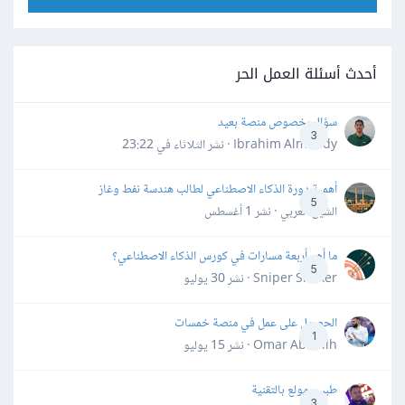
أحدث أسئلة العمل الحر
سؤال بخصوص منصة بعيد
3
Ibrahim Almahdy · نشر
الثلاثاء في 23:22
أهمية دورة الذكاء الاصطناعي لطالب هندسة نفط وغاز
5
الشيخ العربي · نشر
1 أغسطس
ما أهم أربعة مسارات في كورس الذكاء الاصطناعي؟
5
Sniper Shaker · نشر
30 يوليو
الحصول على عمل في منصة خمسات
1
Omar Abdallh · نشر
15 يوليو
طبيب مولع بالتقنية
3