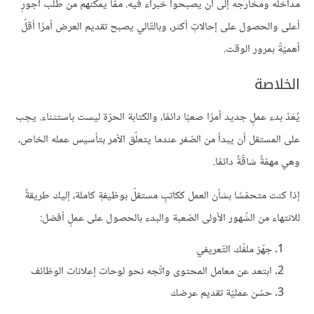
مداخله ومخارجه إلى أن يصبحوا خبراء فيه. ممّا يمكّنهم من طلب أجورٍ
أعلى والحصول على إحالاتٍ أكثر، وبالتّالي يصبح تقديم العرض أمرًا أقلّ
أهميّةً بمرور الوقت.
الخلاصة
يُعَدّ بدء عملٍ جديد أمرًا صعبًا دائمًا، والكتابة الحرّة ليست باستثناء. يجب
على المستقل أن يبدأ من الصّفر عندما يتعلّق الأمر بتأسيس عمله الخاص،
وهي مهمّةٌ شاقّةٌ دائمًا.
إذا كنت متحمّسًا بشأن العمل ككاتبٍ مستقلّ بوظيفةٍ كاملة، إليك طريقةٌ
للانتهاء من الشّهور الأولى الصّعبة والبدء بالحصول على عملٍ أفضل:
جهّز ملفّك التّعريفي
ابتعد عن معامل المحتوى واتّجه نحو لوحات إعلانات الوظائف
حسّن عمليّة تقديم عرضك