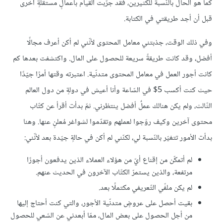
كما هو الحال بالنّسبة للكثيرين، فقد جرّبت القيام بأعمالٍ مستقلّةٍ أخرى
قبل أن أجد طريقتي في الكتابة.
وفي ذلك الوقت، جذبتني معامل المحتوى لأنّني لم أكن أعرف مجالًا
أفضل، وقد كانت طريقةً سريعة للحصول على المال. واكتشفت بعدها كم
كانت أجور العمل في معامل المحتوى متدنّية. اعتبرته وقتها أمرًا جيّدًا
حيث كنت أكسب 5$ في السّاعة وأنا أعيش في دولةٍ من دول العالم
الثّالث، ولم يكن هنالك عملٌ أفضل ينتظرني. ثمّ بدأت أقرأ عن كتّاب
محتوى آخرين وكيف روّجوا لعملهم وتقدّموا لشواغر مُعلنٍ عنها. وهنا
بدأت الأمور تتغيّر بالنّسبة لي، لكنّني لم أكن في حالةٍ جيّدة بعد لأنّني:
لم أتمكّن من إقناع أيّ من هؤلاء العملاء الذين يدفعون أجورًا
مرتفعة، والذين يستمرّ الكتّاب الآخرون في الحديث عنهم.
لم يكن ملفّي التّعريفي مكتملًا بعد.
بقيت أحصل على عروضٍ متدنّية الأجور، والتي كنت أحتاج إليها
من أجل الحصول على بعض المال، ممّا أبعدني عن السّعي للحصول