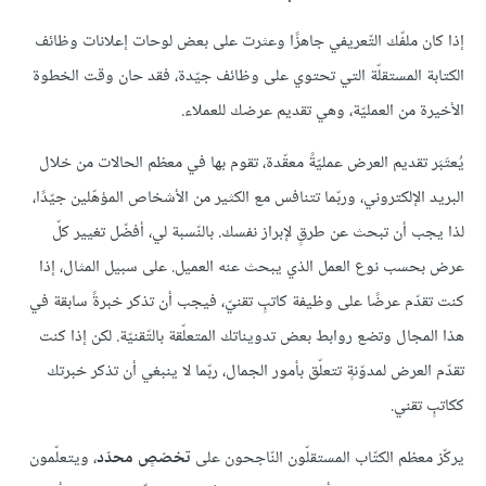
إذا كان ملفّك التّعريفي جاهزًا وعثرت على بعض لوحات إعلانات وظائف
الكتابة المستقلّة التي تحتوي على وظائف جيّدة، فقد حان وقت الخطوة
الأخيرة من العمليّة، وهي تقديم عرضك للعملاء.
يُعتَبَر تقديم العرض عمليّةً معقّدة، تقوم بها في معظم الحالات من خلال
البريد الإلكتروني، وربّما تتنافس مع الكثير من الأشخاص المؤهّلين جيّدًا،
لذا يجب أن تبحث عن طرقٍ لإبراز نفسك. بالنّسبة لي، أفضّل تغيير كلّ
عرض بحسب نوع العمل الذي يبحث عنه العميل. على سبيل المثال، إذا
كنت تقدّم عرضًا على وظيفة كاتبٍ تقنيّ، فيجب أن تذكر خبرةً سابقة في
هذا المجال وتضع روابط بعض تدويناتك المتعلّقة بالتّقنيّة. لكن إذا كنت
تقدّم العرض لمدوّنةٍ تتعلّق بأمور الجمال، ربّما لا ينبغي أن تذكر خبرتك
ككاتبٍ تقني.
يركّز معظم الكتّاب المستقلّون النّاجحون على
تخصّصٍ محدّد
، ويتعلّمون