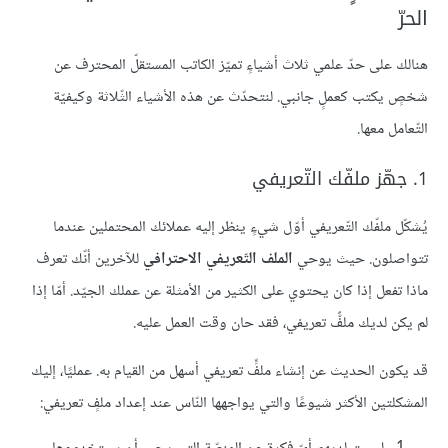
الحرّ
هنالك على حدّ علمي ثلاث أشياءٍ تميّز الكاتب المستقلّ المحترف عن
شخصٍ يكتب كعملٍ جانبي. لنتحدّث عن هذه الأشياء الثّلاثة وكيفيّة
التّعامل معها.
1. جهّز ملفّك التّعريفي
يُشكّل ملفّك التّعريفي أوّل شيءٍ ينظر إليه عملائك المحتملين عندما
تتواصلون. حيث يوحي
الملف التّعريفي الاحترافي
للآخرين أنّك تعرف
ماذا تفعل إذا كان يحتوي على الكثير من الأمثلة عن عملك الجيّد. أمّا إذا
لم يكن لديك ملفٌّ تعريفي، فقد حان وقت العمل عليه.
قد يكون الحديث عن إنشاء ملفٍّ تعريفي أسهل من القيام به. عمليًا، إليك
المشكلتين الأكثر شيوعًا والتي يواجهها النّاس عند إعداد ملفٍ تعريفي: