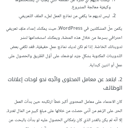
ليست لديهم أيّ فكرة عن المنصّة التي يجب أن يستخدموها
وكيفيّة معالجة المشروع.
ليس لديهم ما يكفي من نماذج العمل لملء الملف التّعريفي.
يكمن حلّ المشكلتين في WordPress، حيث يمكنك إعداد ملفٍ تعريفي
احترافي بسرعة من خلال هذه المنصّة، ويمكنك استخدامها لنشر
تدويناتك الخاصّة. إذا لم تكن لديك نماذج عملٍ حقيقيّة، فقد تكفي بعض
التّدوينات المكتوبة بشكلٍ جيّد لوضعك على أوّل الطّريق والحصول على
عملٍ أو اثنين كبداية.
2. ابتعد عن معامل المحتوى واتّجه نحو لوحات إعلانات
الوظائف
كان الاعتماد على معامل المحتوى أكبر خطأ ارتكبته حين بدأت العمل
الحر. على الرّغم من أنّني حصلت من خلالها على مبلغٍ كبيرٍ من المال لفترة،
إلا أنّه لم يكن بالقدر الذي كان بإمكاني الحصول عليه لو بدأت بالبحث عن