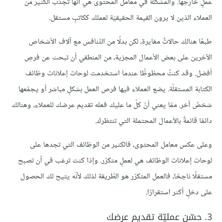
عملٍ خارجها. والمشكلة في معامل المحتوى هي أنّها تجذب الكثير من
العملاء الذين لا يرون القيمة الحقيقيّة لعملك ككاتبٍ مستقل.
طبعًا هنالك حالاتٌ مغايرة، لكن بدلًا من التّنافس مع آلاف الأشخاص
الآخرين على بعض الأعمال المجزية، من المنطقي أن تبحث عن فرصٍ
أفضل. وقد كنتُ محظوظًا عندما استخدمت لوحات إعلانات وظائف
الكتابة المستقلّة. يضع العملاء فيها فرص العمل بشكلٍ مباشر أو يجمّعها
شخصٌ آخر. ممّا يعني أنّ كلّ ما عليك فعله تقديم عرضك للعملاء، وهنالك
دائمًا قائمةٌ بالأعمال المحتملة التي تنتظرك.
وعلى عكس معامل المحتوى، فالكثير من الوظائف التي تجدها على
لوحات إعلانات الوظائف هي لعملٍ متكرّر. وإذا كنت ترغب في أن تصبح
مستقلًا ناجحًا، فالعمل المتكرّر هو الطّريقة لذلك لأنّه يتيح لك الحصول
على دخلٍ أكثر استقرارًا.
3. حسّن عمليّة تقديم عرضك